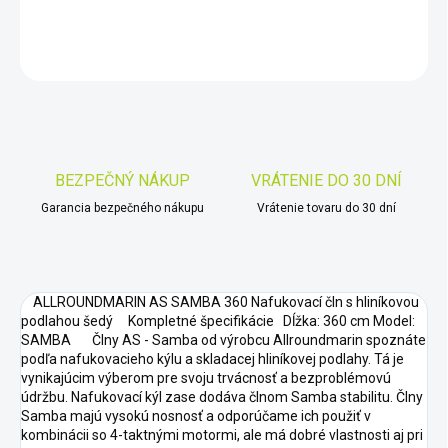
DETAILNÉ INFORMÁCIE
OPÝTAŤ SA
STRÁŽIŤ
Uložiť
BEZPEČNÝ NÁKUP
VRÁTENIE DO 30 DNÍ
Garancia bezpečného nákupu
Vrátenie tovaru do 30 dní
ALLROUNDMARIN AS SAMBA 360 Nafukovací čln s hliníkovou
podlahou šedý Kompletné špecifikácie Dĺžka: 360 cm Model:
SAMBA Člny AS - Samba od výrobcu Allroundmarin spoznáte
podľa nafukovacieho kýlu a skladacej hliníkovej podlahy. Tá je
vynikajúcim výberom pre svoju trvácnosť a bezproblémovú
údržbu. Nafukovací kýl zase dodáva člnom Samba stabilitu. Člny
Samba majú vysokú nosnosť a odporúčame ich použiť v
kombinácii so 4-taktnými motormi, ale má dobré vlastnosti aj pri