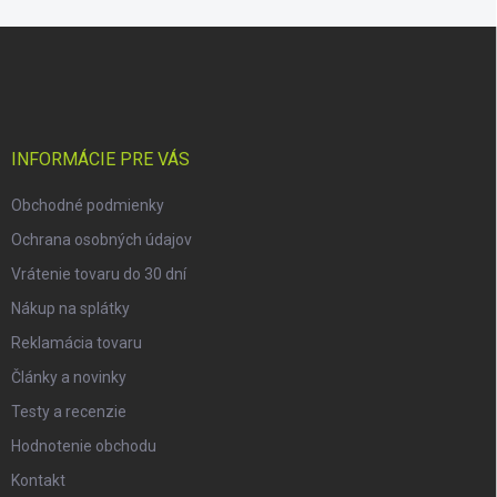
Z
á
p
ä
t
i
INFORMÁCIE PRE VÁS
e
Obchodné podmienky
Ochrana osobných údajov
Vrátenie tovaru do 30 dní
Nákup na splátky
Reklamácia tovaru
Články a novinky
Testy a recenzie
Hodnotenie obchodu
Kontakt