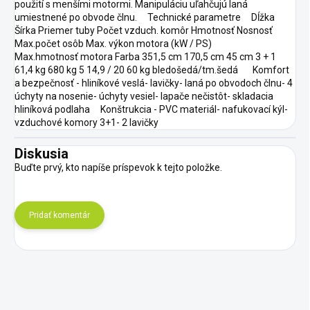
použití s menšími motormi. Manipuláciu uľahčujú laná
umiestnené po obvode člnu. Technické parametre Dĺžka
Šírka Priemer tuby Počet vzduch. komôr Hmotnosť Nosnosť
Max.počet osôb Max. výkon motora (kW / PS)
Max.hmotnosť motora Farba 351,5 cm 170,5 cm 45 cm 3 + 1
61,4 kg 680 kg 5 14,9 / 20 60 kg bledošedá/tm.šedá Komfort
a bezpečnosť - hliníkové veslá- lavičky- laná po obvodoch člnu- 4
úchyty na nosenie- úchyty vesiel- lapače nečistôt- skladacia
hliníková podlaha Konštrukcia - PVC materiál- nafukovací kýl-
vzduchové komory 3+1- 2 lavičky
Diskusia
Buďte prvý, kto napíše príspevok k tejto položke.
Pridať komentár