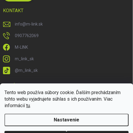
KONTAKT
info
@
m-link.sk
0907762069
M-LINK
m_link_sk
@m_link_sk
PRIJÍMAME ONLINE PLATBY
Tento web používa súbory cookie. Ďalším prechádzaním
tohto webu vyjadrujete súhlas s ich používaním. Viac
informácií
tu
.
Nastavenie
Copyright 2026
M-LINK.sk
. Všetky práva vyhradené.
Upraviť nastavenie