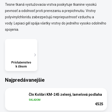
Tesne tkaná vystužovacia vrstva poskytuje tkanine vysokú
pevnosť a odolnosť proti prerezaniu a prepichnutiu.
Vrstvy
polyvinylchloridu zabezpečujú nepriepustnosť vzduchu a
vody.
Lepiaci gél spája všetky vrstvy do jedného vysoko odolného
spojenia.
Príslušenstvo
k člnom
Najpredávanejšie
Čln Kolibri KM-245 zelený, lamelová podlaha
SKLADOM
€525