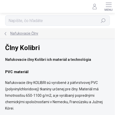
Prejsť
na
obsah
Hľadať
Nafukovacie Člny
Člny Kolibri
Nafukovacie člny Kolibri ich m
ateriál a technológia
PVC materiál
Nafukovacie člny KOLIBRI sú vyrobené z päťvrstvovej PVC
(polyvinylchloridovej) tkaniny určenej pre člny. Materiál má
hmotnosťou 650-1100 g/m2, a je vyrábaný poprednými
chemickými spoločnosťami v Nemecku, Francúzsku a Južnej
Kórei.