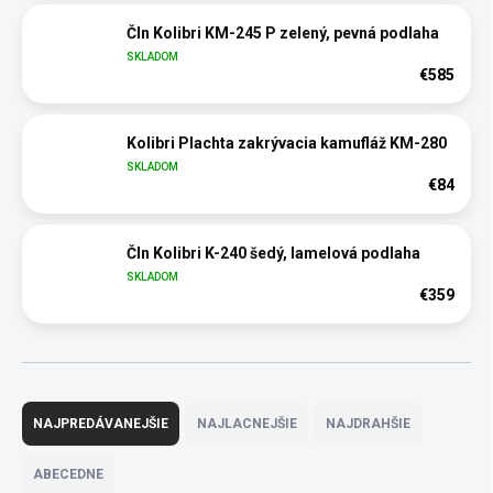
Čln Kolibri KM-245 P zelený, pevná podlaha
SKLADOM
€585
Kolibri Plachta zakrývacia kamufláž KM-280
SKLADOM
€84
Čln Kolibri K-240 šedý, lamelová podlaha
SKLADOM
€359
R
a
NAJPREDÁVANEJŠIE
NAJLACNEJŠIE
NAJDRAHŠIE
d
e
ABECEDNE