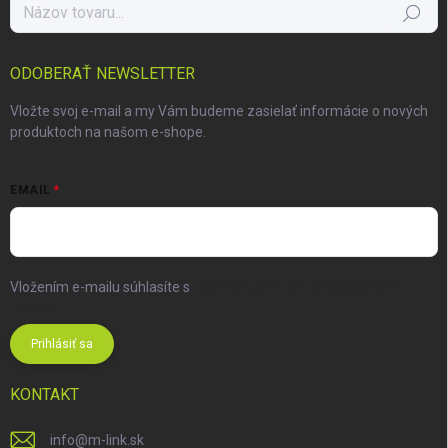
Hľadať
ODOBERAŤ NEWSLETTER
Vložte svoj e-mail a my Vám budeme zasielať informácie o nových
produktoch na našom e-shope.
EMAIL
Vložením e-mailu súhlasíte s
podmienkami ochrany osobných
údajov
Prihlásiť sa
KONTAKT
info
@
m-link.sk