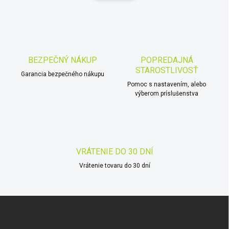
d
n
a
k
c
o
i
e
v
p
a
r
BEZPEČNÝ NÁKUP
POPREDAJNÁ
n
v
STAROSTLIVOSŤ
i
Garancia bezpečného nákupu
k
Pomoc s nastavením, alebo
e
y
výberom príslušenstva
v
ý
p
i
s
u
VRÁTENIE DO 30 DNÍ
Vrátenie tovaru do 30 dní
Z
á
p