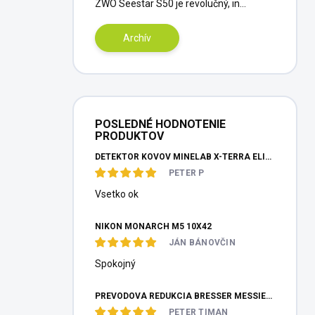
ZWO Seestar S50 je revolučný, in...
Archív
POSLEDNÉ HODNOTENIE
PRODUKTOV
DETEKTOR KOVOV MINELAB X-TERRA ELITE PINPOITER SET
PETER P
Vsetko ok
NIKON MONARCH M5 10X42
JÁN BÁNOVČIN
Spokojný
PREVODOVÁ REDUKCIA BRESSER MESSIER HEXAFOC 1:10
PETER TIMAN