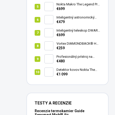
Nokta Makro The Legend Pro
Pack - model 2024
€699
Inteligentný astronomický
teleskop DwarfLab Dwarf
€479
mini
Inteligentný teleskop DWARF
III + originálny statív DWARF 3
€699
Vortex DIAMONDBACK® HD
8X42
€259
Profesionálný prístroj na
vedenie vŕtania Laserliner
€480
CenterScanner Compact
Detektor kovov Nokta The
Legend 2
€1 099
TESTY A RECENZIE
Recenzie termokamier Guide
Sensmart MobIR Air