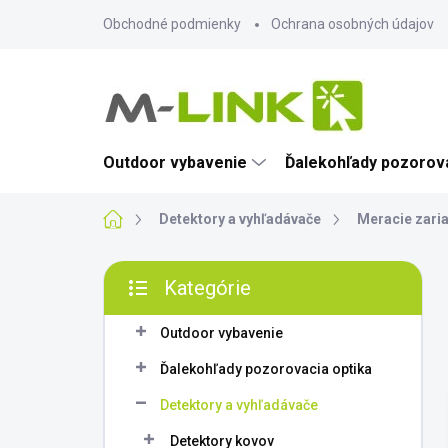
Prejsť
Obchodné podmienky
Ochrana osobných údajov
na
obsah
Outdoor vybavenie
Ďalekohľady pozorova
Domov
Detektory a vyhľadávače
Meracie zari
B
Kategórie
o
Preskočiť
č
kategórie
n
Outdoor vybavenie
ý
Ďalekohľady pozorovacia optika
p
a
Detektory a vyhľadávače
n
Detektory kovov
e