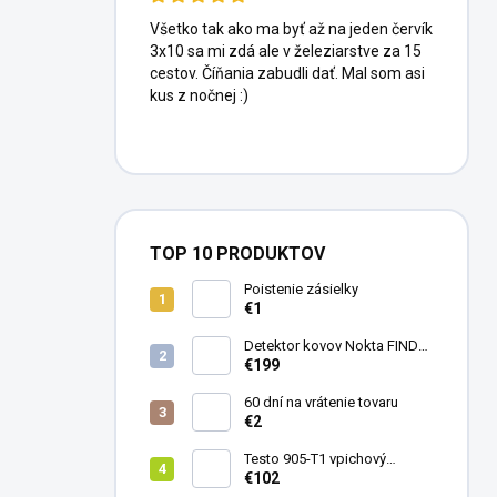
Všetko tak ako ma byť až na jeden červík
3x10 sa mi zdá ale v železiarstve za 15
cestov. Číňania zabudli dať. Mal som asi
kus z nočnej :)
TOP 10 PRODUKTOV
Poistenie zásielky
€1
Detektor kovov Nokta FINDX
Pro
€199
60 dní na vrátenie tovaru
€2
Testo 905-T1 vpichový
teplomer
€102