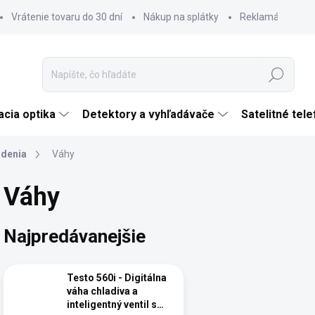
Vrátenie tovaru do 30 dní
Nákup na splátky
Reklamácia tova
Hľadať
cia optika
Detektory a vyhľadávače
Satelitné tel
adenia
Váhy
Váhy
Najpredávanejšie
Testo 560i - Digitálna
váha chladiva a
inteligentný ventil s