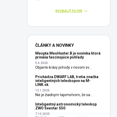
ROZBALIŤ FILTER
ČLÁNKY A NOVINKY
Meopta MeoHunter B je novinka ktorá
prináša fascinujúce pohľady
5.6.2026
Objavte krásy prírody v novom sv...
Prichádza DWARF LAB, tretia značka
inteligentných teleskopov na M-
LINK.sk
13.1.2026
Nie je žiadnym tajomstvom, že sa...
Inteligentný astronomický teleskop
ZWO Seestar S50
7.10.2025