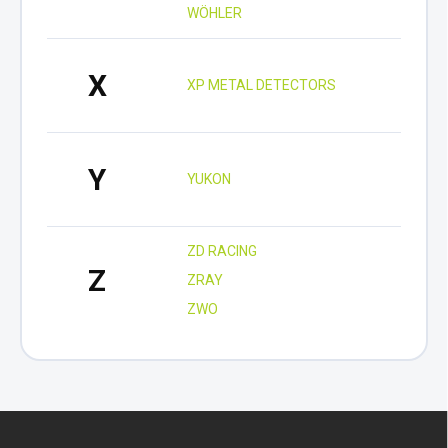
WÖHLER
X
XP METAL DETECTORS
Y
YUKON
ZD RACING
Z
ZRAY
ZWO
Z
á