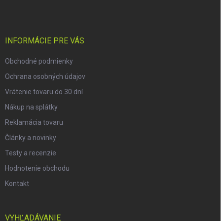
p
ä
t
i
INFORMÁCIE PRE VÁS
e
Obchodné podmienky
Ochrana osobných údajov
Vrátenie tovaru do 30 dní
Nákup na splátky
Reklamácia tovaru
Články a novinky
Testy a recenzie
Hodnotenie obchodu
Kontakt
VYHĽADÁVANIE