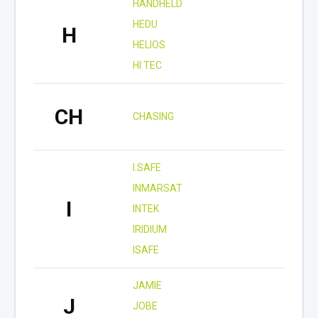
HANDHELD
HEDU
H
HELIOS
HI TEC
CH
CHASING
I.SAFE
INMARSAT
I
INTEK
IRIDIUM
ISAFE
JAMIE
J
JOBE