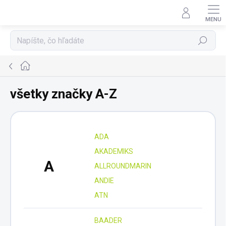
Prejsť
na
obsah
Hľadať
Domov
všetky značky A-Z
ADA
AKADEMIKS
A
ALLROUNDMARIN
ANDIE
ATN
BAADER