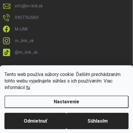
info
@
m-link.sk
0907762069
M-LINK
m_link_sk
@m_link_sk
PRIJÍMAME ONLINE PLATBY
Tento web používa súbory cookie. Ďalším prechádzaním
tohto webu vyjadrujete súhlas s ich používaním. Viac
informácií
tu
.
Nastavenie
Copyright 2026
M-LINK.sk
. Všetky práva vyhradené.
Upraviť nastavenie
cookies
Odmietnuť
Súhlasím
Vytvoril Shoptet