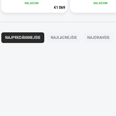
SKLADOM
SKLADOM
€1 069
R
a
NAJPREDÁVANEJŠIE
NAJLACNEJŠIE
NAJDRAHŠIE
d
e
n
V
i
ý
NOVINKA
IS120.1
e
p
p
i
r
s
o
p
d
r
u
o
k
d
t
u
o
SKLADOM
S
k
v
i.safe MOBILE IS120.1
5G rádio IS440.1