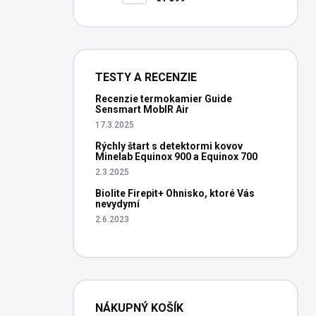
TESTY A RECENZIE
Recenzie termokamier Guide
Sensmart MobIR Air
17.3.2025
Rýchly štart s detektormi kovov
Minelab Equinox 900 a Equinox 700
2.3.2025
Biolite Firepit+ Ohnisko, ktoré Vás
nevydymí
2.6.2023
NÁKUPNÝ KOŠÍK