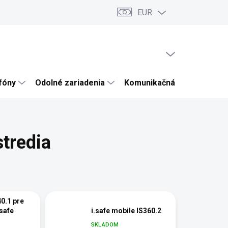
EUR
ru
Články a novinky
Testy a recenzie
Hodnotenie obchodu
PRÁZDNY KOŠÍK
NÁKUPNÝ
KOŠÍK
efóny
Odolné zariadenia
Komunikačná technika
tredia
40.1 pre
.safe
i.safe mobile IS360.2
SKLADOM