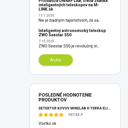
Prichádza DWARF LAB, tretia značka
inteligentných teleskopov na M-
LINK.sk
13.1.2026
Nie je žiadnym tajomstvom, že sa...
Inteligentný astronomický teleskop
ZWO Seestar S50
7.10.2025
ZWO Seestar S50 je revolučný, in...
Archív
POSLEDNÉ HODNOTENIE
PRODUKTOV
DETEKTOR KOVOV MINELAB X-TERRA ELITE PINPOITER SET
PETER P
Vsetko ok