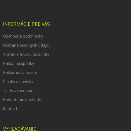
p
ä
t
i
INFORMÁCIE PRE VÁS
e
Obchodné podmienky
Ochrana osobných údajov
Vrátenie tovaru do 30 dní
Nákup na splátky
Reklamácia tovaru
Články a novinky
Testy a recenzie
Hodnotenie obchodu
Kontakt
VYHĽADÁVANIE