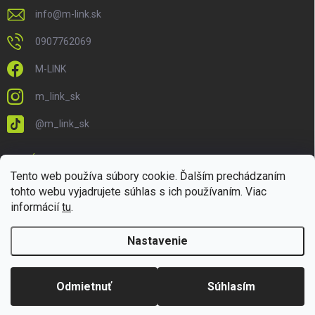
info
@
m-link.sk
0907762069
M-LINK
m_link_sk
@m_link_sk
PRIJÍMAME ONLINE PLATBY
Tento web používa súbory cookie. Ďalším prechádzaním
tohto webu vyjadrujete súhlas s ich používaním. Viac
informácií
tu
.
Nastavenie
Copyright 2026
M-LINK.sk
. Všetky práva vyhradené.
Upraviť nastavenie
cookies
Odmietnuť
Súhlasím
Vytvoril Shoptet