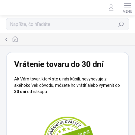
Prejsť
na
obsah
Hľadať
Domov
Vrátenie tovaru do 30 dní
Ak Vám tovar, ktorý ste u nás kúpili, nevyhovuje z
akéhokoľvek dôvodu, môžete ho vrátiť alebo vymeniť do
30 dní
od nákupu.