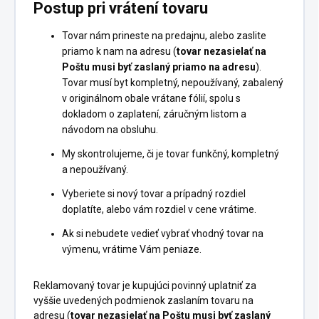
Postup pri vrátení tovaru
Tovar nám prineste na predajnu, alebo zaslite
priamo k nam na adresu (
tovar nezasielať na
Poštu musi byť zaslaný priamo na adresu
).
Tovar musí byt kompletný, nepoužívaný, zabalený
v originálnom obale vrátane fólií, spolu s
dokladom o zaplatení, záručným listom a
návodom na obsluhu.
My skontrolujeme, či je tovar funkčný, kompletný
a nepoužívaný.
Vyberiete si nový tovar a prípadný rozdiel
doplatíte, alebo vám rozdiel v cene vrátime.
Ak si nebudete vedieť vybrať vhodný tovar na
výmenu, vrátime Vám peniaze.
Reklamovaný tovar je kupujúci povinný uplatniť za
vyššie uvedených podmienok zaslaním tovaru na
adresu (
tovar nezasielať na Poštu musi byť zaslaný