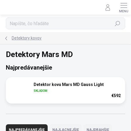
Prejsť
na
obsah
Hľadať
Detektory kovov
Detektory Mars MD
Najpredávanejšie
Detektor kovu Mars MD Gauss Light
SKLADOM
€592
R
a
NAJPREDÁVANEJŠIE
NAJLACNEJŠIE
NAJDRAHŠIE