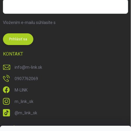
Vložením e-mailu súhlasíte s
podmienkami ochrany osobných
údajov
Prihlásiť sa
KONTAKT
info
@
m-link.sk
0907762069
M-LINK
m_link_sk
@m_link_sk
PRIJÍMAME ONLINE PLATBY