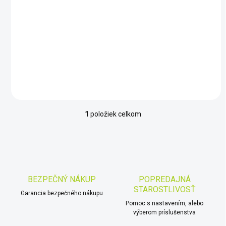
€592
o
v
Do košíka
Mars MD Gauss Light - dlhá
výdrž batérie
1
položiek celkom
O
v
l
á
d
a
c
BEZPEČNÝ NÁKUP
POPREDAJNÁ
i
STAROSTLIVOSŤ
Garancia bezpečného nákupu
e
p
Pomoc s nastavením, alebo
r
výberom príslušenstva
v