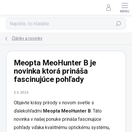
Prejsť
na
obsah
Hľadať
Články a novinky
Meopta MeoHunter B je
novinka ktorá prináša
fascinujúce pohľady
5.6.2026
Objavte krásy prírody v novom svetle s
ďalekohľadmi
Meopta MeoHunter B
. Táto
novinka v našej ponuke prináša fascinujúce
pohľady vďaka kvalitnému optickému systému,