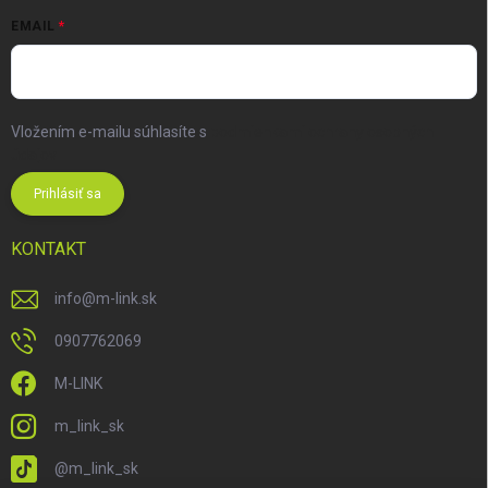
EMAIL
Vložením e-mailu súhlasíte s
podmienkami ochrany osobných
údajov
Prihlásiť sa
KONTAKT
info
@
m-link.sk
0907762069
M-LINK
m_link_sk
@m_link_sk