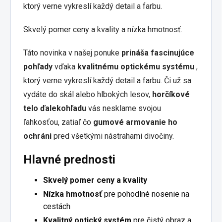
ktorý verne vykreslí každý detail a farbu.
Skvelý pomer ceny a kvality a nízka hmotnosť.
Táto novinka v našej ponuke
prináša fascinujúce
pohľady
vďaka
kvalitnému optickému systému
,
ktorý verne vykreslí každý detail a farbu. Či už sa
vydáte do skál alebo hlbokých lesov,
horčíkové
telo ďalekohľadu
vás nesklame svojou
ľahkosťou, zatiaľ čo
gumové armovanie ho
ochráni
pred všetkými nástrahami divočiny.
Hlavné prednosti
Skvelý pomer ceny a kvality
Nízka hmotnosť
pre pohodlné nosenie na
cestách
Kvalitný optický systém
pre čistý obraz a