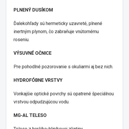
PLNENÝ DUSÍKOM
Ďalekohľady sú hermeticky uzavreté, plnené
inertným plynom, čo zabraňuje vnútornému
roseniu.
VÝSUVNÉ OČNICE
Pre pohodlné pozorovanie s okuliarmi aj bez nich.
HYDROFÓBNE VRSTVY
Vonkajšie optické povrchy sú opatrené špeciálnou
vrstvou odpudzujúcou vodu.
MG-AL TELESO
Teleso z horčíko-hliníkovej zliatiny.