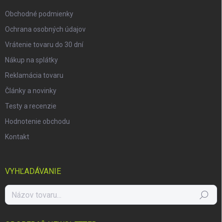
e
Obchodné podmienky
Ochrana osobných údajov
Vrátenie tovaru do 30 dní
Nákup na splátky
Reklamácia tovaru
Články a novinky
Testy a recenzie
Hodnotenie obchodu
Kontakt
VYHĽADÁVANIE
Hľadať