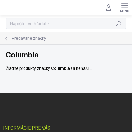
Prejsť
na
obsah
Hľadať
Predávané značky
Columbia
Žiadne produkty značky
Columbia
sa nenašli...
Z
á
p
ä
t
i
INFORMÁCIE PRE VÁS