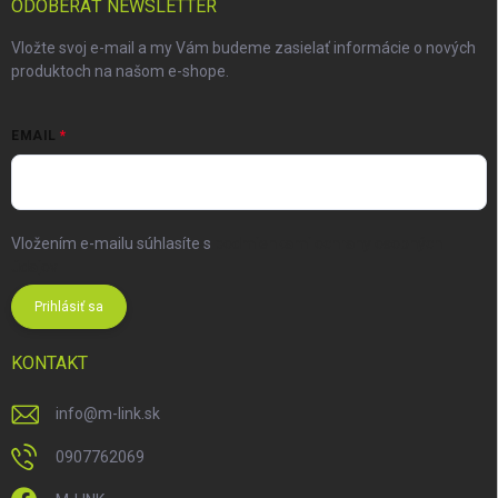
ODOBERAŤ NEWSLETTER
Vložte svoj e-mail a my Vám budeme zasielať informácie o nových
produktoch na našom e-shope.
EMAIL
Vložením e-mailu súhlasíte s
podmienkami ochrany osobných
údajov
Prihlásiť sa
KONTAKT
info
@
m-link.sk
0907762069