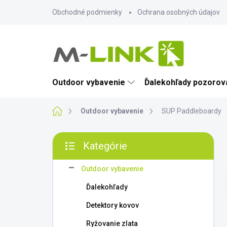
Prejsť
Obchodné podmienky
Ochrana osobných údajov
na
obsah
Outdoor vybavenie
Ďalekohľady pozorova
Domov
Outdoor vybavenie
SUP Paddleboardy
B
Kategórie
o
Preskočiť
č
kategórie
n
Outdoor vybavenie
ý
Ďalekohľady
p
a
Detektory kovov
n
Ryžovanie zlata
e