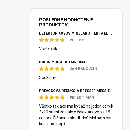
POSLEDNÉ HODNOTENIE
PRODUKTOV
DETEKTOR KOVOV MINELAB X-TERRA ELITE PINPOITER SET
PETER P
Vsetko ok
NIKON MONARCH M5 10X42
JÁN BÁNOVČIN
Spokojný
PREVODOVÁ REDUKCIA BRESSER MESSIER HEXAFOC 1:10
PETER TIMAN
Všetko tak ako ma byť až na jeden červík
3x10 sa mi zdá ale v železiarstve za 15
cestov. Číňania zabudli dať. Mal som asi
kus z nočnej :)