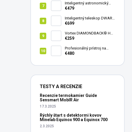
Inteligentný astronomický
teleskop DwarfLab Dwarf
€479
mini
Inteligentný teleskop DWARF
III + originálny statív DWARF 3
€699
Vortex DIAMONDBACK® HD
8X42
€259
Profesionálný prístroj na
vedenie vŕtania Laserliner
€480
CenterScanner Compact
TESTY A RECENZIE
Recenzie termokamier Guide
Sensmart MobIR Air
17.3.2025
Rýchly štart s detektormi kovov
Minelab Equinox 900 a Equinox 700
2.3.2025