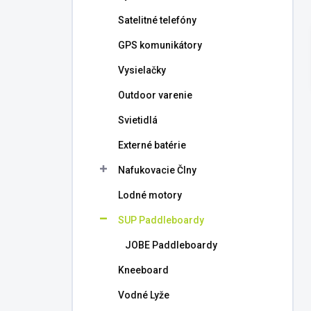
l
Satelitné telefóny
GPS komunikátory
Vysielačky
Outdoor varenie
Svietidlá
Externé batérie
Nafukovacie Člny
Lodné motory
SUP Paddleboardy
JOBE Paddleboardy
Kneeboard
Vodné Lyže