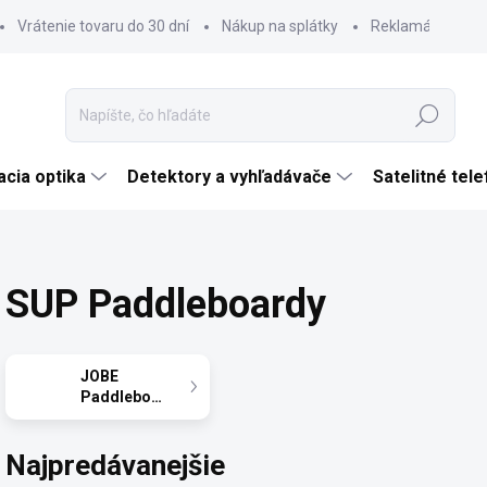
Vrátenie tovaru do 30 dní
Nákup na splátky
Reklamácia tova
Hľadať
cia optika
Detektory a vyhľadávače
Satelitné tel
SUP Paddleboardy
JOBE
Paddleboardy
Najpredávanejšie