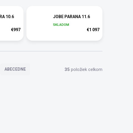
A 10.6
JOBE PARANA 11.6
SKLADOM
€997
€1 097
35
položiek celkom
ABECEDNE
6519002
486519003