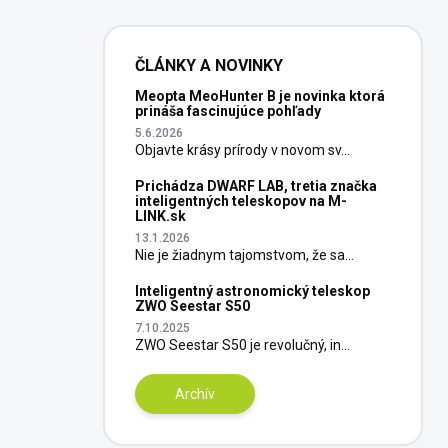
ČLÁNKY A NOVINKY
Meopta MeoHunter B je novinka ktorá
prináša fascinujúce pohľady
5.6.2026
Objavte krásy prírody v novom sv...
Prichádza DWARF LAB, tretia značka
inteligentných teleskopov na M-
LINK.sk
13.1.2026
Nie je žiadnym tajomstvom, že sa...
Inteligentný astronomický teleskop
ZWO Seestar S50
7.10.2025
ZWO Seestar S50 je revolučný, in...
Archív