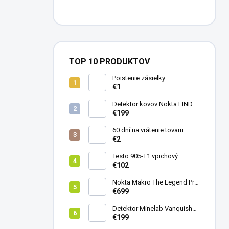
TOP 10 PRODUKTOV
Poistenie zásielky
€1
Detektor kovov Nokta FINDX
Pro
€199
60 dní na vrátenie tovaru
€2
Testo 905-T1 vpichový
teplomer
€102
Nokta Makro The Legend Pro
Pack - model 2024
€699
Detektor Minelab Vanquish
340
€199