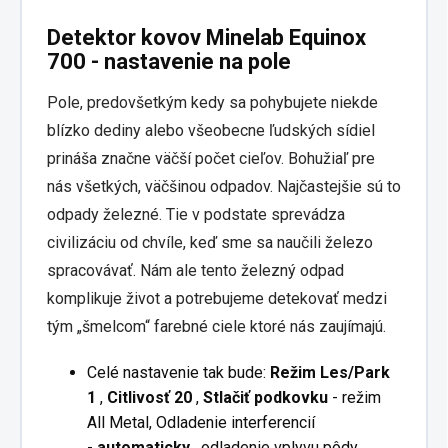
Detektor kovov Minelab Equinox
700 - nastavenie na pole
Pole, predovšetkým kedy sa pohybujete niekde
blízko dediny alebo všeobecne ľudských sídiel
prináša značne väčší počet cieľov. Bohužiaľ pre
nás všetkých, väčšinou odpadov. Najčastejšie sú to
odpady železné. Tie v podstate sprevádza
civilizáciu od chvíle, keď sme sa naučili železo
spracovávať. Nám ale tento železný odpad
komplikuje život a potrebujeme detekovať medzi
tým „šmelcom“ farebné ciele ktoré nás zaujímajú.
Celé nastavenie tak bude:
Režim Les/Park
1
,
Citlivosť 20
,
Stlačiť podkovku
- režim
All Metal, Odladenie interferencií
-
automaticky
, odladenie vplyvu pôdy