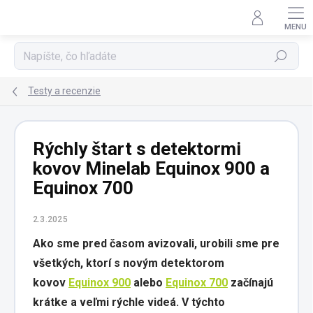
Prejsť
na
obsah
Hľadať
Testy a recenzie
Rýchly štart s detektormi
kovov Minelab Equinox 900 a
Equinox 700
2.3.2025
Ako sme pred časom avizovali, urobili sme pre
všetkých, ktorí s novým detektorom
kovov
Equinox 900
alebo
Equinox 700
začínajú
krátke a veľmi rýchle videá. V týchto