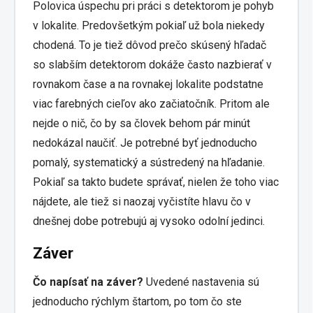
Polovica úspechu pri práci s detektorom je pohyb
v lokalite. Predovšetkým pokiaľ už bola niekedy
chodená. To je tiež dôvod prečo skúsený hľadač
so slabším detektorom dokáže často nazbierať v
rovnakom čase a na rovnakej lokalite podstatne
viac farebných cieľov ako začiatočník. Pritom ale
nejde o nič, čo by sa človek behom pár minút
nedokázal naučiť. Je potrebné byť jednoducho
pomalý, systematický a sústredený na hľadanie.
Pokiaľ sa takto budete správať, nielen že toho viac
nájdete, ale tiež si naozaj vyčistíte hlavu čo v
dnešnej dobe potrebujú aj vysoko odolní jedinci.
Záver
Čo napísať na záver?
Uvedené nastavenia sú
jednoducho rýchlym štartom, po tom čo ste