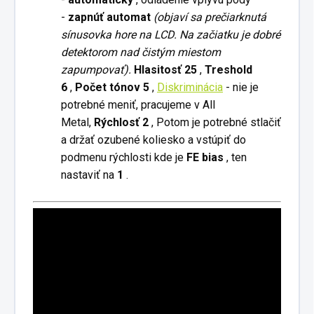
-
zapnúť automat
(objaví sa prečiarknutá
sínusovka hore na LCD. Na začiatku je dobré
detektorom nad čistým miestom
zapumpovať).
Hlasitosť 25
,
Treshold
6
,
Počet tónov 5
,
Diskriminácia
- nie je
potrebné meniť, pracujeme v All
Metal,
Rýchlosť 2
, Potom je potrebné stlačiť
a držať ozubené koliesko a vstúpiť do
podmenu rýchlosti kde je
FE bias
, ten
nastaviť na
1
.