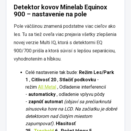
Detektor kovov Minelab Equinox
900 – nastavenie na pole
Pole väčšinou znamená podstatne viac cieľov ako
les. Tu sa tiež oveľa viac prejavia všetky zlepšenia
novej verzie Multi IQ, ktorá s detektormi EQ
900/700 prišla a ktorá súvisí s lepšou separáciou,
vyhodnotením a hĺbkou.
Celé nastavenie tak bude:
Režim Les/Park
1
,
Citlivosť 20
,
Stlačiť podkovku
-
režim
All Metal
, Odladenie interferencií
-
automaticky
, odladenie vplyvu pôdy
-
zapnúť automat
(objaví sa prečiarknutá
sínusovka hore na LCD. Na začiatku je dobré
detektorom nad čistým miestom
zapumpovať).
Hlasitosť
25
,
Treshold
6
,
Počet tónov 5
,