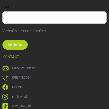
EMAIL
Vložením e-mailu súhlasíte s
podmienkami ochrany osobných
údajov
Prihlásiť sa
KONTAKT
info
@
m-link.sk
0907762069
M-LINK
m_link_sk
@m_link_sk