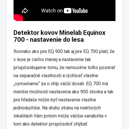
Detektor kovov Minelab Equinox
700 - nastavenie do lesa
Rovnako ako pre EQ 900 tak aj pre EQ 700 platí, že
v lese je cieľov menej a nastavenie tak
prispôsobujeme tomu, že nemusíme toľko pozerať
na separačné vlastnosti a rýchlosť vlastne
„vymieňame“ za o chlp väčší dosah. EQ 700 má
menšie možnosti nastavenia ako 900 stovka a tak
pre hľadače môže byť nastavenie vlastne
jednoduchšie. Na druhú stranu na niektorých
lokalitách Vám potom môže väčšia variabilita v
tom ako detektor prispôsobiť chýbať.