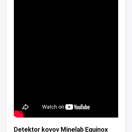
Detektor kovov Minelab Equinox