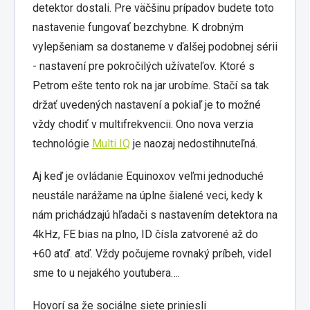
detektor dostali. Pre väčšinu prípadov budete toto
nastavenie fungovať bezchybne. K drobným
vylepšeniam sa dostaneme v ďalšej podobnej sérii
- nastavení pre pokročilých užívateľov. Ktoré s
Petrom ešte tento rok na jar urobíme. Stačí sa tak
držať uvedených nastavení a pokiaľ je to možné
vždy chodiť v multifrekvencii. Ono nova verzia
technológie
Multi IQ
je naozaj nedostihnuteľná.
Aj keď je ovládanie Equinoxov veľmi jednoduché
neustále narážame na úplne šialené veci, kedy k
nám prichádzajú hľadači s nastavením detektora na
4kHz, FE bias na plno, ID čísla zatvorené až do
+60 atď. atď. Vždy počujeme rovnaký príbeh, videl
sme to u nejakého youtubera….
Hovorí sa že sociálne siete priniesli