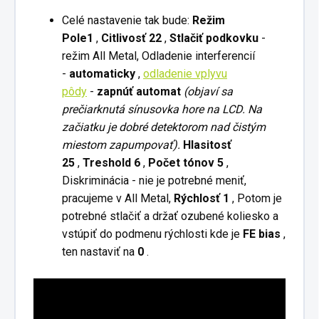
Celé nastavenie tak bude:
Režim
Pole1
,
Citlivosť 22
,
Stlačiť podkovku
-
režim All Metal, Odladenie interferencií
-
automaticky
,
odladenie vplyvu
pôdy
-
zapnúť automat
(objaví sa
prečiarknutá sínusovka hore na LCD. Na
začiatku je dobré detektorom nad čistým
miestom zapumpovať).
Hlasitosť
25
,
Treshold 6
,
Počet tónov 5
,
Diskriminácia - nie je potrebné meniť,
pracujeme v All Metal,
Rýchlosť 1
, Potom je
potrebné stlačiť a držať ozubené koliesko a
vstúpiť do podmenu rýchlosti kde je
FE bias
,
ten nastaviť na
0
.