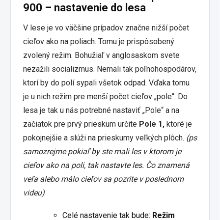
900 – nastavenie do lesa
V lese je vo väčšine prípadov značne nižší počet
cieľov ako na poliach. Tomu je prispôsobený
zvolený režim. Bohužiaľ v anglosaskom svete
nezažili socializmus. Nemali tak poľnohospodárov,
ktorí by do polí sypali všetok odpad. Vďaka tomu
je u nich režim pre menší počet cieľov „pole“. Do
lesa je tak u nás potrebné nastaviť „Pole“ a na
začiatok pre prvý prieskum určite
Pole 1,
ktoré je
pokojnejšie a slúži na prieskumy veľkých plôch.
(ps
samozrejme pokiaľ by ste mali les v ktorom je
cieľov ako na poli, tak nastavte les. Čo znamená
veľa alebo málo cieľov sa pozrite v poslednom
videu)
Celé nastavenie tak bude:
Režim