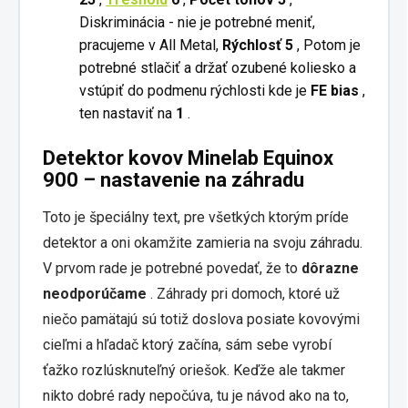
Diskriminácia - nie je potrebné meniť,
pracujeme v All Metal,
Rýchlosť 5
, Potom je
potrebné stlačiť a držať ozubené koliesko a
vstúpiť do podmenu rýchlosti kde je
FE bias
,
ten nastaviť na
1
.
Detektor kovov Minelab Equinox
900 – nastavenie na záhradu
Toto je špeciálny text, pre všetkých ktorým príde
detektor a oni okamžite zamieria na svoju záhradu.
V prvom rade je potrebné povedať, že to
dôrazne
neodporúčame
. Záhrady pri domoch, ktoré už
niečo pamätajú sú totiž doslova posiate kovovými
cieľmi a hľadač ktorý začína, sám sebe vyrobí
ťažko rozlúsknuteľný oriešok. Keďže ale takmer
nikto dobré rady nepočúva, tu je návod ako na to,