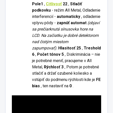
Pole1
,
Citlivosť
22
,
Stlačiť
podkovku
- režim All Metal, Odladenie
interferencií -
automaticky
, odladenie
vplyvu pôdy -
zapnúť automat
(objaví
sa prečiarknutá sínusovka hore na
LCD. Na začiatku je dobré detektorom
nad čistým miestom
zapumpovať).
Hlasitosť 25
,
Treshold
6
,
Počet tónov 5
, Diskriminácia – nie
je potrebné meniť, pracujeme v All
Metal,
Rýchlosť 3
, Potom je potrebné
stlačiť a držať ozubené koliesko a
vstúpiť do podmenu rýchlosti kde je
FE
bias
, ten nastaviť na
0
.