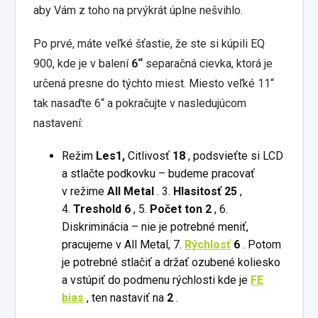
aby Vám z toho na prvýkrát úplne nešvihlo.
Po prvé, máte veľké šťastie, že ste si kúpili EQ
900, kde je v balení
6“
separačná cievka, ktorá je
určená presne do týchto miest. Miesto veľké 11“
tak nasaďte 6“ a pokračujte v nasledujúcom
nastavení:
Režim
Les1,
Citlivosť
18
, podsvieťte si LCD
a stlačte podkovku – budeme pracovať
v
režime
All
Metal
. 3.
Hlasitosť 25
,
4.
Treshold 6
, 5.
Počet ton 2
, 6.
Diskriminácia – nie je potrebné meniť,
pracujeme v All Metal, 7.
Rýchlosť
6
. Potom
je potrebné stlačiť a držať ozubené koliesko
a vstúpiť do podmenu rýchlosti kde je
FE
bias
, ten nastaviť na
2
.