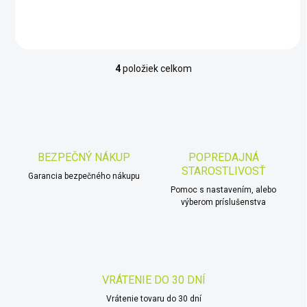
4
položiek celkom
O
v
l
á
d
a
c
BEZPEČNÝ NÁKUP
POPREDAJNÁ
i
STAROSTLIVOSŤ
Garancia bezpečného nákupu
e
p
Pomoc s nastavením, alebo
r
výberom príslušenstva
v
k
y
v
ý
VRÁTENIE DO 30 DNÍ
p
i
Vrátenie tovaru do 30 dní