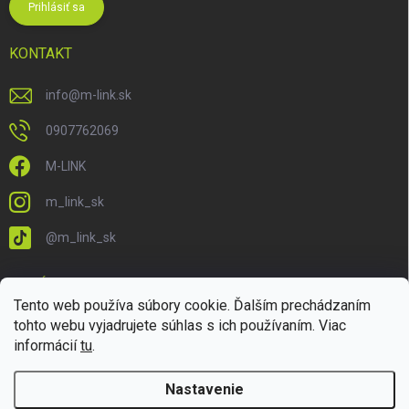
Prihlásiť sa
KONTAKT
info
@
m-link.sk
0907762069
M-LINK
m_link_sk
@m_link_sk
PRIJÍMAME ONLINE PLATBY
Tento web používa súbory cookie. Ďalším prechádzaním
tohto webu vyjadrujete súhlas s ich používaním. Viac
informácií
tu
.
Nastavenie