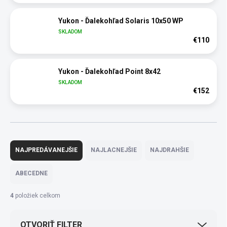
Yukon - Ďalekohľad Solaris 10x50 WP
SKLADOM
€110
Yukon - Ďalekohľad Point 8x42
SKLADOM
€152
R
a
NAJPREDÁVANEJŠIE
NAJLACNEJŠIE
NAJDRAHŠIE
d
e
ABECEDNE
n
i
4
položiek celkom
e
p
OTVORIŤ FILTER
r