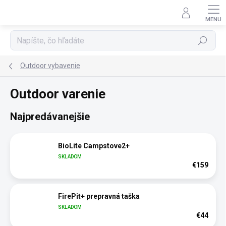
Prejsť
na
obsah
Hľadať
Outdoor vybavenie
Outdoor varenie
Najpredávanejšie
BioLite Campstove2+
SKLADOM
€159
FirePit+ prepravná taška
SKLADOM
€44