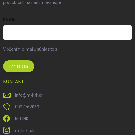
produktoch na našom e-shope.
EMAIL
Vložením e-mailu súhlasíte s
podmienkami ochrany osobných
údajov
Prihlásiť sa
KONTAKT
info
@
m-link.sk
0907762069
M-LINK
m_link_sk