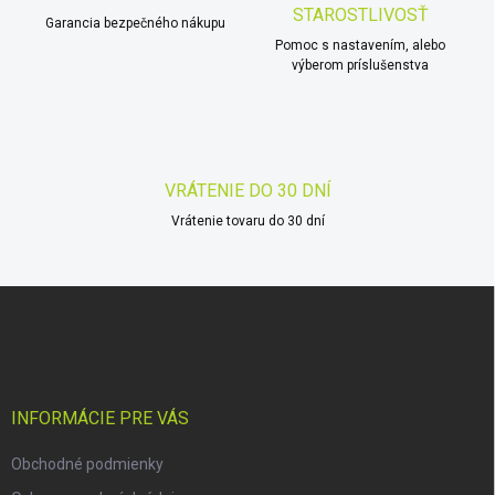
i
STAROSTLIVOSŤ
Garancia bezpečného nákupu
e
p
Pomoc s nastavením, alebo
r
výberom príslušenstva
v
k
y
v
ý
VRÁTENIE DO 30 DNÍ
p
i
Vrátenie tovaru do 30 dní
s
u
Z
á
p
ä
t
i
INFORMÁCIE PRE VÁS
e
Obchodné podmienky