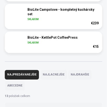
BioLite Campstove - kompletný kuchársky
set
SKLADOM
€239
BioLite - KettlePot CoffeePress
SKLADOM
€15
R
a
NAJPREDÁVANEJŠIE
NAJLACNEJŠIE
NAJDRAHŠIE
d
e
ABECEDNE
n
i
13
položiek celkom
e
p