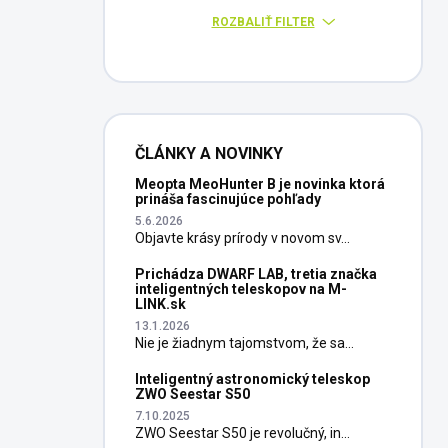
ROZBALIŤ FILTER
ČLÁNKY A NOVINKY
Meopta MeoHunter B je novinka ktorá
prináša fascinujúce pohľady
5.6.2026
Objavte krásy prírody v novom sv...
Prichádza DWARF LAB, tretia značka
inteligentných teleskopov na M-
LINK.sk
13.1.2026
Nie je žiadnym tajomstvom, že sa...
Inteligentný astronomický teleskop
ZWO Seestar S50
7.10.2025
ZWO Seestar S50 je revolučný, in...