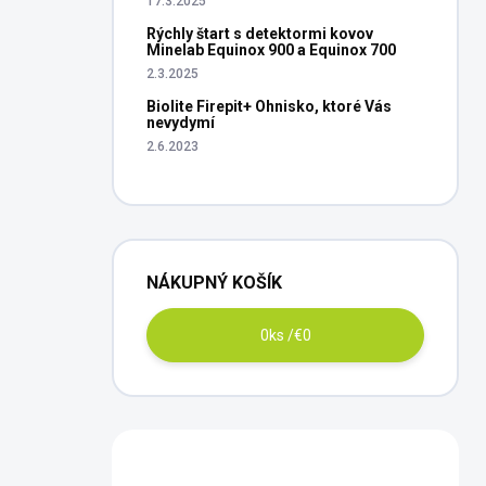
17.3.2025
Rýchly štart s detektormi kovov
Minelab Equinox 900 a Equinox 700
2.3.2025
Biolite Firepit+ Ohnisko, ktoré Vás
nevydymí
2.6.2023
NÁKUPNÝ KOŠÍK
0
ks /
€0