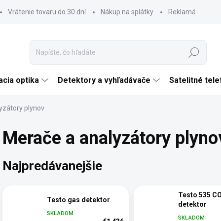
Vrátenie tovaru do 30 dní
Nákup na splátky
Reklamácia tova
Hľadať
cia optika
Detektory a vyhľadávače
Satelitné tel
yzátory plynov
Merače a analyzátory plyno
Najpredávanejšie
Testo 535 C
Testo gas detektor
detektor
SKLADOM
SKLADOM