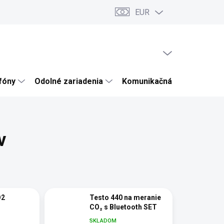
EUR
ru
Články a novinky
Testy a recenzie
Hodnotenie obchodu
PRÁZDNY KOŠÍK
NÁKUPNÝ
KOŠÍK
efóny
Odolné zariadenia
Komunikačná technika
v
O2
Testo 440 na meranie
CO₂ s Bluetooth SET
SKLADOM