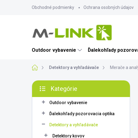
Prejsť
Obchodné podmienky
Ochrana osobných údajov
na
obsah
Outdoor vybavenie
Ďalekohľady pozorova
Domov
Detektory a vyhľadávače
Merače a anal
B
Kategórie
o
Preskočiť
č
kategórie
n
Outdoor vybavenie
ý
Ďalekohľady pozorovacia optika
p
a
Detektory a vyhľadávače
n
Detektory kovov
e