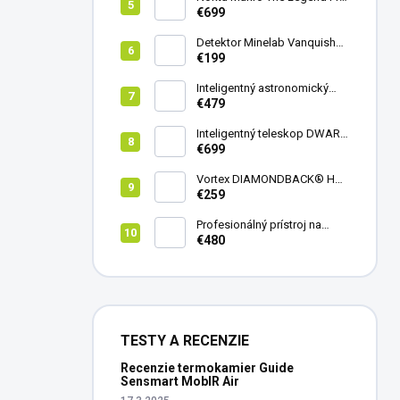
Pack - model 2024
€699
Detektor Minelab Vanquish
340
€199
Inteligentný astronomický
teleskop DwarfLab Dwarf
€479
mini
Inteligentný teleskop DWARF
III + originálny statív DWARF 3
€699
Vortex DIAMONDBACK® HD
8X42
€259
Profesionálný prístroj na
vedenie vŕtania Laserliner
€480
CenterScanner Compact
TESTY A RECENZIE
Recenzie termokamier Guide
Sensmart MobIR Air