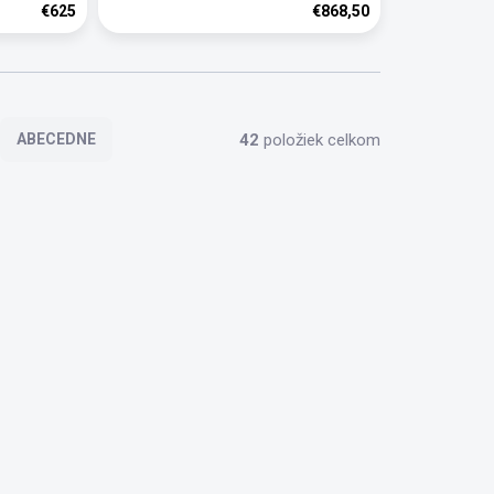
€625
€868,50
42
položiek celkom
ABECEDNE
560 5350
0563 4405
ZADARMO
KLADOM
SKLADOM
Testo 440 na meranie