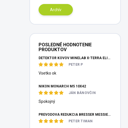
Archív
POSLEDNÉ HODNOTENIE
PRODUKTOV
DETEKTOR KOVOV MINELAB X-TERRA ELITE PINPOITER SET
PETER P
Vsetko ok
NIKON MONARCH M5 10X42
JÁN BÁNOVČIN
Spokojný
PREVODOVÁ REDUKCIA BRESSER MESSIER HEXAFOC 1:10
PETER TIMAN