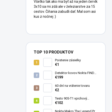
Všetko tak ako ma byť až na jeden červík
3x10 sa mi zdá ale v železiarstve za 15
cestov. Číňania zabudli dať. Mal som asi
kus z nočnej :)
TOP 10 PRODUKTOV
Poistenie zásielky
€1
Detektor kovov Nokta FINDX
Pro
€199
60 dní na vrátenie tovaru
€2
Testo 905-T1 vpichový
teplomer
€102
Nokta Makro The Legend Pro