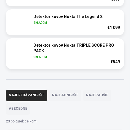
Detektor kovov Nokta The Legend 2
SKLADOM
€1 099
Detektor kovov Nokta TRIPLE SCORE PRO
PACK
SKLADOM
€549
R
a
NAJPREDÁVANEJŠIE
NAJLACNEJŠIE
NAJDRAHŠIE
d
e
ABECEDNE
n
i
23
položiek celkom
e