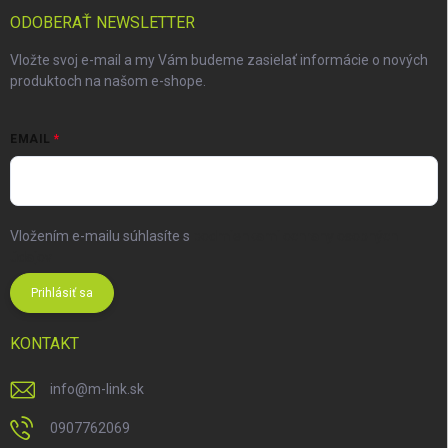
ODOBERAŤ NEWSLETTER
Vložte svoj e-mail a my Vám budeme zasielať informácie o nových
produktoch na našom e-shope.
EMAIL
Vložením e-mailu súhlasíte s
podmienkami ochrany osobných
údajov
Prihlásiť sa
KONTAKT
info
@
m-link.sk
0907762069