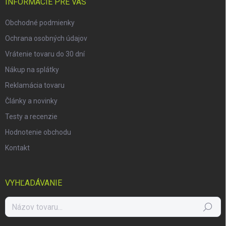
i
INFORMÁCIE PRE VÁS
e
Obchodné podmienky
Ochrana osobných údajov
Vrátenie tovaru do 30 dní
Nákup na splátky
Reklamácia tovaru
Články a novinky
Testy a recenzie
Hodnotenie obchodu
Kontakt
VYHĽADÁVANIE
Hľadať