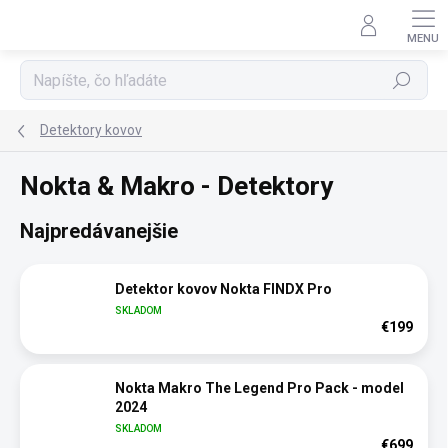
Prejsť
na
obsah
Hľadať
Detektory kovov
Nokta & Makro - Detektory
Najpredávanejšie
Detektor kovov Nokta FINDX Pro
SKLADOM
€199
Nokta Makro The Legend Pro Pack - model
2024
SKLADOM
€699