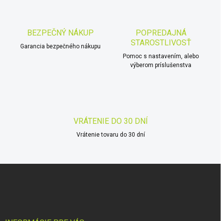
o
i
e
v
p
a
r
BEZPEČNÝ NÁKUP
POPREDAJNÁ
n
v
STAROSTLIVOSŤ
i
Garancia bezpečného nákupu
k
Pomoc s nastavením, alebo
e
y
výberom príslušenstva
v
ý
p
i
s
u
VRÁTENIE DO 30 DNÍ
Vrátenie tovaru do 30 dní
Z
á
p
ä
t