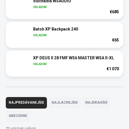
slúchadlá WSAUDIO
SKLADOM
€685
Batoh XP Backpack 240
SKLADOM
€65
XP DEUS II 28 FMF WS6 MASTER WSA II-XL
SKLADOM
€1 070
R
a
NAJPREDÁVANEJŠIE
NAJLACNEJŠIE
NAJDRAHŠIE
d
e
ABECEDNE
n
i
21
položiek celkom