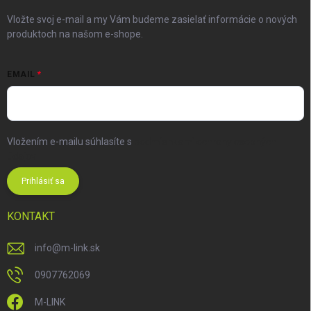
Vložte svoj e-mail a my Vám budeme zasielať informácie o nových
produktoch na našom e-shope.
EMAIL
Vložením e-mailu súhlasíte s
podmienkami ochrany osobných
údajov
Prihlásiť sa
KONTAKT
info
@
m-link.sk
0907762069
M-LINK