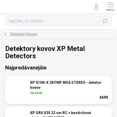
Prejsť
na
obsah
Hľadať
Detektory kovov
Detektory kovov XP Metal
Detectors
Najpredávanejšie
XP ICON-X 28 FMF WSA STEREO - detetor
kovov
SKLADOM
€699
XP ORX X35 22 cm RC + bezdrôtové