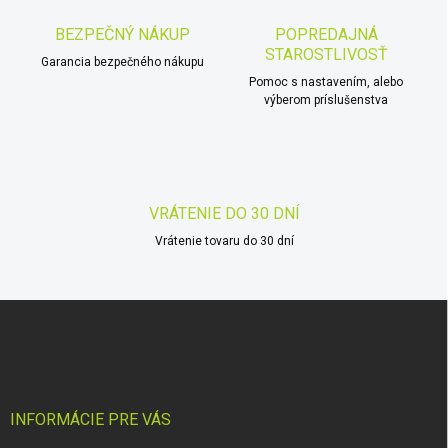
a
c
BEZPEČNÝ NÁKUP
POPREDAJNÁ
i
STAROSTLIVOSŤ
Garancia bezpečného nákupu
e
p
Pomoc s nastavením, alebo
r
výberom príslušenstva
v
k
y
v
ý
VRÁTENIE DO 30 DNÍ
p
i
Vrátenie tovaru do 30 dní
s
u
Z
á
p
ä
t
i
INFORMÁCIE PRE VÁS
e