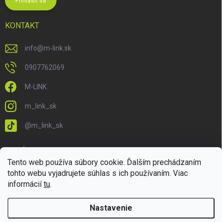
Prihlásiť sa
KONTAKT
info
@
m-link.sk
0907762069
M-LINK
m_link_sk
@m_link_sk
PRIJÍMAME ONLINE PLATBY
Tento web používa súbory cookie. Ďalším prechádzaním
tohto webu vyjadrujete súhlas s ich používaním. Viac
informácií
tu
.
Nastavenie