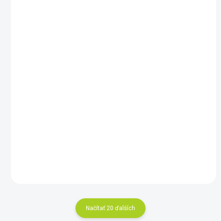
NA OBJEDNÁVKU
Vortex - Viper 10x50
HD
€641
Do košíka
Načítať 20 ďalších