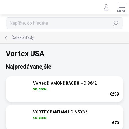
Prejsť
na
obsah
Hľadať
Ďalekohľady
Vortex USA
Najpredávanejšie
Vortex DIAMONDBACK® HD 8X42
SKLADOM
€259
VORTEX BANTAM HD 6.5X32
SKLADOM
€79