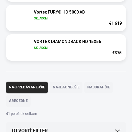
Vortex FURY® HD 5000 AB
SKLADOM
€1 619
VORTEX DIAMONDBACK HD 15X56
SKLADOM
€375
R
a
NAJPREDÁVANEJŠIE
NAJLACNEJŠIE
NAJDRAHŠIE
d
e
ABECEDNE
n
i
41
položiek celkom
e
p
OTVORIŤ FILTER
r