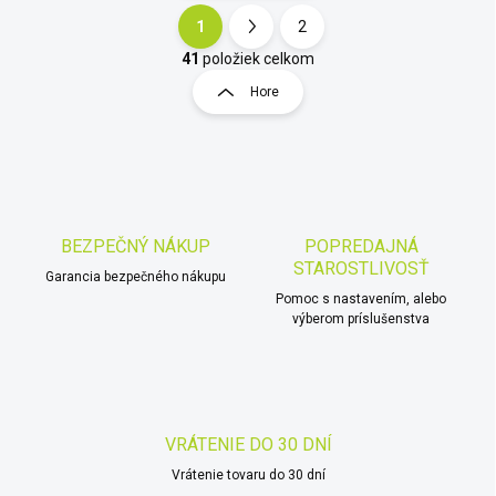
1
2
O
S
v
t
41
položiek celkom
l
r
Hore
á
á
d
n
a
k
c
o
i
e
v
p
a
r
BEZPEČNÝ NÁKUP
POPREDAJNÁ
n
v
STAROSTLIVOSŤ
i
Garancia bezpečného nákupu
k
Pomoc s nastavením, alebo
e
y
výberom príslušenstva
v
ý
p
i
s
u
VRÁTENIE DO 30 DNÍ
Vrátenie tovaru do 30 dní