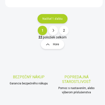
Načítať 1 ďalšiu
1
2
O
S
v
t
22
položiek celkom
l
r
Hore
á
á
d
n
a
k
c
o
i
e
v
p
a
r
BEZPEČNÝ NÁKUP
POPREDAJNÁ
n
v
STAROSTLIVOSŤ
i
Garancia bezpečného nákupu
k
Pomoc s nastavením, alebo
e
y
výberom príslušenstva
v
ý
p