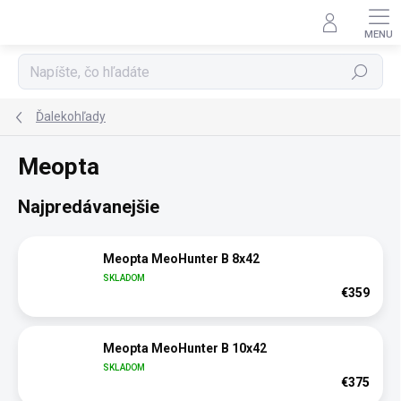
Prejsť
na
obsah
Hľadať
Ďalekohľady
Meopta
Najpredávanejšie
Meopta MeoHunter B 8x42
SKLADOM
€359
Meopta MeoHunter B 10x42
SKLADOM
€375