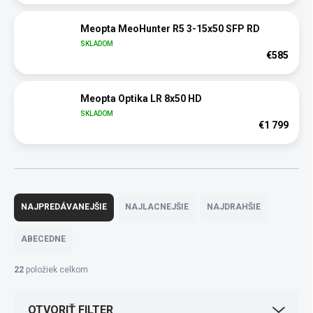
Meopta MeoHunter R5 3-15x50 SFP RD
SKLADOM
€585
Meopta Optika LR 8x50 HD
SKLADOM
€1 799
R
a
NAJPREDÁVANEJŠIE
NAJLACNEJŠIE
NAJDRAHŠIE
d
e
ABECEDNE
n
i
22
položiek celkom
e
p
OTVORIŤ FILTER
r