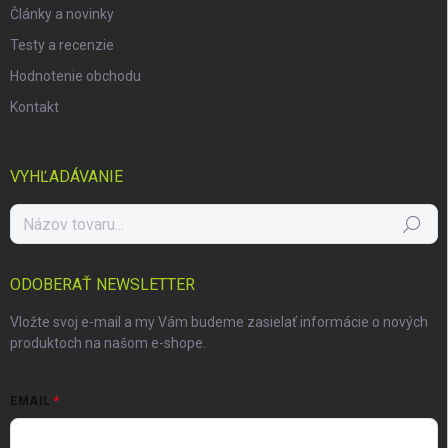
Články a novinky
Testy a recenzie
Hodnotenie obchodu
Kontakt
VYHĽADÁVANIE
Hľadať
ODOBERAŤ NEWSLETTER
Vložte svoj e-mail a my Vám budeme zasielať informácie o nových
produktoch na našom e-shope.
EMAIL