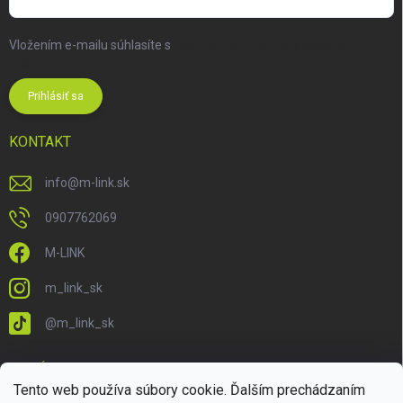
Vložením e-mailu súhlasíte s
podmienkami ochrany osobných
údajov
Prihlásiť sa
KONTAKT
info
@
m-link.sk
0907762069
M-LINK
m_link_sk
@m_link_sk
PRIJÍMAME ONLINE PLATBY
Tento web používa súbory cookie. Ďalším prechádzaním