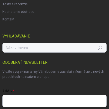
Testy a recenzie
Hodnotenie obchodu
Kontakt
VYHĽADÁVANIE
Hľadať
ODOBERAŤ NEWSLETTER
Vložte svoj e-mail a my Vám budeme zasielať informácie o nových
produktoch na našom e-shope.
EMAIL