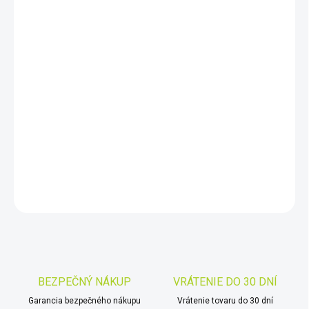
cena:
MÔŽEME
DORUČIŤ DO:
11.8.2026
−
+
Pridať do košíka
Zvýhodnený set detektora kovov Minelab X-Terra Elite a
pinpointeru
Pro Find 40
.
DETAILNÉ INFORMÁCIE
OPÝTAŤ SA
STRÁŽIŤ
Uložiť
BEZPEČNÝ NÁKUP
VRÁTENIE DO 30 DNÍ
Garancia bezpečného nákupu
Vrátenie tovaru do 30 dní