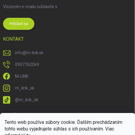
Vložením e-mailu súhlasíte s
podmienkami ochrany osobných
údajov
Prihlásiť sa
KONTAKT
info
@
m-link.sk
0907762069
M-LINK
m_link_sk
@m_link_sk
PRIJÍMAME ONLINE PLATBY
Tento web používa súbory cookie. Ďalším prechádzaním
tohto webu vyjadrujete súhlas s ich používaním. Viac