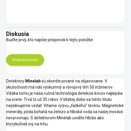
Diskusia
Buďte prvý, kto napíše príspevok k tejto položke.
Pridať komentár
Detektory
Minelab
sú skonštruované na objavovanie. V
skutočnosti má náš výskumný a vývojový tím 50 inžinierov.
Vďaka tomu je naša ručná technológia detekcie kovov najlepšia
na svete. Trvá to už 35 rokov. V blízkej dobe sa tohto titulu
neplánujeme vzdať. Vítame výzvu „ťažkého“ terénu. Magnetické
minerály, pôda bohatá na železo a hlboká voda sa našej inovácii
nevyrovnajú. S detektorom Minelab uvidíte hlbšie ako
ktorýkoľvek iný na trhu.