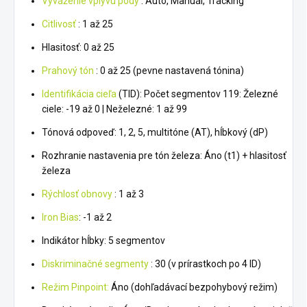
Vyváženie vplyvu pôdy
: Auto, Manuál, Tracking
Citlivosť
: 1 až 25
Hlasitosť: 0 až 25
Prahový tón
: 0 až 25 (pevne nastavená tónina)
Identifikácia cieľa
(TID): Počet segmentov 119: Železné
ciele: -19 až 0 | Neželezné: 1 až 99
Tónová odpoveď: 1, 2, 5, multitóne (AT), hĺbkový (dP)
Rozhranie nastavenia pre tón železa: Áno (t1) + hlasitosť
železa
Rýchlosť obnovy
: 1 až 3
Iron Bias
: -1 až 2
Indikátor hĺbky: 5 segmentov
Diskriminačné segmenty
: 30 (v prírastkoch po 4 ID)
Režim Pinpoint:
Áno (dohľadávací bezpohybový režim)