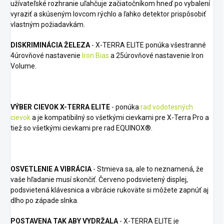
užívateľské rozhranie uľahčuje začiatočníkom hneď po vybalení
vyraziť a skúseným lovcom rýchlo a ľahko detektor prispôsobiť
vlastným požiadavkám.
DISKRIMINÁCIA ŽELEZA
- X-TERRA ELITE ponúka všestranné
4úrovňové nastavenie
Iron Bias
a 25úrovňové nastavenie Iron
Volume.
VÝBER CIEVOK X-TERRA ELITE
- ponúka
rad vodotesných
cievok
a je kompatibilný so všetkými cievkami pre X-Terra Pro a
tiež so všetkými cievkami pre rad EQUINOX®.
OSVETLENIE A VIBRÁCIA
- Stmieva sa, ale to neznamená, že
vaše hľadanie musí skončiť. Červeno podsvietený displej,
podsvietená klávesnica a vibrácie rukoväte si môžete zapnúť aj
dlho po západe slnka.
POSTAVENA TAK ABY VYDRŽALA
- X-TERRA ELITE je