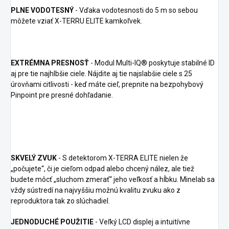
PLNE VODOTESNÝ
- Vďaka vodotesnosti do 5 m so sebou
môžete vziať X-TERRU ELITE kamkoľvek.
EXTRÉMNA PRESNOSŤ
- Modul Multi-IQ® poskytuje stabilné ID
aj pre tie najhlbšie ciele. Nájdite aj tie najslabšie ciele s 25
úrovňami citlivosti - keď máte cieľ, prepnite na bezpohybový
Pinpoint pre presné dohľadanie.
SKVELÝ ZVUK
- S detektorom X-TERRA ELITE nielen že
„počujete“, či je cieľom odpad alebo chcený nález, ale tiež
budete môcť „sluchom zmerať“ jeho veľkosť a hĺbku. Minelab sa
vždy sústredí na najvyššiu možnú kvalitu zvuku ako z
reproduktora tak zo slúchadiel.
JEDNODUCHÉ POUŽITIE
- Veľký LCD displej a intuitívne