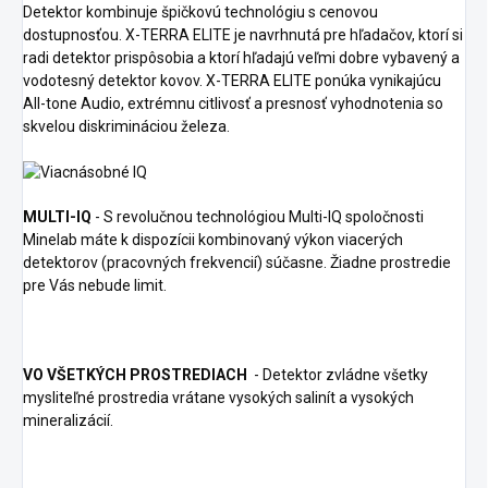
Detektor kombinuje špičkovú technológiu s cenovou
dostupnosťou. X-TERRA ELITE je navrhnutá pre hľadačov, ktorí si
radi detektor prispôsobia a ktorí hľadajú veľmi dobre vybavený a
vodotesný detektor kovov. X-TERRA ELITE ponúka vynikajúcu
All-tone Audio, extrémnu citlivosť a presnosť vyhodnotenia so
skvelou diskrimináciou železa.
MULTI-IQ
- S revolučnou technológiou Multi-IQ spoločnosti
Minelab máte k dispozícii kombinovaný výkon viacerých
detektorov (pracovných frekvencií) súčasne. Žiadne prostredie
pre Vás nebude limit.
VO VŠETKÝCH PROSTREDIACH
- Detektor zvládne všetky
mysliteľné prostredia vrátane vysokých salinít a vysokých
mineralizácií.