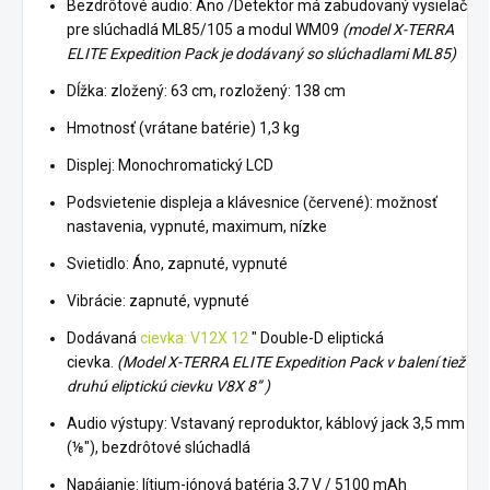
Bezdrôtové audio: Áno /Detektor má zabudovaný vysielač
pre slúchadlá ML85/105 a modul WM09
(model X-TERRA
ELITE Expedition Pack je dodávaný so slúchadlami ML85)
Dĺžka: zložený: 63 cm, rozložený: 138 cm
Hmotnosť (vrátane batérie) 1,3 kg
Displej: Monochromatický LCD
Podsvietenie displeja a klávesnice (červené): možnosť
nastavenia, vypnuté, maximum, nízke
Svietidlo: Áno, zapnuté, vypnuté
Vibrácie: zapnuté, vypnuté
Dodávaná
cievka: V12X 12
" Double-D eliptická
cievka.
(Model X-TERRA ELITE Expedition Pack v balení tiež
druhú eliptickú cievku V8X 8” )
Audio výstupy: Vstavaný reproduktor, káblový jack 3,5 mm
(⅛"), bezdrôtové slúchadlá
Napájanie: lítium-iónová batéria 3,7 V / 5100 mAh