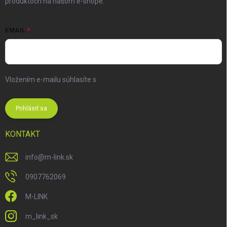
produktoch na našom e-shope.
EMAIL
Vložením e-mailu súhlasíte s
podmienkami ochrany osobných
údajov
Prihlásiť sa
KONTAKT
info
@
m-link.sk
0907762069
M-LINK
m_link_sk