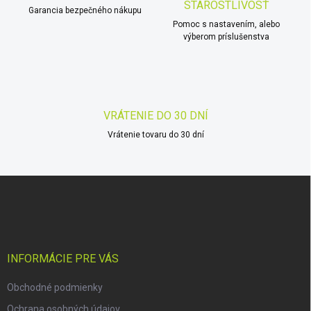
STAROSTLIVOSŤ
Garancia bezpečného nákupu
e
p
Pomoc s nastavením, alebo
r
výberom príslušenstva
v
k
y
v
ý
VRÁTENIE DO 30 DNÍ
p
i
Vrátenie tovaru do 30 dní
s
u
Z
á
p
ä
t
i
INFORMÁCIE PRE VÁS
e
Obchodné podmienky
Ochrana osobných údajov