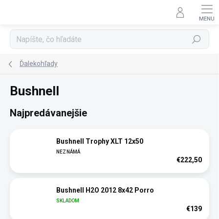
Prejsť
na
obsah
Hľadať
Ďalekohľady
Bushnell
Najpredávanejšie
Bushnell Trophy XLT 12x50
NEZNÁMÁ
€222,50
Bushnell H2O 2012 8x42 Porro
SKLADOM
€139