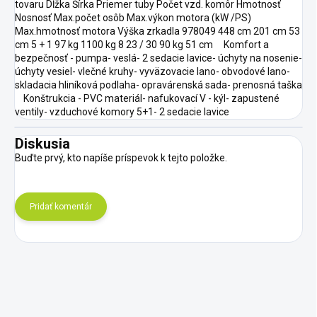
tovaru Dĺžka Šírka Priemer tuby Počet vzd. komôr Hmotnosť
Nosnosť Max.počet osôb Max.výkon motora (kW /PS)
Max.hmotnosť motora Výška zrkadla 978049 448 cm 201 cm 53
cm 5 + 1 97 kg 1100 kg 8 23 / 30 90 kg 51 cm Komfort a
bezpečnosť - pumpa- veslá- 2 sedacie lavice- úchyty na nosenie-
úchyty vesiel- vlečné kruhy- vyväzovacie lano- obvodové lano-
skladacia hliníková podlaha- opravárenská sada- prenosná taška
Konštrukcia - PVC materiál- nafukovací V - kýl- zapustené
ventily- vzduchové komory 5+1- 2 sedacie lavice
Diskusia
Buďte prvý, kto napíše príspevok k tejto položke.
Pridať komentár