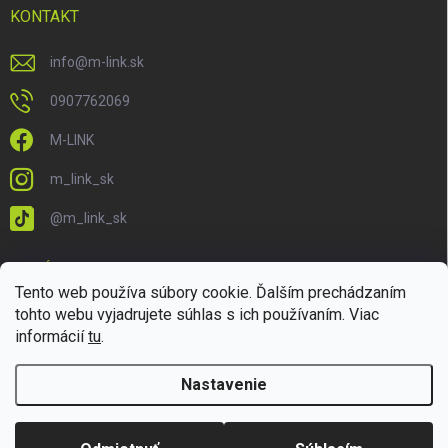
KONTAKT
info
@
m-link.sk
0907762069
M-LINK
m_link_sk
@m_link_sk
PRIJÍMAME ONLINE PLATBY
Tento web používa súbory cookie. Ďalším prechádzaním
tohto webu vyjadrujete súhlas s ich používaním. Viac
informácií
tu
.
Nastavenie
Copyright 2026
M-LINK.sk
. Všetky práva vyhradené.
Upraviť nastavenie
cookies