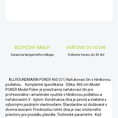
DETAILNÉ INFORMÁCIE
OPÝTAŤ SA
STRÁŽIŤ
Uložiť
BEZPEČNÝ NÁKUP
VRÁTENIE DO 30 DNÍ
Garancia bezpečného nákupu
Vrátenie tovaru do 30 dní
ALLROUNDMARIN POKER 460 (51) Nafukovací čln s hliníkovou
podlahou Kompletné špecifikácie Dĺžka: 460 cm Model:
POKER Model Poker je priestranný nafukovací čln pre
profesionálne i amatérske využitie s hliníkovou podlahou a
nafukovacím V - kýlom. Konštrukcia člna je pevná a stabilná s
výbornými jazdnými vlastnosťami. Štandardne sú dodávané s
dvoma lavicami. Prednosťou tohto člna je viac vnútorného
priestoru pre posádku plavidla. Technické parametre Kód