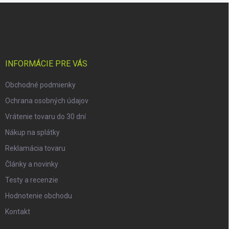
Z
á
p
ä
t
i
INFORMÁCIE PRE VÁS
e
Obchodné podmienky
Ochrana osobných údajov
Vrátenie tovaru do 30 dní
Nákup na splátky
Reklamácia tovaru
Články a novinky
Testy a recenzie
Hodnotenie obchodu
Kontakt