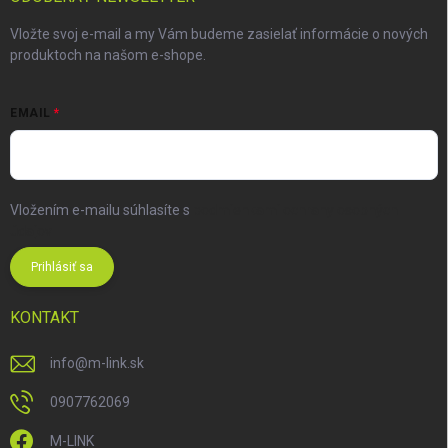
Vložte svoj e-mail a my Vám budeme zasielať informácie o nových
produktoch na našom e-shope.
EMAIL
Vložením e-mailu súhlasíte s
podmienkami ochrany osobných
údajov
Prihlásiť sa
KONTAKT
info
@
m-link.sk
0907762069
M-LINK