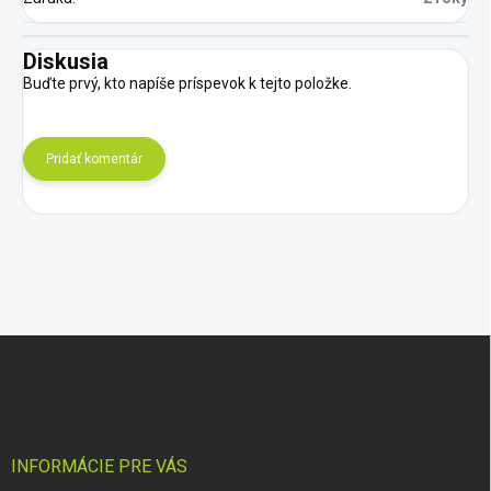
Diskusia
Buďte prvý, kto napíše príspevok k tejto položke.
Pridať komentár
Z
á
p
ä
t
i
INFORMÁCIE PRE VÁS