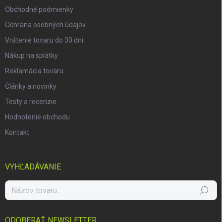
e
Obchodné podmienky
Ochrana osobných údajov
Vrátenie tovaru do 30 dní
Nákup na splátky
Reklamácia tovaru
Články a novinky
Testy a recenzie
Hodnotenie obchodu
Kontakt
VYHĽADÁVANIE
Hľadať
ODOBERAŤ NEWSLETTER