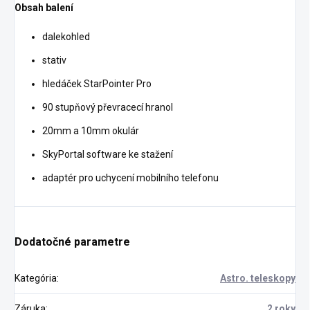
Obsah balení
dalekohled
stativ
hledáček StarPointer Pro
90 stupňový převracecí hranol
20mm a 10mm okulár
SkyPortal software ke stažení
adaptér pro uchycení mobilního telefonu
Dodatočné parametre
Kategória
:
Astro. teleskopy
Záruka
:
2 roky