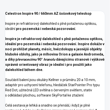
Celestron Inspire 90 / 660mm AZ šošovkový teleskop
Inspire je refraktorový dalekohled s plně potaženou optikou,
ideální
pro pozemská i nebeská pozorování.
Inspire je refraktorový dalekohled s plně potaženou optikou,
ideální pro pozemská i nebeská pozorování. Inspire dokáže v
noci prohlížet planety, měsíc, hvězdokupy a jasnější objekty
hluboké oblohy, jako je mlhovina Orion a galaxie Andromeda,
a díky p
řevracecímu
90°
hranolu
dávajícímu stranově i výškově
správně orientovaný obraz je ideální i pro použití jako
dalekohled během dne.
Součástí balení jsou okuláry Kellner o průměru 20 a 10 mm,
adaptér pro uchycení telefonu, hledáček StarPointer Pro typu
Red Dot, užitečná LED svítilna s červeným světlem, stativ
s odkládací plochou, software SkyPortal ke ztažení.
Celá sestava je lehká a snadno se přenáší, i když je plně