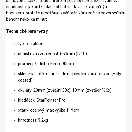
sestavená, takže je ideální pro improvizované pozorování. A
snadnost, s jakou lze dalekohled nastavit, je skutečným
bonusem, protože umožňuje začátečníkům začít s pozorováním
během několika minut.
Technické parametry
typ: refraktor
ohnisková vzdálenost: 660mm (f/10)
průměr předního členu: 90mm
skleněná optika s antireflexní povrchovou úpravou (Fully
coated)
okuláry: 20mm (zvětšní 33x), 10mm (zvětšení 66x)
hledáček: StarPointer Pro
stativ: ocelový, max výška 119cm
hmotnost: 5,2kg