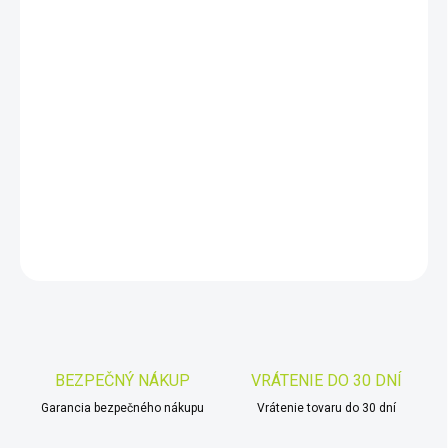
DORUČIŤ DO:
11.8.2026
−
+
Pridať do košíka
Celestron Inspire 90 / 660mm AZ je ideální
pro pozemská i
nebeská pozorování
DETAILNÉ INFORMÁCIE
OPÝTAŤ SA
STRÁŽIŤ
Uložiť
BEZPEČNÝ NÁKUP
VRÁTENIE DO 30 DNÍ
Garancia bezpečného nákupu
Vrátenie tovaru do 30 dní