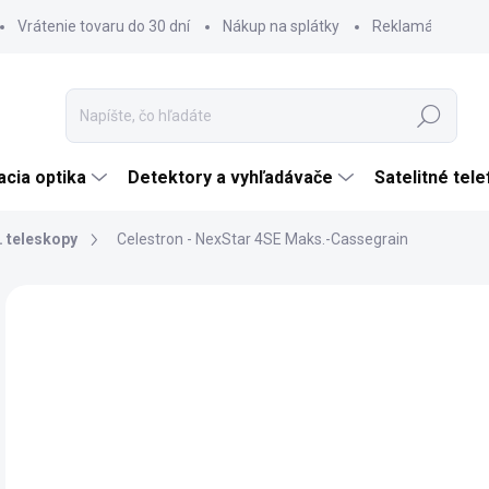
Vrátenie tovaru do 30 dní
Nákup na splátky
Reklamácia tova
Hľadať
cia optika
Detektory a vyhľadávače
Satelitné tel
. teleskopy
Celestron - NexStar 4SE Maks.-Cassegrain
Neohodnotené
Podrobnosti hodnotenia
ZNAČKA:
CELES
TIP
€
ZADARMO
€66
Jedn
SK
cena
MÔŽ