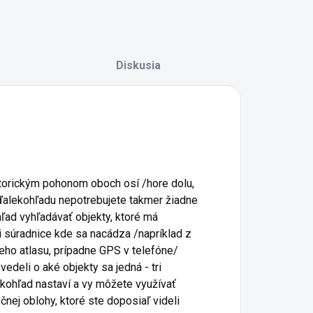
Diskusia
torickým pohonom oboch osí /hore dolu,
 ďalekohľadu nepotrebujete takmer žiadne
ľad vyhľadávať objekty, ktoré má
li súradnice kde sa nacádza /napríklad z
ieho atlasu, prípadne GPS v telefóne/
edeli o aké objekty sa jedná - tri
kohľad nastaví a vy môžete využívať
nej oblohy, ktoré ste doposiaľ videli