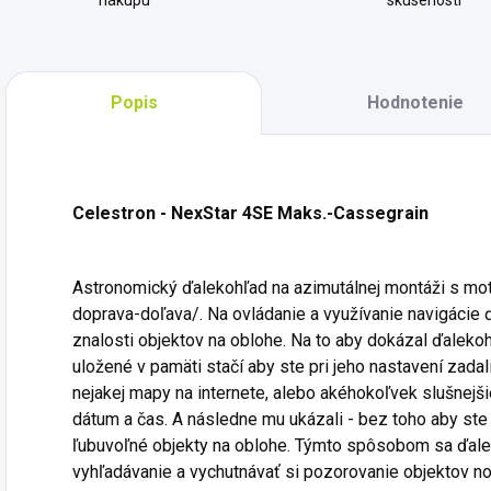
nákupu
skúseností
Popis
Hodnotenie
Celestron - NexStar 4SE Maks.-Cassegrain
Astronomický ďalekohľad na azimutálnej montáži s mo
doprava-doľava/. Na ovládanie a využívanie navigácie
znalosti objektov na oblohe. Na to aby dokázal ďalekoh
uložené v pamäti stačí aby ste pri jeho nastavení zada
nejakej mapy na internete, alebo akéhokoľvek slušnejš
dátum a čas. A následne mu ukázali - bez toho aby ste v
ľubuvoľné objekty na oblohe. Týmto spôsobom sa ďale
vyhľadávanie a vychutnávať si pozorovanie objektov noč