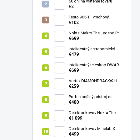
60 dní na vrátenie tovaru
€2
Testo 905-T1 vpichový
teplomer
€102
Nokta Makro The Legend Pro
Pack - model 2024
€699
Inteligentný astronomický
teleskop DwarfLab Dwarf
€479
mini
Inteligentný teleskop DWARF
III + originálny statív DWARF 3
€699
Vortex DIAMONDBACK® HD
8X42
€259
Profesionálný prístroj na
vedenie vŕtania Laserliner
€480
CenterScanner Compact
Detektor kovov Nokta The
Legend 2
€1 099
Detektor kovov Minelab X-
Terra ELITE pinpoiter set
€499