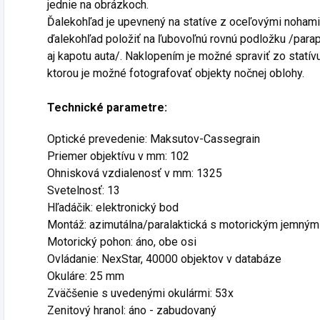
jednie na obrázkoch.
Ďalekohľad je upevnený na statíve z oceľovými noham
ďalekohľad položiť na ľubovoľnú rovnú podložku /parapet
aj kapotu auta/. Naklopením je možné spraviť zo statív
ktorou je možné fotografovať objekty nočnej oblohy.
Technické parametre:
Optické prevedenie: Maksutov-Cassegrain
Priemer objektívu v mm: 102
Ohnisková vzdialenosť v mm: 1325
Svetelnosť: 13
Hľadáčik: elektronický bod
Montáž: azimutálna/paralaktická s motorickým jemný
Motorický pohon: áno, obe osi
Ovládanie: NexStar, 40000 objektov v databáze
Okuláre: 25 mm
Zväčšenie s uvedenými okulármi: 53x
Zenitový hranol: áno - zabudovaný