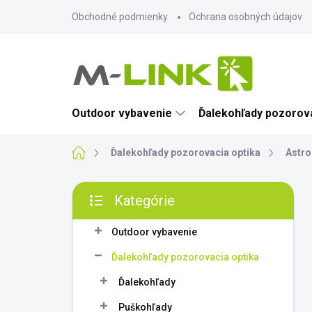
Prejsť
Obchodné podmienky
Ochrana osobných údajov
na
obsah
Outdoor vybavenie
Ďalekohľady pozorova
Domov
Ďalekohľady pozorovacia optika
Astro
B
Kategórie
o
Preskočiť
č
kategórie
n
Outdoor vybavenie
ý
Ďalekohľady pozorovacia optika
p
a
Ďalekohľady
n
Puškohľady
e