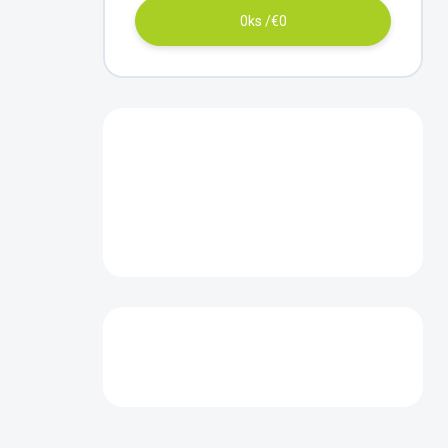
0
ks /
€0