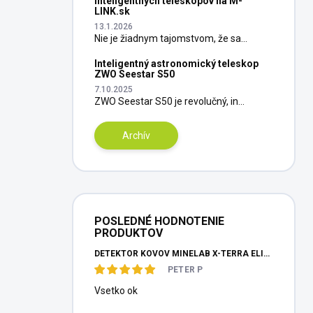
inteligentných teleskopov na M-
LINK.sk
13.1.2026
Nie je žiadnym tajomstvom, že sa...
Inteligentný astronomický teleskop
ZWO Seestar S50
7.10.2025
ZWO Seestar S50 je revolučný, in...
Archív
POSLEDNÉ HODNOTENIE
PRODUKTOV
DETEKTOR KOVOV MINELAB X-TERRA ELITE PINPOITER SET
PETER P
Vsetko ok