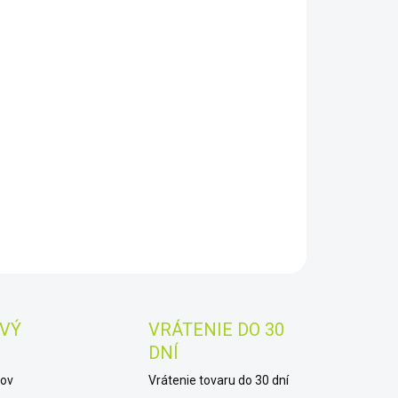
2026
−
+
Pridať do košíka
Star 4SE
AILNÉ INFORMÁCIE
OPÝTAŤ SA
STRÁŽIŤ
Uložiť
VÝ
VRÁTENIE DO 30
DNÍ
kov
Vrátenie tovaru do 30 dní