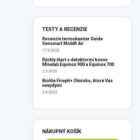
TESTY A RECENZIE
Recenzie termokamier Guide
Sensmart MobIR Air
17.3.2025
Rýchly štart s detektormi kovov
Minelab Equinox 900 a Equinox 700
2.3.2025
Biolite Firepit+ Ohnisko, ktoré Vás
nevydymí
2.6.2023
NÁKUPNÝ KOŠÍK