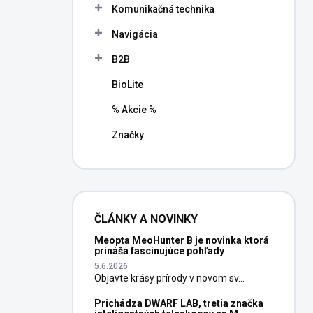
Komunikačná technika
Navigácia
B2B
BioLite
% Akcie %
Značky
ČLÁNKY A NOVINKY
Meopta MeoHunter B je novinka ktorá
prináša fascinujúce pohľady
5.6.2026
Objavte krásy prírody v novom sv...
Prichádza DWARF LAB, tretia značka