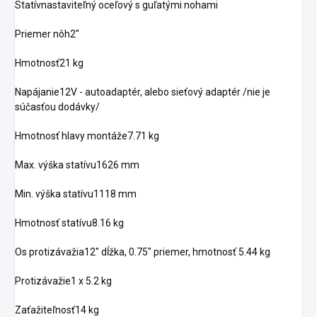
Statívnastaviteľný oceľový s guľatými nohami
Priemer nôh2"
Hmotnosť21 kg
Napájanie12V - autoadaptér, alebo sieťový adaptér /nie je
súčasťou dodávky/
Hmotnosť hlavy montáže7.71 kg
Max. výška statívu1626 mm
Min. výška statívu1118 mm
Hmotnosť statívu8.16 kg
Os protizávažia12" dĺžka, 0.75" priemer, hmotnosť 5.44 kg
Protizávažie1 x 5.2 kg
Zaťažiteľnosť14 kg