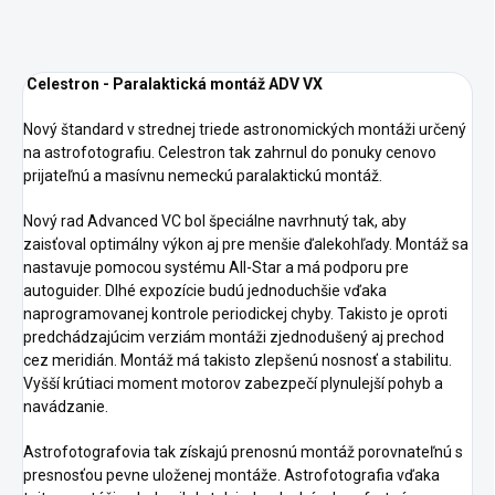
Celestron - Paralaktická montáž ADV VX
Nový štandard v strednej triede astronomických montáži určený
na astrofotografiu. Celestron tak zahrnul do ponuky cenovo
prijateľnú a masívnu nemeckú paralaktickú montáž.
Nový rad Advanced VC bol špeciálne navrhnutý tak, aby
zaisťoval optimálny výkon aj pre menšie ďalekohľady. Montáž sa
nastavuje pomocou systému All-Star a má podporu pre
autoguider. Dlhé expozície budú jednoduchšie vďaka
naprogramovanej kontrole periodickej chyby. Takisto je oproti
predchádzajúcim verziám montáži zjednodušený aj prechod
cez meridián. Montáž má takisto zlepšenú nosnosť a stabilitu.
Vyšší krútiaci moment motorov zabezpečí plynulejší pohyb a
navádzanie.
Astrofotografovia tak získajú prenosnú montáž porovnateľnú s
presnosťou pevne uloženej montáže. Astrofotografia vďaka