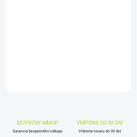
DORUČIŤ DO:
11.8.2026
−
+
Pridať do košíka
Nový rad Advanced VC bol špeciálne navrhnutý tak, aby zaisťoval
optimálny výkon aj pre menšie ďalekohľady. Montáž sa nastavuje
pomocou systému All-Star a má podporu pre autoguider.
DETAILNÉ INFORMÁCIE
OPÝTAŤ SA
STRÁŽIŤ
Uložiť
BEZPEČNÝ NÁKUP
VRÁTENIE DO 30 DNÍ
Garancia bezpečného nákupu
Vrátenie tovaru do 30 dní