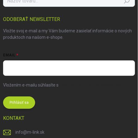
Hľadať
ODOBERAŤ NEWSLETTER
Vložte svoj e-mail a my Vám budeme zasielať informácie o nových
produktoch na našom e-shope.
EMAIL
Vložením e-mailu súhlasíte s
podmienkami ochrany osobných
údajov
Prihlásiť sa
KONTAKT
info
@
m-link.sk