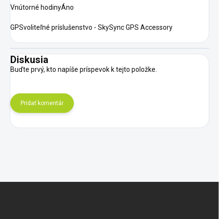
Vnútorné hodinyÁno
GPSvoliteľné príslušenstvo - SkySync GPS Accessory
Diskusia
Buďte prvý, kto napíše príspevok k tejto položke.
Pridať komentár
Z
á
p