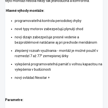
tejto montáži nebola nikdy tak jednoduchá a komfortná.
Hlavné výhody montáže:
programovateľná kontrola periodickej chyby
nové typy motorov zabezpečujú plynulý chod
nový dizajn zabezpečuje presné vedenie a
bezproblémové natáčanie aj pri prechode meridiánom
zlepšený rozsah využívania - montáž je možné použiť v
rozmedzí 7 až 77° zemepisnej šírky
vylepšená programovateľná pamäť s voľnou kapacitou na
vylepšenia v budúcnosti
nový ovládač Nexstar +
Parametre: