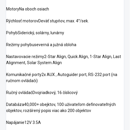
MotoryNa oboch osiach
Rýchlosť motorovDeväť stupňov, max. 4°/sek.
PohybSiderický, solárny, lunárny
Režimy pohybuseverná a južná obloha
Nastavovacie režimy2-Star Align, Quick Align, 1-Star Align, Last
Alignment, Solar System Align
Komunikačné porty2x AUX , Autoguider port, RS-232 port (na
ručnom ovládači)
Ručný ovládačDvojriadkový, 16 číslicový
Databáza40,000+ obejktov, 100 uživateľom definovateľných
objektov, rozšírený popis viac ako 200 objektov
Napájanie12V 3.5A