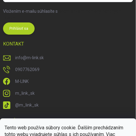
Vložením e-mailu súhlasíte s
podmienkami ochrany osobných
údajov
Prihlásiť sa
KONTAKT
info
@
m-link.sk
0907762069
M-LINK
m_link_sk
@m_link_sk
PRIJÍMAME ONLINE PLATBY
Tento web používa súbory cookie. Ďalším prechádzaním
tohto webu vyjadrujete súhlas s ich používaním. Viac