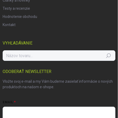
Články a novinky
Testy a recenzie
Hodnotenie obchodu
Kontakt
VYHĽADÁVANIE
Hľadať
ODOBERAŤ NEWSLETTER
Vložte svoj e-mail a my Vám budeme zasielať informácie o nových
produktoch na našom e-shope.
EMAIL