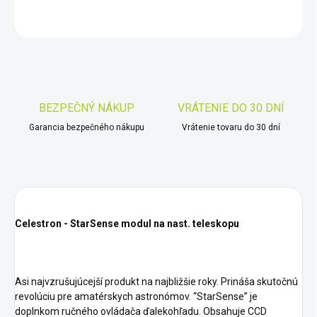
OPÝTAŤ SA
STRÁŽIŤ
Uložiť
BEZPEČNÝ NÁKUP
VRÁTENIE DO 30 DNÍ
Garancia bezpečného nákupu
Vrátenie tovaru do 30 dní
Celestron - StarSense modul na nast. teleskopu
Asi najvzrušujúcejší produkt na najbližšie roky. Prináša skutočnú
revolúciu pre amatérskych astronómov. “StarSense” je
doplnkom ručného ovládača ďalekohľadu. Obsahuje CCD