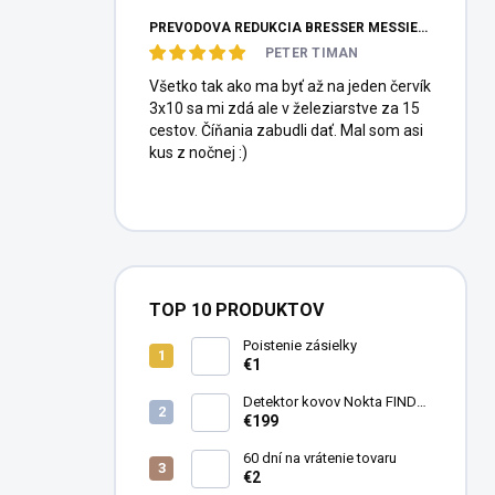
PREVODOVÁ REDUKCIA BRESSER MESSIER HEXAFOC 1:10
PETER TIMAN
Všetko tak ako ma byť až na jeden červík
3x10 sa mi zdá ale v železiarstve za 15
cestov. Číňania zabudli dať. Mal som asi
kus z nočnej :)
TOP 10 PRODUKTOV
Poistenie zásielky
€1
Detektor kovov Nokta FINDX
Pro
€199
60 dní na vrátenie tovaru
€2