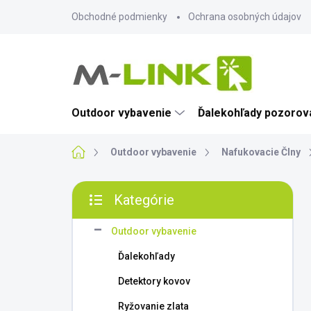
Prejsť
Obchodné podmienky
Ochrana osobných údajov
na
obsah
Outdoor vybavenie
Ďalekohľady pozorova
Domov
Outdoor vybavenie
Nafukovacie Člny
B
Kategórie
o
Preskočiť
č
kategórie
n
Outdoor vybavenie
ý
Ďalekohľady
p
a
Detektory kovov
n
Ryžovanie zlata
e