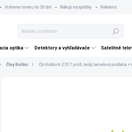
Vrátenie tovaru do 30 dní
Nákup na splátky
Reklamácia tova
Hľadať
cia optika
Detektory a vyhľadávače
Satelitné tel
Člny Kolibri
Čln Kolibri K-270 T profi, šedý, lamelová podlaha +
Neohodnotené
Podrobnosti hodnotenia
ZNAČKA:
KOLIBR
€
€28
Jedn
SK
cena
MÔŽ
DO: