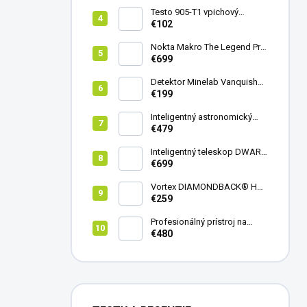
Testo 905-T1 vpichový
teplomer
€102
Nokta Makro The Legend Pro
Pack - model 2024
€699
Detektor Minelab Vanquish
340
€199
Inteligentný astronomický
teleskop DwarfLab Dwarf
€479
mini
Inteligentný teleskop DWARF
III + originálny statív DWARF 3
€699
Vortex DIAMONDBACK® HD
8X42
€259
Profesionálný prístroj na
vedenie vŕtania Laserliner
€480
CenterScanner Compact