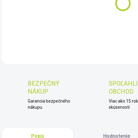
11.
DET
BEZPEČNÝ
SPOĽAHLI
NÁKUP
OBCHOD
Garancia bezpečného
Viac ako 15 ro
nákupu
skúseností
Popis
Hodnotenie