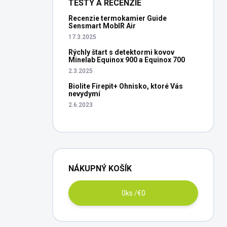
TESTY A RECENZIE
Recenzie termokamier Guide
Sensmart MobIR Air
17.3.2025
Rýchly štart s detektormi kovov
Minelab Equinox 900 a Equinox 700
2.3.2025
Biolite Firepit+ Ohnisko, ktoré Vás
nevydymí
2.6.2023
NÁKUPNÝ KOŠÍK
0
ks /
€0