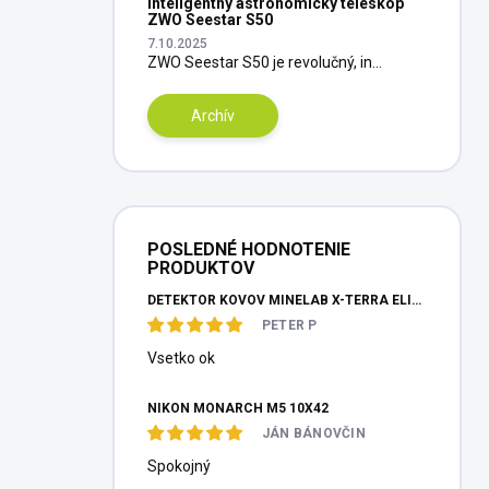
Inteligentný astronomický teleskop
ZWO Seestar S50
7.10.2025
ZWO Seestar S50 je revolučný, in...
Archív
POSLEDNÉ HODNOTENIE
PRODUKTOV
DETEKTOR KOVOV MINELAB X-TERRA ELITE PINPOITER SET
PETER P
Vsetko ok
NIKON MONARCH M5 10X42
JÁN BÁNOVČIN
Spokojný