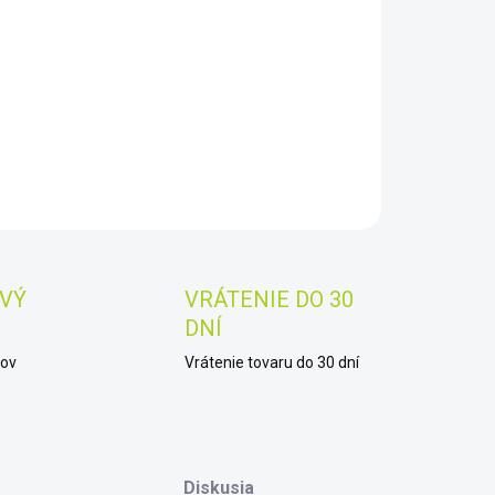
8.2026
−
+
Pridať do košíka
AILNÉ INFORMÁCIE
OPÝTAŤ SA
STRÁŽIŤ
Uložiť
VÝ
VRÁTENIE DO 30
DNÍ
kov
Vrátenie tovaru do 30 dní
Diskusia