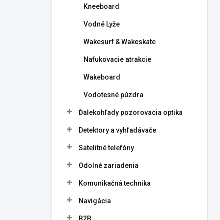
Kneeboard
Vodné Lyže
Wakesurf & Wakeskate
Nafukovacie atrakcie
Wakeboard
Vodotesné púzdra
Ďalekohľady pozorovacia optika
Detektory a vyhľadávače
Satelitné telefóny
Odolné zariadenia
Komunikačná technika
Navigácia
B2B