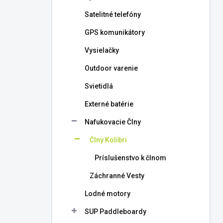
l
Satelitné telefóny
GPS komunikátory
Vysielačky
Outdoor varenie
Svietidlá
Externé batérie
Nafukovacie Člny
Člny Kolibri
Príslušenstvo k člnom
Záchranné Vesty
Lodné motory
SUP Paddleboardy