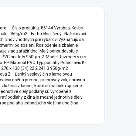
otora Číslo produktu: 86144 Výrobca: Kolibri
riálu: 950g/m2 Farba člna: šedý Nafukovací
h člnov vhodných pre rybárov. Vyznačujú sa
mermi po zbalení. Rozloženie a zbalenie
je viac zaťažiť dno. Malý ponor dovoľuje
vové PVC hustoty 950g/m2. Model Rozmery v cm
. HP Materiál PVC Typ podlahy Počet lavíc K-
T 270 x 130 (34) 22 2 241 3 950g/m2
lová 2 Ľahký veslový čln s lamelovou
ukovacia nožná pumpa, prepravný vak, opravná
zložená z lamiel, ktoré sú na boku spojené
Jednotlivé diely podlahy sú vyrobené z
atí podlahy z člna je možné jednotlivé diely
 sa podlaha jednoducho vloží na dno člna.