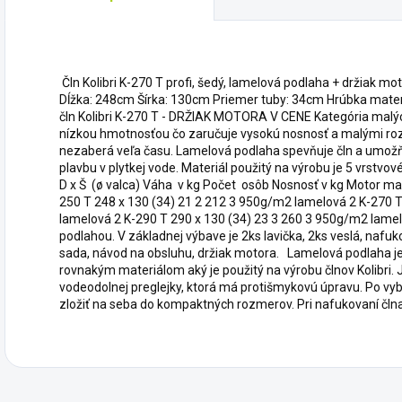
Čln Kolibri K-270 T profi, šedý, lamelová podlaha + držiak m
Dĺžka: 248cm Šírka: 130cm Priemer tuby: 34cm Hrúbka mate
čln Kolibri K-270 T - DRŽIAK MOTORA V CENE Kategória malýc
nízkou hmotnosťou čo zaručuje vysokú nosnosť a malými roz
nezaberá veľa času. Lamelová podlaha spevňuje čln a umožňu
plavbu v plytkej vode. Materiál použitý na výrobu je 5 vrst
D x Š (ø valca) Váha v kg Počet osôb Nosnosť v kg Motor max
250 T 248 x 130 (34) 21 2 212 3 950g/m2 lamelová 2 K-270 
lamelová 2 K-290 T 290 x 130 (34) 23 3 260 3 950g/m2 lame
podlahou. V základnej výbave je 2ks lavička, 2ks veslá, naf
sada, návod na obsluhu, držiak motora. Lamelová podlaha je 
rovnakým materiálom aký je použitý na výrobu člnov Kolibri. 
vodeodolnej preglejky, ktorá má protišmykovú úpravu. Po vybr
zložiť na seba do kompaktných rozmerov. Pri nafukovaní člna