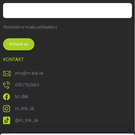
Vložením e-mailu súhlasíte s
podmienkami ochrany osobných
údajov
Prihlásiť sa
KONTAKT
info
@
m-link.sk
0907762069
M-LINK
m_link_sk
@m_link_sk