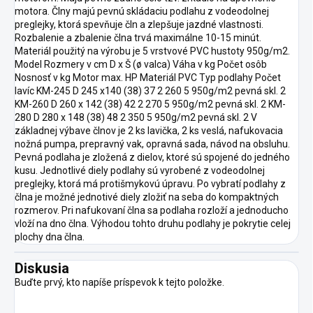
motora. Člny majú pevnú skládaciu podlahu z vodeodolnej
preglejky, ktorá spevňuje čln a zlepšuje jazdné vlastnosti.
Rozbalenie a zbalenie člna trvá maximálne 10-15 minút.
Materiál použitý na výrobu je 5 vrstvové PVC hustoty 950g/m2.
Model Rozmery v cm D x Š (ø valca) Váha v kg Počet osôb
Nosnosť v kg Motor max. HP Materiál PVC Typ podlahy Počet
lavíc KM-245 D 245 x140 (38) 37 2 260 5 950g/m2 pevná skl. 2
KM-260 D 260 x 142 (38) 42 2 270 5 950g/m2 pevná skl. 2 KM-
280 D 280 x 148 (38) 48 2 350 5 950g/m2 pevná skl. 2 V
základnej výbave člnov je 2 ks lavička, 2 ks veslá, nafukovacia
nožná pumpa, prepravný vak, opravná sada, návod na obsluhu.
Pevná podlaha je zložená z dielov, ktoré sú spojené do jedného
kusu. Jednotlivé diely podlahy sú vyrobené z vodeodolnej
preglejky, ktorá má protišmykovú úpravu. Po vybratí podlahy z
člna je možné jednotivé diely zložiť na seba do kompaktných
rozmerov. Pri nafukovaní člna sa podlaha rozloží a jednoducho
vloží na dno člna. Výhodou tohto druhu podlahy je pokrytie celej
plochy dna člna.
Diskusia
Buďte prvý, kto napíše príspevok k tejto položke.