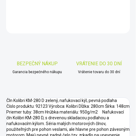
DETAILNÉ INFORMÁCIE
OPÝTAŤ SA
STRÁŽIŤ
Uložiť
BEZPEČNÝ NÁKUP
VRÁTENIE DO 30 DNÍ
Garancia bezpečného nákupu
Vrátenie tovaru do 30 dní
Čln Kolibri KM-280 D zelený, nafukovací kýl, pevná podlaha
Číslo produktu: 92123 Výrobca: Kolibri Dĺžka: 280cm Šírka: 148cm
Priemer tuby: 38cm Hrúbka materiálu: 950g/m2 Nafukovací
čln Kolibri KM-280 D, s drevenou skladacou podlahou a
nafukovacím kýlom. Séria malých motorových člnov,
použiteľných pre pohon veslami, ale hlavne pre pohon závesným
motorom. Majú pevné zadné čelo tzv. zrkadlo na upevnenie