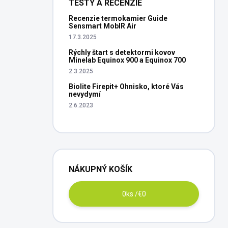
TESTY A RECENZIE
Recenzie termokamier Guide
Sensmart MobIR Air
17.3.2025
Rýchly štart s detektormi kovov
Minelab Equinox 900 a Equinox 700
2.3.2025
Biolite Firepit+ Ohnisko, ktoré Vás
nevydymí
2.6.2023
NÁKUPNÝ KOŠÍK
0
ks /
€0