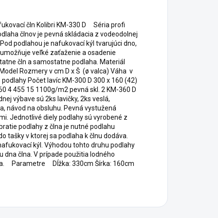
ovací čln Kolibri KM-330 D Séria profi
dlaha člnov je pevná skládacia z vodeodolnej
Pod podlahou je nafukovací kýl tvarujúci dno,
ia umožňuje veľké zaťaženie a osadenie
tatne čln a samostatne podlaha. Materiál
Model Rozmery v cm D x Š (ø valca) Váha v
podlahy Počet lavíc KM-300 D 300 x 160 (42)
 60 4 455 15 1100g/m2 pevná skl. 2 KM-360 D
j výbave sú 2ks lavičky, 2ks veslá,
a, návod na obsluhu. Pevná vystužená
ilmi. Jednotlivé diely podlahy sú vyrobené z
bratie podlahy z člna je nutné podlahu
do tašky v ktorej sa podlaha k člnu dodáva.
nafukovací kýl. Výhodou tohto druhu podlahy
u dna člna. V prípade použitia lodného
člna. Parametre Dĺžka: 330cm Šírka: 160cm