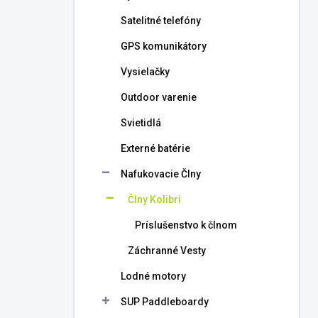
l
Satelitné telefóny
GPS komunikátory
Vysielačky
Outdoor varenie
Svietidlá
Externé batérie
Nafukovacie Člny
Člny Kolibri
Príslušenstvo k člnom
Záchranné Vesty
Lodné motory
SUP Paddleboardy