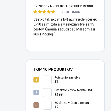
PREVODOVÁ REDUKCIA BRESSER MESSIER HEXAFOC 1:10
PETER TIMAN
Všetko tak ako ma byť až na jeden červík
3x10 sa mi zdá ale v železiarstve za 15
cestov. Číňania zabudli dať. Mal som asi
kus z nočnej :)
TOP 10 PRODUKTOV
Poistenie zásielky
€1
Detektor kovov Nokta FINDX
Pro
€199
60 dní na vrátenie tovaru
€2