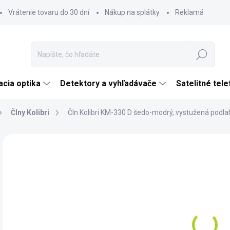
Vrátenie tovaru do 30 dní
Nákup na splátky
Reklamácia tova
Hľadať
cia optika
Detektory a vyhľadávače
Satelitné tel
Člny Kolibri
Čln Kolibri KM-330 D šedo-modrý, vystužená podla
Neohodnotené
Podrobnosti hodnotenia
ZNAČKA:
KOLIBR
€1
€1 
Jedn
MO
cena