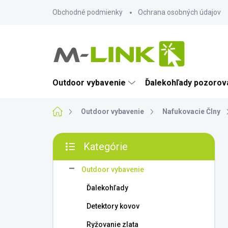
Prejsť
Obchodné podmienky
Ochrana osobných údajov
na
obsah
Outdoor vybavenie
Ďalekohľady pozorova
Domov
Outdoor vybavenie
Nafukovacie Člny
B
Kategórie
o
Preskočiť
č
kategórie
n
Outdoor vybavenie
ý
Ďalekohľady
p
a
Detektory kovov
n
Ryžovanie zlata
e