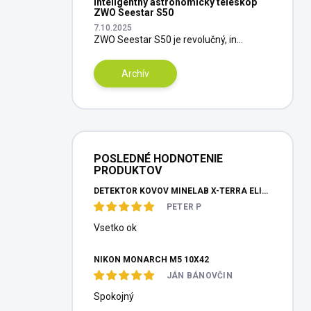
Inteligentný astronomický teleskop
ZWO Seestar S50
7.10.2025
ZWO Seestar S50 je revolučný, in...
Archív
POSLEDNÉ HODNOTENIE
PRODUKTOV
DETEKTOR KOVOV MINELAB X-TERRA ELITE PINPOITER SET
PETER P
Vsetko ok
NIKON MONARCH M5 10X42
JÁN BÁNOVČIN
Spokojný