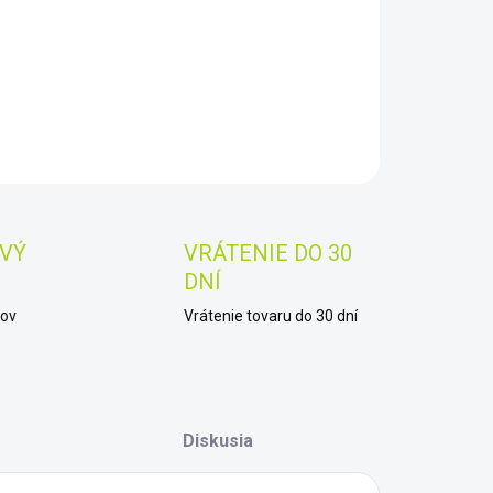
−
+
Pridať do košíka
AILNÉ INFORMÁCIE
OPÝTAŤ SA
STRÁŽIŤ
Uložiť
VÝ
VRÁTENIE DO 30
DNÍ
kov
Vrátenie tovaru do 30 dní
Diskusia