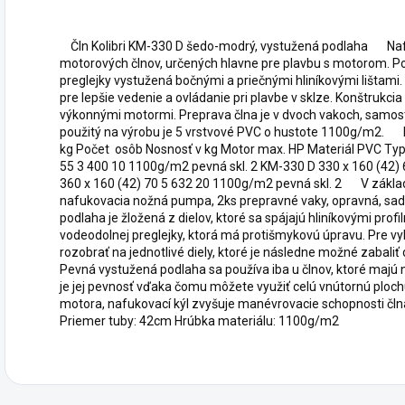
Čln Kolibri KM-330 D šedo-modrý, vystužená podlaha Nafuk
motorových člnov, určených hlavne pre plavbu s motorom. Po
preglejky vystužená bočnými a priečnými hliníkovými lištami. 
pre lepšie vedenie a ovládanie pri plavbe v sklze. Konštrukc
výkonnými motormi. Preprava člna je v dvoch vakoch, samos
použitý na výrobu je 5 vrstvové PVC o hustote 1100g/m2. 
kg Počet osôb Nosnosť v kg Motor max. HP Materiál PVC Typ 
55 3 400 10 1100g/m2 pevná skl. 2 KM-330 D 330 x 160 (42)
360 x 160 (42) 70 5 632 20 1100g/m2 pevná skl. 2 V základne
nafukovacia nožná pumpa, 2ks prepravné vaky, opravná, sad
podlaha je žložená z dielov, ktoré sa spájajú hliníkovými prof
vodeodolnej preglejky, ktorá má protišmykovú úpravu. Pre vy
rozobrať na jednotlivé diely, ktoré je následne možné zabaliť 
Pevná vystužená podlaha sa používa iba u člnov, ktoré majú 
je jej pevnosť vďaka čomu môžete využiť celú vnútornú ploch
motora, nafukovací kýl zvyšuje manévrovacie schopnosti 
Priemer tuby: 42cm Hrúbka materiálu: 1100g/m2