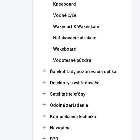
Kneeboard
Vodné Lyže
Wakesurf & Wakeskate
Nafukovacie atrakcie
Wakeboard
Vodotesné púzdra
Ďalekohľady pozorovacia optika
Detektory a vyhľadávače
Satelitné telefóny
Odolné zariadenia
Komunikačná technika
Navigácia
B2B