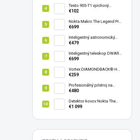
Testo 905-T1 vpichový
teplomer
€102
Nokta Makro The Legend Pro
Pack - model 2024
€699
Inteligentný astronomický
teleskop DwarfLab Dwarf
€479
mini
Inteligentný teleskop DWARF
III + originálny statív DWARF 3
€699
Vortex DIAMONDBACK® HD
8X42
€259
Profesionálný prístroj na
vedenie vŕtania Laserliner
€480
CenterScanner Compact
Detektor kovov Nokta The
Legend 2
€1 099