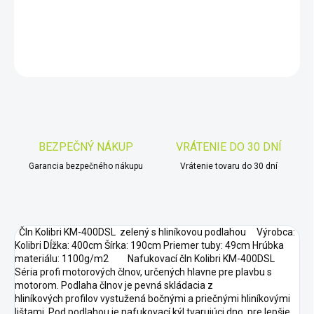
DETAILNÉ INFORMÁCIE
OPÝTAŤ SA
STRÁŽIŤ
Uložiť
BEZPEČNÝ NÁKUP
VRÁTENIE DO 30 DNÍ
Garancia bezpečného nákupu
Vrátenie tovaru do 30 dní
Čln Kolibri KM-400DSL zelený s hliníkovou podlahou Výrobca:
Kolibri Dĺžka: 400cm Šírka: 190cm Priemer tuby: 49cm Hrúbka
materiálu: 1100g/m2 Nafukovací čln Kolibri KM-400DSL
Séria profi motorových člnov, určených hlavne pre plavbu s
motorom. Podlaha člnov je pevná skládacia z
hliníkových profilov vystužená bočnými a priečnými hliníkovými
lištami. Pod podlahou je nafukovací kýl tvarujúci dno, pre lepšie