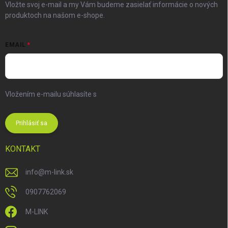
Vložte svoj e-mail a my Vám budeme zasielať informácie o nových
produktoch na našom e-shope.
EMAIL
Vložením e-mailu súhlasíte s
podmienkami ochrany osobných
údajov
Prihlásiť sa
KONTAKT
info
@
m-link.sk
0907762069
M-LINK