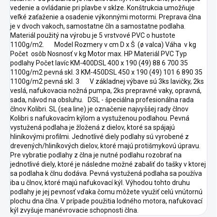
vedenie a ovládanie pri plavbe v sklze. Konštrukcia umožňuje
veľké zaťaženie a osadenie výkonnými motormi. Preprava člna
je v dvoch vakoch, samostatne čln a samostatne podlaha.
Materiál použitý na výrobu je 5 vrstvové PVC o hustote
1100g/m2. Model Rozmery v cm D x Š (ø valca) Váha v kg
Počet osôb Nosnosť v kg Motor max. HP Materiál PVC Typ
podlahy Počet lavíc KM-400DSL 400 x 190 (49) 88 6 700 35
1100g/m2 pevná skl. 3 KM-450DSL 450 x 190 (49) 101 6 890 35
1100g/m2 pevná skl. 3 V základnej výbave sú 3ks lavičky, 2ks
veslá, nafukovacia nožná pumpa, 2ks prepravné vaky, opravná,
sada, návod na obsluhu. DSL - špeciálna profesionálna rada
člnov Kolibri. SL (sea line) je označenie najvyššej rady člnov
Kolibri s nafukovacím kýlom a vystuženou podlahou. Pevná
vystužená podlaha je žložená z dielov, ktoré sa spájajú
hliníkovými profilmi. Jednotlivé diely podlahy sú vyrobené z
drevených/hliníkových dielov, ktoré majú protišmykovú úpravu.
Pre vybratie podlahy z člna je nutné podlahu rozobrať na
jednotlivé diely, ktoré je následne možné zabaliť do tašky v ktorej
sa podlaha k člnu dodáva. Pevná vystužená podlaha sa používa
iba u člnov, ktoré majú nafukovací kýl. Výhodou tohto druhu
podlahy je jej pevnosť vďaka čomu môžete využiť celú vnútornú
plochu dna člna. V prípade použitia lodného motora, nafukovací
kýl zvyšuje manévrovacie schopnosti člna.