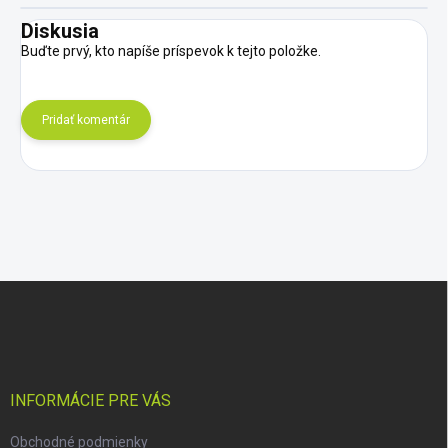
Diskusia
Buďte prvý, kto napíše príspevok k tejto položke.
Pridať komentár
Z
á
p
ä
t
i
INFORMÁCIE PRE VÁS
e
Obchodné podmienky