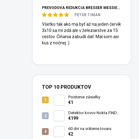
PREVODOVÁ REDUKCIA BRESSER MESSIER HEXAFOC 1:10
PETER TIMAN
Všetko tak ako ma byť až na jeden červík
3x10 sa mi zdá ale v železiarstve za 15
cestov. Číňania zabudli dať. Mal som asi
kus z nočnej :)
TOP 10 PRODUKTOV
Poistenie zásielky
€1
Detektor kovov Nokta FINDX
Pro
€199
60 dní na vrátenie tovaru
€2