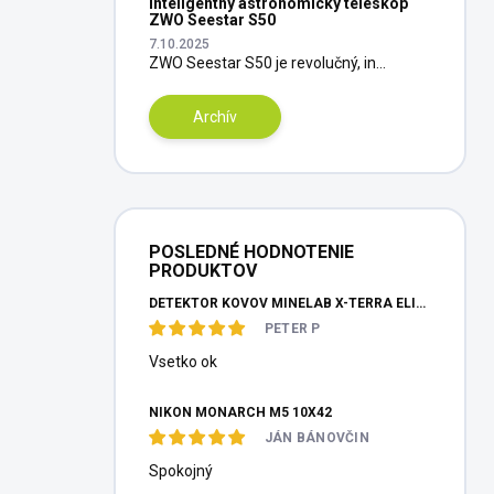
Inteligentný astronomický teleskop
ZWO Seestar S50
7.10.2025
ZWO Seestar S50 je revolučný, in...
Archív
POSLEDNÉ HODNOTENIE
PRODUKTOV
DETEKTOR KOVOV MINELAB X-TERRA ELITE PINPOITER SET
PETER P
Vsetko ok
NIKON MONARCH M5 10X42
JÁN BÁNOVČIN
Spokojný