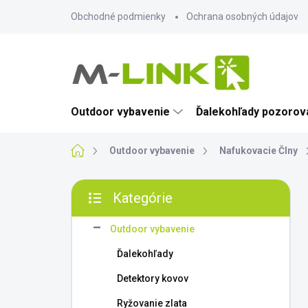
Prejsť
Obchodné podmienky
Ochrana osobných údajov
na
obsah
Outdoor vybavenie
Ďalekohľady pozorova
Domov
Outdoor vybavenie
Nafukovacie Člny
B
Kategórie
o
Preskočiť
č
kategórie
n
Outdoor vybavenie
ý
Ďalekohľady
p
a
Detektory kovov
n
Ryžovanie zlata
e