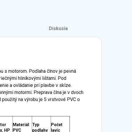
Diskusia
vbu s motorom. Podlaha člnov je pevná
riečnými hliníkovými lištami. Pod
enie a ovládanie pri plavbe v sklze.
nnými motormi. Preprava člna je v dvoch
 použitý na výrobu je 5 vrstvové PVC o
tor
Materiál
Typ
Počet
x. HP
PVC
podlahy
lavíc