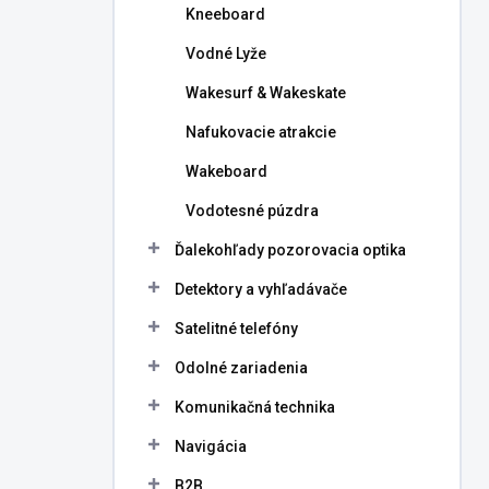
Kneeboard
Vodné Lyže
Wakesurf & Wakeskate
Nafukovacie atrakcie
Wakeboard
Vodotesné púzdra
Ďalekohľady pozorovacia optika
Detektory a vyhľadávače
Satelitné telefóny
Odolné zariadenia
Komunikačná technika
Navigácia
B2B