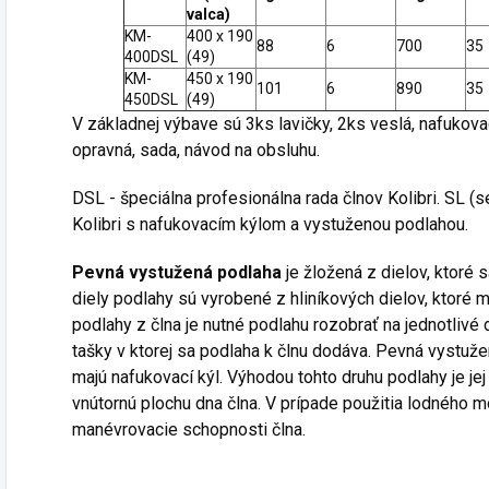
valca
)
KM-
400 x 190
88
6
700
35
400DSL
(49)
KM-
450 x 190
101
6
890
35
450DSL
(49)
V základnej výbave sú 3ks lavičky, 2ks veslá, nafukov
opravná, sada, návod na obsluhu.
DSL - špeciálna profesionálna rada člnov Kolibri. SL (s
Kolibri s nafukovacím kýlom a vystuženou podlahou.
Pevná vystužená podlaha
je žložená z dielov, ktoré s
diely podlahy sú vyrobené z hliníkových dielov, ktoré 
podlahy z člna je nutné podlahu rozobrať na jednotlivé 
tašky v ktorej sa podlaha k člnu dodáva. Pevná vystuže
majú nafukovací kýl. Výhodou tohto druhu podlahy je j
vnútornú plochu dna člna. V prípade použitia lodného m
manévrovacie schopnosti člna.