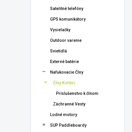
l
Satelitné telefóny
GPS komunikátory
Vysielačky
Outdoor varenie
Svietidlá
Externé batérie
Nafukovacie Člny
Člny Kolibri
Príslušenstvo k člnom
Záchranné Vesty
Lodné motory
SUP Paddleboardy