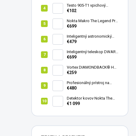
Testo 905-T1 vpichový
teplomer
€102
Nokta Makro The Legend Pro
Pack - model 2024
€699
Inteligentný astronomický
teleskop DwarfLab Dwarf
€479
mini
Inteligentný teleskop DWARF
III + originálny statív DWARF 3
€699
Vortex DIAMONDBACK® HD
8X42
€259
Profesionálný prístroj na
vedenie vŕtania Laserliner
€480
CenterScanner Compact
Detektor kovov Nokta The
Legend 2
€1 099