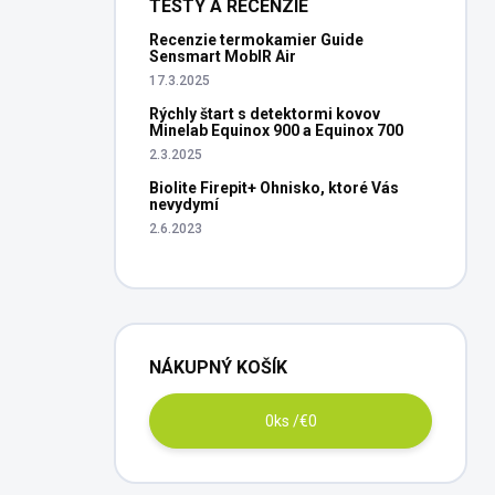
TESTY A RECENZIE
Recenzie termokamier Guide
Sensmart MobIR Air
17.3.2025
Rýchly štart s detektormi kovov
Minelab Equinox 900 a Equinox 700
2.3.2025
Biolite Firepit+ Ohnisko, ktoré Vás
nevydymí
2.6.2023
NÁKUPNÝ KOŠÍK
0
ks /
€0