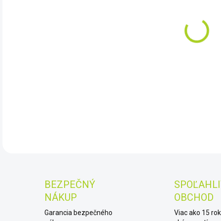
10.
Séri
moto
hlin
lišta
DET
BEZPEČNÝ
SPOĽAHLI
NÁKUP
OBCHOD
Garancia bezpečného
Viac ako 15 ro