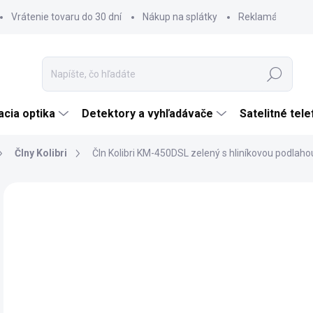
Vrátenie tovaru do 30 dní
Nákup na splátky
Reklamácia tova
Hľadať
cia optika
Detektory a vyhľadávače
Satelitné tel
Člny Kolibri
Čln Kolibri KM-450DSL zelený s hliníkovou podlaho
Neohodnotené
Podrobnosti hodnotenia
ZNAČKA:
KOLIBR
€1
€1 
Jedn
SK
cena
MÔŽ
DO: