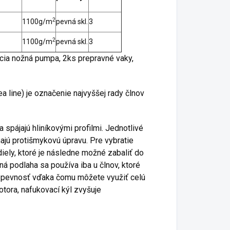
2
1100g/m
pevná skl.
3
2
1100g/m
pevná skl.
3
acia nožná pumpa, 2ks prepravné vaky,
ea line) je označenie najvyššej rady člnov
a spájajú hliníkovými profilmi. Jednotlivé
majú protišmykovú úpravu. Pre vybratie
diely, ktoré je následne možné zabaliť do
ná podlaha sa používa iba u člnov, ktoré
ej pevnosť vďaka čomu môžete využiť celú
otora, nafukovací kýl zvyšuje