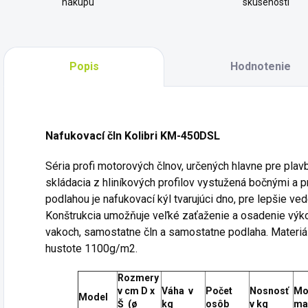
nákupu
skúseností
Popis
Hodnotenie
Nafukovací čln Kolibri KM-450DSL
Séria profi motorových člnov, určených hlavne pre pla
skládacia z hliníkových profilov vystužená bočnými a p
podlahou je nafukovací kýl tvarujúci dno, pre lepšie ved
Konštrukcia umožňuje veľké zaťaženie a osadenie výko
vakoch, samostatne čln a samostatne podlaha. Materiál
hustote 1100g/m2.
Rozmery
v cm D x
Váha v
Počet
Nosnosť
Mo
Model
Š (
ø
kg
osôb
v kg
ma