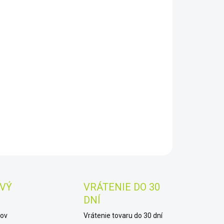
8.2026
−
+
Pridať do košíka
a profi motorových člnov, určených hlavne pre plavbu s
rom. Podlaha člnov je pevná skládacia z
íkových profilov vystužená bočnými a priečnými hliníkovými
mi.
AILNÉ INFORMÁCIE
OPÝTAŤ SA
STRÁŽIŤ
Uložiť
VÝ
VRÁTENIE DO 30
DNÍ
kov
Vrátenie tovaru do 30 dní