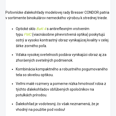
Poľovnícke ďalekohľady modelovej rady Bresser CONDOR patria
v sortimente binokulárov nemeckého výrobcu k strednej triede.
Optické sklo
BaK-4
s antireflexným vrstvením
typu
FMC
(viacnásobne plnevrstvená optika) poskytujú
ostrý a vysoko kontrastný obraz vynikajúcej kvality v celej
šírke zorného poľa.
Vďaka vysokej svetelnosti podáva vynikajúci obraz aj za
zhoršených svetelných podmienok.
Kombinácia kompaktného a robustného pogumovaného
tela so skvelou optikou.
Veľmi malé rozmery a pomerne nízka hmotnosť robia z
týchto ďalekohľadov obľúbených spoločníkov na
potulkách prírodou.
Ďalekohľad je vodotesný, čo však neznamená, že je
vhodný na použitie pod vodou!