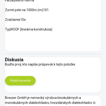
Farbazeleno-čierna
Zorné pole na 1000m (m)101
Zväčšenie10x
TypROOF (lineárna konštrukcia)
Diskusia
Buďte prvý, kto napíše príspevok k tejto položke.
Pridať komentár
Bresser GmbH je nemecký výrobca binokulárnych a
monokulárnych ďalekohľadov, hvezdárskych ďalekohľadov či