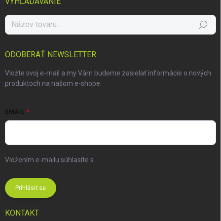
VYHĽADÁVANIE
Hľadať
ODOBERAŤ NEWSLETTER
Vložte svoj e-mail a my Vám budeme zasielať informácie o nových
produktoch na našom e-shope.
EMAIL
Vložením e-mailu súhlasíte s
podmienkami ochrany osobných
údajov
Prihlásiť sa
KONTAKT