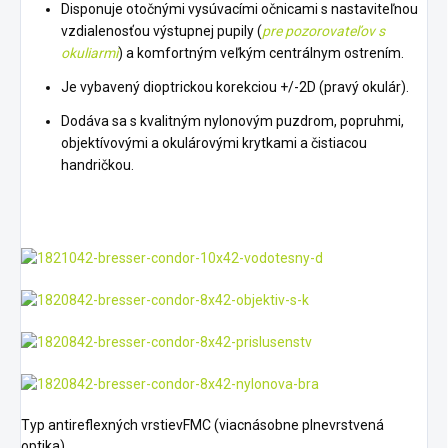
Disponuje otočnými vysúvacími očnicami s nastaviteľnou
vzdialenosťou výstupnej pupily (
pre pozorovateľov s
okuliarmi
) a komfortným veľkým centrálnym ostrením.
Je vybavený dioptrickou korekciou +/-2D (pravý okulár).
Dodáva sa s kvalitným nylonovým puzdrom, popruhmi,
objektívovými a okulárovými krytkami a čistiacou
handričkou.
Typ antireflexných vrstievFMC (viacnásobne plnevrstvená
optika)