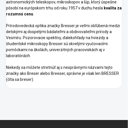
astronomických teleskopov, mikroskopov a lúp, ktorý úspešne
pôsobí na európskom trhu od roku 1957 v duchu hesla
kvalita za
rozumnú cenu
.
Prírodovedecká optika značky Bresser je veľmi obľúbená medzi
detskými aj dospelými bádateľmi a obdivovateľmi prírody a
Vesmíru. Pozorovacie spektívy, ďalekohľady na hviezdy a
študentské mikroskopy Bresser sú skvelými vyučovacími
pomôckami na školách, univerzitných pracoviskách aj v
laboratóriách.
Niekedy sa môžete stretnúť aj s nesprávnymi názvami tejto
značky ako Breser alebo Breeser, správne je však len BRESSER
(číta sa breser).
Z