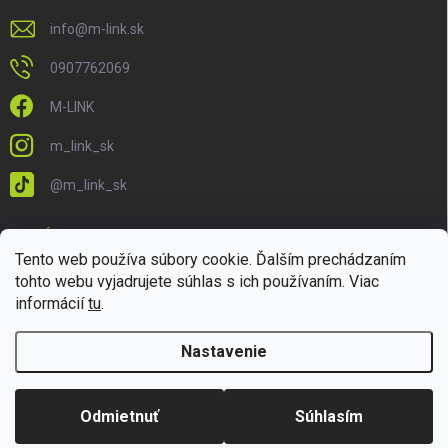
info
@
m-link.sk
0907762069
M-LINK
m_link_sk
@m_link_sk
PRIJÍMAME ONLINE PLATBY
Tento web používa súbory cookie. Ďalším prechádzaním
tohto webu vyjadrujete súhlas s ich používaním. Viac
informácií
tu
.
Nastavenie
Copyright 2026
M-LINK.sk
. Všetky práva vyhradené.
Upraviť nastavenie
cookies
Odmietnuť
Súhlasím
Vytvoril Shoptet