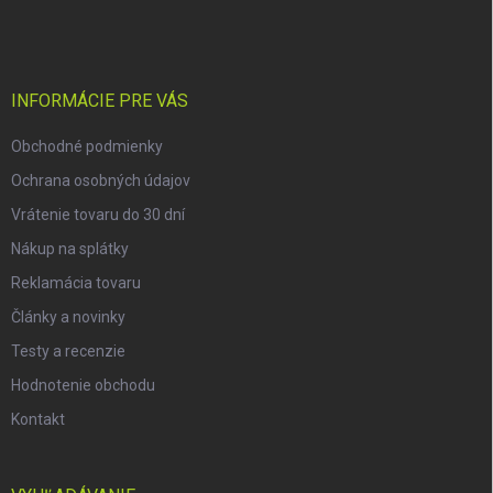
á
p
ä
t
i
INFORMÁCIE PRE VÁS
e
Obchodné podmienky
Ochrana osobných údajov
Vrátenie tovaru do 30 dní
Nákup na splátky
Reklamácia tovaru
Články a novinky
Testy a recenzie
Hodnotenie obchodu
Kontakt