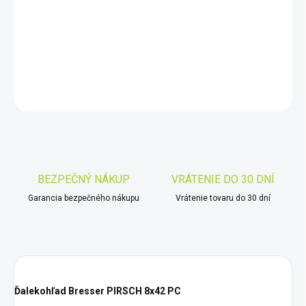
−
+
Pridať do košíka
DETAILNÉ INFORMÁCIE
OPÝTAŤ SA
STRÁŽIŤ
Uložiť
BEZPEČNÝ NÁKUP
VRÁTENIE DO 30 DNÍ
Garancia bezpečného nákupu
Vrátenie tovaru do 30 dní
Ďalekohľad Bresser PIRSCH 8x42 PC