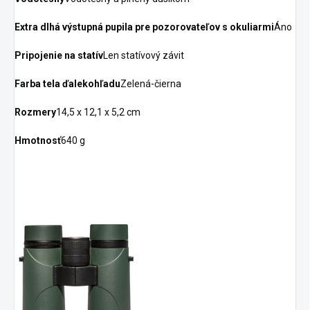
Extra dlhá výstupná pupila pre pozorovateľov s okuliarmi
Áno
Pripojenie na statív
Len statívový závit
Farba tela ďalekohľadu
Zelená-čierna
Rozmery
14,5 x 12,1 x 5,2 cm
Hmotnosť
640 g