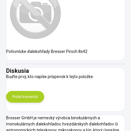
Poľovnícke ďalekohľady Bresser Pirsch 8x42
Diskusia
Buďte prvý, kto napíše príspevok k tejto položke.
Pridať komentár
Bresser GmbH je nemecký výrobca binokulárnych a
monokulárnych ďalekohľadov, hvezdárskych ďalekohľadov či
astronomických teleskopov, mikroskopov a lúp, ktorý úspešne