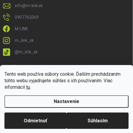
info
@
m-link.sk
0907762069
M-LINK
m_link_sk
@m_link_sk
PRIJÍMAME ONLINE PLATBY
Tento web používa súbory cookie. Ďalším prechádzaním
tohto webu vyjadrujete súhlas s ich používaním. Viac
informácií
tu
.
Nastavenie
Copyright 2026
M-LINK.sk
. Všetky práva vyhradené.
Upraviť nastavenie
cookies
Odmietnuť
Súhlasím
Vytvoril Shoptet