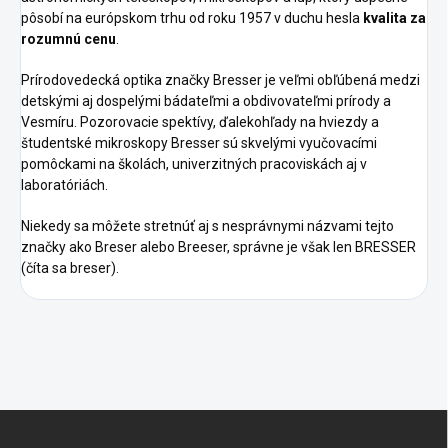
pôsobí na európskom trhu od roku 1957 v duchu hesla
kvalita za
rozumnú cenu
.
Prírodovedecká optika značky Bresser je veľmi obľúbená medzi
detskými aj dospelými bádateľmi a obdivovateľmi prírody a
Vesmíru. Pozorovacie spektívy, ďalekohľady na hviezdy a
študentské mikroskopy Bresser sú skvelými vyučovacími
pomôckami na školách, univerzitných pracoviskách aj v
laboratóriách.
Niekedy sa môžete stretnúť aj s nesprávnymi názvami tejto
značky ako Breser alebo Breeser, správne je však len BRESSER
(číta sa breser).
Z
á