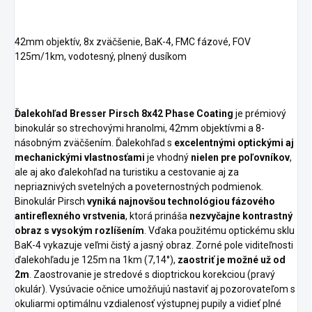
42mm objektív, 8x zväčšenie, BaK-4, FMC fázové, FOV
125m/1km, vodotesný, plnený dusíkom
Ďalekohľad Bresser Pirsch 8x42 Phase Coating
je prémiový
binokulár so strechovými hranolmi, 42mm objektívmi a 8-
násobným zväčšením. Ďalekohľad s
excelentnými optickými aj
mechanickými vlastnosťami
je vhodný
nielen pre poľovníkov
,
ale aj ako ďalekohľad na turistiku a cestovanie aj za
nepriaznivých svetelných a poveternostných podmienok.
Binokulár Pirsch
vyniká najnovšou technológiou fázového
antireflexného vrstvenia
, ktorá prináša
nezvyčajne kontrastný
obraz s vysokým rozlíšením
. Vďaka použitému optickému sklu
BaK-4 vykazuje veľmi čistý a jasný obraz. Zorné pole viditeľnosti
ďalekohľadu je 125m na 1km (7,14°),
zaostriť je možné už od
2m
. Zaostrovanie je stredové s dioptrickou korekciou (pravý
okulár). Vysúvacie očnice umožňujú nastaviť aj pozorovateľom s
okuliarmi optimálnu vzdialenosť výstupnej pupily a vidieť plné