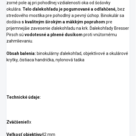
zorné pole aj pri pohodlnej vzdialenosti oka od šošovky
okulára.
Telo ďalekohľadu je pogumované a odľahčené,
bez
stredového mostíka pre pohodlný a pevný úchop. Binokulár sa
dodáva
s kvalitným širokým a mäkkým popruhom
pre
prijemnejšie zavesenie ďalekohľadu na krk. Ďalekohľady Bresser
Pirsch sú
vodotesné a plnené dusíkom
proti vnútornému
zahmlievaniu.
Obsah balenia:
binokulárny ďalekohľad, objektívové a okulárové
krytky, čistiaca handrička, nylonová taška
Technické údaje:
Zväčšenie
8x
Veľkosť objektívu
42 mm