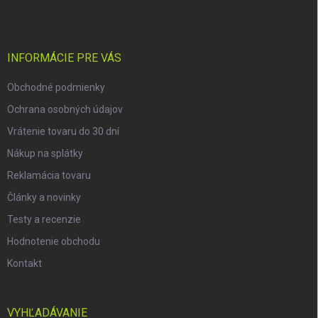
p
ä
t
i
INFORMÁCIE PRE VÁS
e
Obchodné podmienky
Ochrana osobných údajov
Vrátenie tovaru do 30 dní
Nákup na splátky
Reklamácia tovaru
Články a novinky
Testy a recenzie
Hodnotenie obchodu
Kontakt
VYHĽADÁVANIE