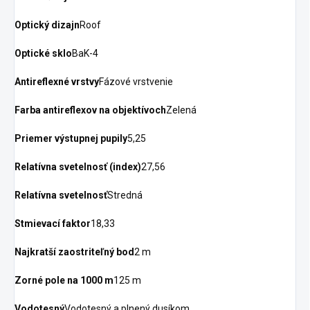
Optický dizajn
Roof
Optické sklo
BaK-4
Antireflexné vrstvy
Fázové vrstvenie
Farba antireflexov na objektívoch
Zelená
Priemer výstupnej pupily
5,25
Relatívna svetelnosť (index)
27,56
Relatívna svetelnosť
Stredná
Stmievací faktor
18,33
Najkratší zaostriteľný bod
2 m
Zorné pole na 1000 m
125 m
Vodotesný
Vodotesný a plnený dusíkom