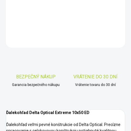
−
+
Pridať do košíka
DETAILNÉ INFORMÁCIE
OPÝTAŤ SA
STRÁŽIŤ
Uložiť
BEZPEČNÝ NÁKUP
VRÁTENIE DO 30 DNÍ
Garancia bezpečného nákupu
Vrátenie tovaru do 30 dní
Ďalekohľad Delta Optical Extreme 10x50 ED
Ďalekohľad veľmi pevné konštrukcie od Delta Optical. Precízne
spracovanie s celokovovou konštrukciu potiahnuté kvalitnou