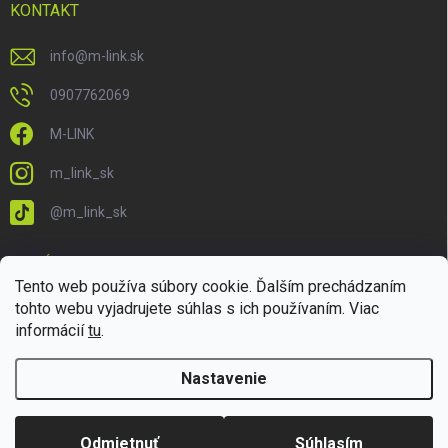
KONTAKT
info
@
m-link.sk
0907762069
M-LINK
m_link_sk
@m_link_sk
PRIJÍMAME ONLINE PLATBY
Tento web používa súbory cookie. Ďalším prechádzaním
tohto webu vyjadrujete súhlas s ich používaním. Viac
informácií
tu
.
Nastavenie
Copyright 2026
M-LINK.sk
. Všetky práva vyhradené.
Upraviť nastavenie
cookies
Odmietnuť
Súhlasím