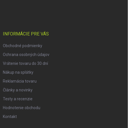
Z
á
p
ä
t
i
INFORMÁCIE PRE VÁS
e
Obchodné podmienky
Ochrana osobných údajov
Vrátenie tovaru do 30 dní
Nákup na splátky
Reklamácia tovaru
Články a novinky
Testy a recenzie
Hodnotenie obchodu
Kontakt