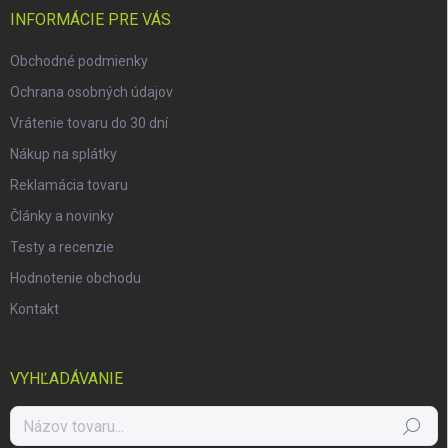
i
INFORMÁCIE PRE VÁS
e
Obchodné podmienky
Ochrana osobných údajov
Vrátenie tovaru do 30 dní
Nákup na splátky
Reklamácia tovaru
Články a novinky
Testy a recenzie
Hodnotenie obchodu
Kontakt
VYHĽADÁVANIE
Hľadať