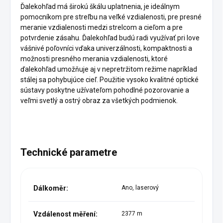
Ďalekohľad má širokú škálu uplatnenia, je ideálnym
pomocníkom pre streľbu na veľké vzdialenosti, pre presné
meranie vzdialenosti medzi strelcom a cieľom a pre
potvrdenie zásahu. Ďalekohľad budú radi využívať pri love
vášnivé poľovníci vďaka univerzálnosti, kompaktnosti a
možnosti presného merania vzdialenosti, ktoré
ďalekohľad umožňuje aj v nepretržitom režime napríklad
stálej sa pohybujúce cieľ. Použitie vysoko kvalitné optické
sústavy poskytne užívateľom pohodlné pozorovanie a
veľmi svetlý a ostrý obraz za všetkých podmienok.
Technické parametre
Dálkoměr:
Ano, laserový
Vzdálenost měření:
2377 m