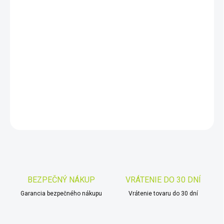
DORUČIŤ DO:
11.8.2026
−
+
Pridať do košíka
Delta-T 9x45.HD.RF
DETAILNÉ INFORMÁCIE
OPÝTAŤ SA
STRÁŽIŤ
Uložiť
BEZPEČNÝ NÁKUP
VRÁTENIE DO 30 DNÍ
Garancia bezpečného nákupu
Vrátenie tovaru do 30 dní