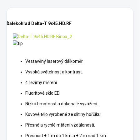
Ďalekohľad Delta-T 9x45.HD.RF
Vestavěný laserový dálkoměr.
Vysoká světelnost a kontrast.
4 režimy měření.
Fluoritové sklo ED.
Nízká hmotnost a dokonalé vyvážení.
Kovové tělo vyrobené ze slitiny hořčíku.
Přesné a rychlé měření vzdálenosti.
Přesnost ± 1 m do 1 km a ± 2 m nad 1 km.