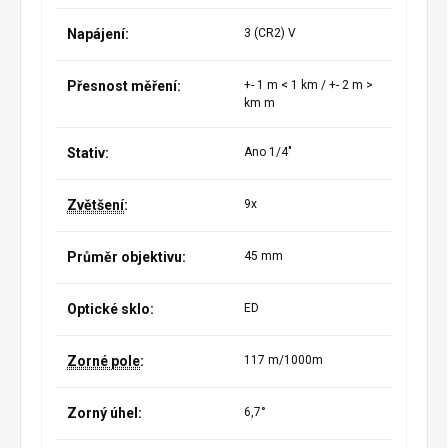
Napájení:
3 (CR2) V
Přesnost měření:
+- 1 m < 1 km / +- 2 m >
km m
Stativ:
Ano 1/4"
Zvětšení
:
9x
Průměr objektivu:
45 mm
Optické sklo:
ED
Zorné pole
:
117 m/1000m
Zorný úhel:
6,7°