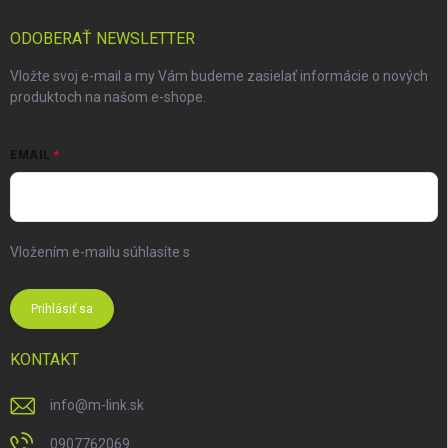
ODOBERAŤ NEWSLETTER
Vložte svoj e-mail a my Vám budeme zasielať informácie o nových
produktoch na našom e-shope.
EMAIL
Vložením e-mailu súhlasíte s
podmienkami ochrany osobných
údajov
Prihlásiť sa
KONTAKT
info
@
m-link.sk
0907762069