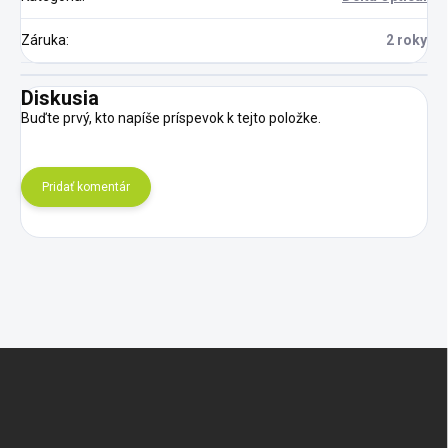
Záruka
:
2 roky
Diskusia
Buďte prvý, kto napíše príspevok k tejto položke.
Pridať komentár
Z
á
p
ä
t