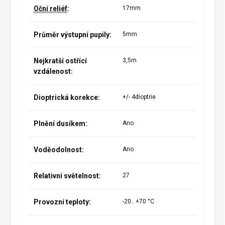
Oční reliéf
:
17mm
Průměr výstupní pupily:
5mm
Nejkratší ostřící
3,5m
vzdálenost:
Dioptrická korekce:
+/- 4dioptrie
Plnění dusíkem:
Ano
Voděodolnost:
Ano
Relativní světelnost:
27
Provozní teploty:
-20.. +70 °C