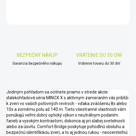
DETAILNÉ INFORMÁCIE
OPÝTAŤ SA
STRÁŽIŤ
Uložiť
BEZPEČNÝ NÁKUP
VRÁTENIE DO 30 DNÍ
Garancia bezpečného nákupu
Vrátenie tovaru do 30 dní
Jediným pohľadom sa ocitnete priamo v strede akcie:
ďalekohľadová séria MINOX X s aktívnym zameraním vás priblíži
k zveri vo vašich poľovných revíroch - vďaka zväčšeniu 8x alebo
10x a zornému polu až 140 m. Tieto všestranné vlastnosti vám
ponúkajú veľmi dobrý optický výkon s neutrálnym podaním
farieb a vysokým kontrastom, dokonca aj pri slabej svetelnosti
alebo za úsvitu. Comfort Bridge poskytuje pohodlnú obsluhu a
bezpečnú identifikáciu zveri, a to aj jednou rukou - neoceniteľnú