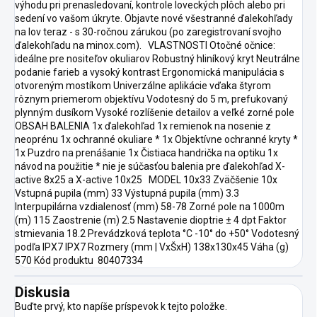
výhodu pri prenasledovaní, kontrole loveckých plôch alebo pri
sedení vo vašom úkryte. Objavte nové všestranné ďalekohľady
na lov teraz - s 30-ročnou zárukou (po zaregistrovaní svojho
ďalekohľadu na minox.com). VLASTNOSTI Otočné očnice:
ideálne pre nositeľov okuliarov Robustný hliníkový kryt Neutrálne
podanie farieb a vysoký kontrast Ergonomická manipulácia s
otvoreným mostíkom Univerzálne aplikácie vďaka štyrom
rôznym priemerom objektívu Vodotesný do 5 m, prefukovaný
plynným dusíkom Vysoké rozlíšenie detailov a veľké zorné pole
OBSAH BALENIA 1x ďalekohľad 1x remienok na nosenie z
neoprénu 1x ochranné okuliare * 1x Objektívne ochranné kryty *
1x Puzdro na prenášanie 1x Čistiaca handrička na optiku 1x
návod na použitie * nie je súčasťou balenia pre ďalekohľad X-
active 8x25 a X-active 10x25 MODEL 10x33 Zväčšenie 10x
Vstupná pupila (mm) 33 Výstupná pupila (mm) 3.3
Interpupilárna vzdialenosť (mm) 58-78 Zorné pole na 1000m
(m) 115 Zaostrenie (m) 2.5 Nastavenie dioptrie ± 4 dpt Faktor
stmievania 18.2 Prevádzková teplota °C -10° do +50° Vodotesný
podľa IPX7 IPX7 Rozmery (mm | VxŠxH) 138x130x45 Váha (g)
570 Kód produktu 80407334
Diskusia
Buďte prvý, kto napíše príspevok k tejto položke.