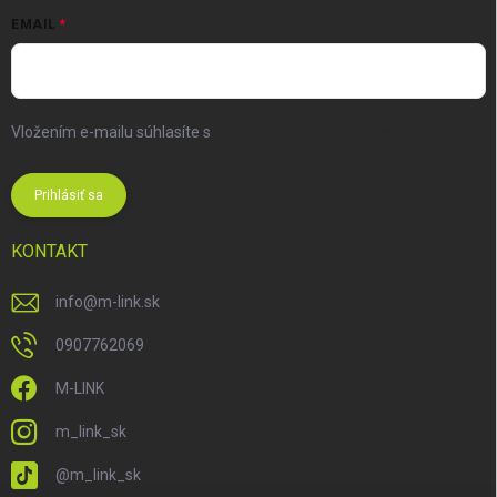
EMAIL
Vložením e-mailu súhlasíte s
podmienkami ochrany osobných
údajov
Prihlásiť sa
KONTAKT
info
@
m-link.sk
0907762069
M-LINK
m_link_sk
@m_link_sk