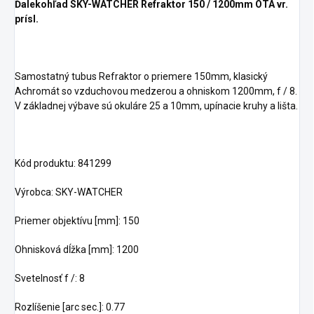
Ďalekohľad SKY-WATCHER Refraktor 150 / 1200mm OTA vr.
prísl.
Samostatný tubus Refraktor o priemere 150mm, klasický
Achromát so vzduchovou medzerou a ohniskom 1200mm, f / 8.
V základnej výbave sú okuláre 25 a 10mm, upínacie kruhy a lišta.
Kód produktu: 841299
Výrobca: SKY-WATCHER
Priemer objektívu [mm]: 150
Ohnisková dĺžka [mm]: 1200
Svetelnosť f /: 8
Rozlíšenie [arc sec.]: 0.77