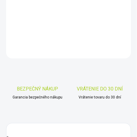
cena:
−
+
Pridať do košíka
DETAILNÉ INFORMÁCIE
OPÝTAŤ SA
STRÁŽIŤ
Uložiť
BEZPEČNÝ NÁKUP
VRÁTENIE DO 30 DNÍ
Garancia bezpečného nákupu
Vrátenie tovaru do 30 dní