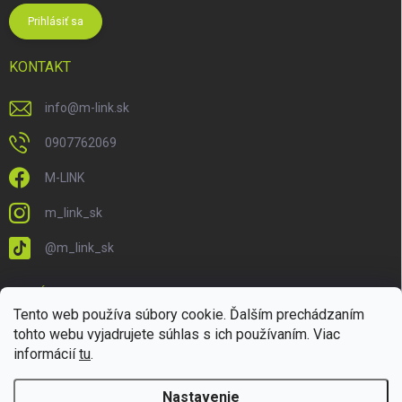
Prihlásiť sa
KONTAKT
info
@
m-link.sk
0907762069
M-LINK
m_link_sk
@m_link_sk
PRIJÍMAME ONLINE PLATBY
Tento web používa súbory cookie. Ďalším prechádzaním
tohto webu vyjadrujete súhlas s ich používaním. Viac
informácií
tu
.
Nastavenie