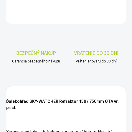
DETAILNÉ INFORMÁCIE
OPÝTAŤ SA
STRÁŽIŤ
Uložiť
BEZPEČNÝ NÁKUP
VRÁTENIE DO 30 DNÍ
Garancia bezpečného nákupu
Vrátenie tovaru do 30 dní
Ďalekohľad SKY-WATCHER Refraktor 150 / 750mm OTA vr.
prísl.
Samostatný tubus Refraktor o priemere 150mm, klasický