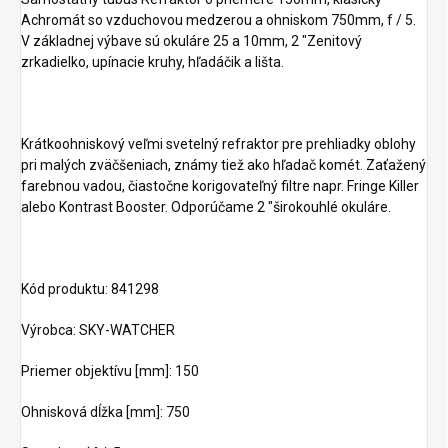
Achromát so vzduchovou medzerou a ohniskom 750mm, f / 5.
V základnej výbave sú okuláre 25 a 10mm, 2 "Zenitový
zrkadielko, upínacie kruhy, hľadáčik a lišta.
Krátkoohniskový veľmi svetelný refraktor pre prehliadky oblohy
pri malých zväčšeniach, známy tiež ako hľadač komét. Zaťažený
farebnou vadou, čiastočne korigovateľný filtre napr. Fringe Killer
alebo Kontrast Booster. Odporúčame 2 "širokouhlé okuláre.
Kód produktu: 841298
Výrobca: SKY-WATCHER
Priemer objektívu [mm]: 150
Ohnisková dĺžka [mm]: 750