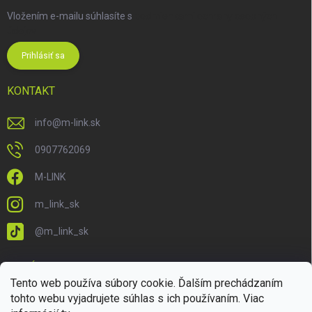
Vložením e-mailu súhlasíte s
podmienkami ochrany osobných
údajov
Prihlásiť sa
KONTAKT
info
@
m-link.sk
0907762069
M-LINK
m_link_sk
@m_link_sk
PRIJÍMAME ONLINE PLATBY
Tento web používa súbory cookie. Ďalším prechádzaním
tohto webu vyjadrujete súhlas s ich používaním. Viac