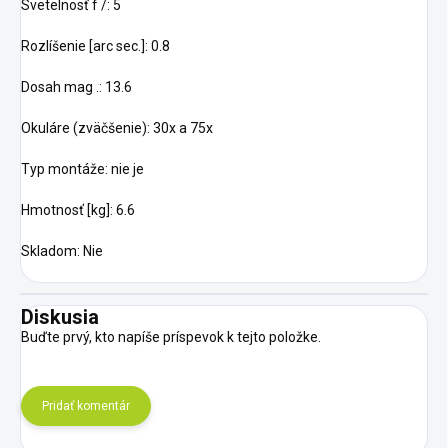
Svetelnosť f /: 5
Rozlíšenie [arc sec.]: 0.8
Dosah mag .: 13.6
Okuláre (zväčšenie): 30x a 75x
Typ montáže: nie je
Hmotnosť [kg]: 6.6
Skladom: Nie
Diskusia
Buďte prvý, kto napíše príspevok k tejto položke.
Pridať komentár