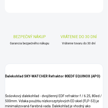
OPÝTAŤ SA
STRÁŽIŤ
Uložiť
BEZPEČNÝ NÁKUP
VRÁTENIE DO 30 DNÍ
Garancia bezpečného nákupu
Vrátenie tovaru do 30 dní
Ďalekohľad SKY-WATCHER Refraktor 80EDF EQUINOX (APO)
Šošovkový ďalekohľad - dvojčlenný EDF refraktor f / 6.25, 80ed /
500mm. Vďaka použitiu nízkorozptylových ED skiel (FLP-53) je
minimalizovaná farebná vada. Ďalekohľad je vhodný ako