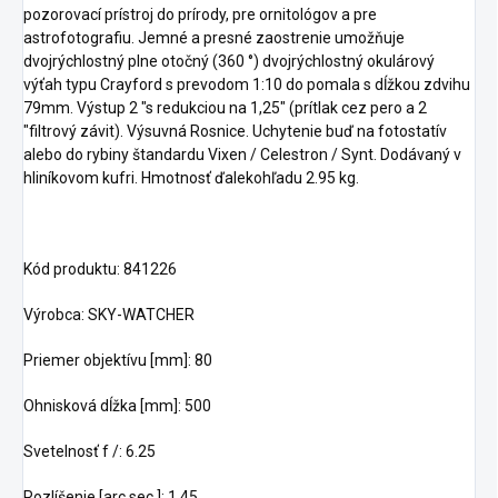
pozorovací prístroj do prírody, pre ornitológov a pre
astrofotografiu. Jemné a presné zaostrenie umožňuje
dvojrýchlostný plne otočný (360 °) dvojrýchlostný okulárový
výťah typu Crayford s prevodom 1:10 do pomala s dĺžkou zdvihu
79mm. Výstup 2 "s redukciou na 1,25" (prítlak cez pero a 2
"filtrový závit). Výsuvná Rosnice. Uchytenie buď na fotostatív
alebo do rybiny štandardu Vixen / Celestron / Synt. Dodávaný v
hliníkovom kufri. Hmotnosť ďalekohľadu 2.95 kg.
Kód produktu: 841226
Výrobca: SKY-WATCHER
Priemer objektívu [mm]: 80
Ohnisková dĺžka [mm]: 500
Svetelnosť f /: 6.25
Rozlíšenie [arc sec.]: 1.45