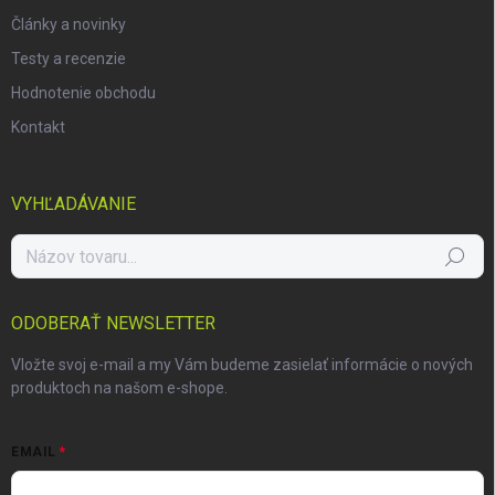
Články a novinky
Testy a recenzie
Hodnotenie obchodu
Kontakt
VYHĽADÁVANIE
Hľadať
ODOBERAŤ NEWSLETTER
Vložte svoj e-mail a my Vám budeme zasielať informácie o nových
produktoch na našom e-shope.
EMAIL