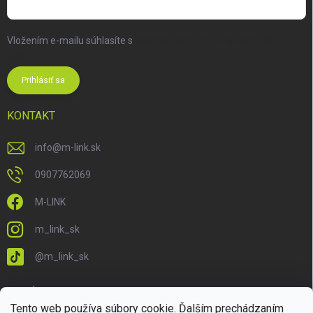
Vložením e-mailu súhlasíte s
podmienkami ochrany osobných
údajov
Prihlásiť sa
KONTAKT
info
@
m-link.sk
0907762069
M-LINK
m_link_sk
@m_link_sk
PRIJÍMAME ONLINE PLATBY
Tento web používa súbory cookie. Ďalším prechádzaním