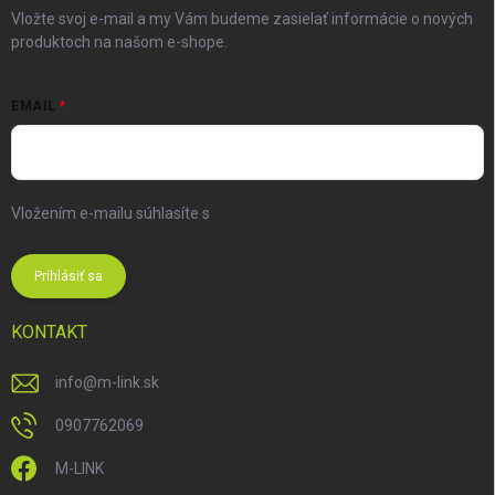
Vložte svoj e-mail a my Vám budeme zasielať informácie o nových
produktoch na našom e-shope.
EMAIL
Vložením e-mailu súhlasíte s
podmienkami ochrany osobných
údajov
Prihlásiť sa
KONTAKT
info
@
m-link.sk
0907762069
M-LINK