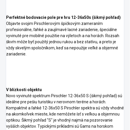
Perfektné bodovacie pole pre hru 12-36x50s (šikmý pohľad)
Objavte svojim Pirschlerovým špičkovým zameraním
profesionálne, ľahké a zaujímavé lacné zariadenie, špeciálne
vyvinuté pre mobilné použitie na výletoch a na horách. Rozsah
škvŕn môže byť použitý jednou rukou a bez statívu, a preto je
vždy skvelým spoločníkom, keď sa nepoužije veľké a objemné
zariadenie.
V blízkosti objektu
Novo vyvinuté spektrum Pirschler 12-36x50 S (šikmý pohľad) sú
ideálne pre pešiu turistiku v nerovnom teréne a horách.
Kompaktné a ľahké 12-36x50 S Pirschler spektra sú vždy vhodné
na akomkoľvek mieste, kde nemôžete ísť s veľkou a objemnou
optikou. Šikmý pohľad "S" je vhodný najmä na pozorovanie
vyšších objektov. Typickými príkladmi sú Gams na horskom