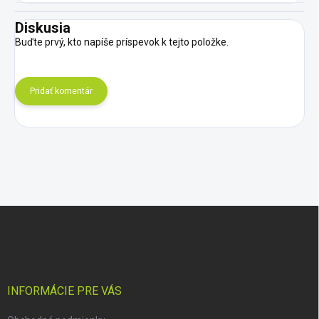
Diskusia
Buďte prvý, kto napíše príspevok k tejto položke.
Pridať komentár
Z
á
p
ä
t
i
INFORMÁCIE PRE VÁS
e