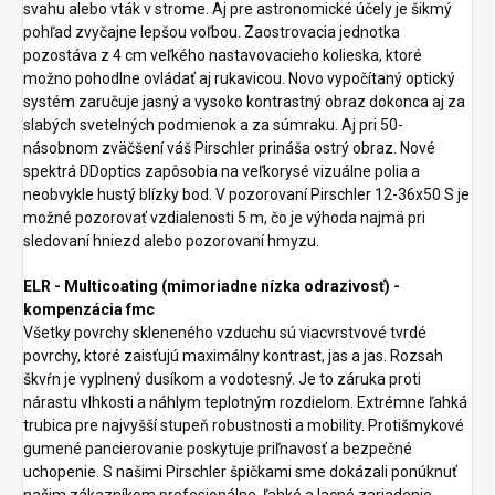
svahu alebo vták v strome. Aj pre astronomické účely je šikmý
pohľad zvyčajne lepšou voľbou. Zaostrovacia jednotka
pozostáva z 4 cm veľkého nastavovacieho kolieska, ktoré
možno pohodlne ovládať aj rukavicou. Novo vypočítaný optický
systém zaručuje jasný a vysoko kontrastný obraz dokonca aj za
slabých svetelných podmienok a za súmraku. Aj pri 50-
násobnom zväčšení váš Pirschler prináša ostrý obraz. Nové
spektrá DDoptics zapôsobia na veľkorysé vizuálne polia a
neobvykle hustý blízky bod. V pozorovaní Pirschler 12-36x50 S je
možné pozorovať vzdialenosti 5 m, čo je výhoda najmä pri
sledovaní hniezd alebo pozorovaní hmyzu.
ELR - Multicoating (mimoriadne nízka odrazivosť) -
kompenzácia fmc
Všetky povrchy skleneného vzduchu sú viacvrstvové tvrdé
povrchy, ktoré zaisťujú maximálny kontrast, jas a jas. Rozsah
škvŕn je vyplnený dusíkom a vodotesný. Je to záruka proti
nárastu vlhkosti a náhlym teplotným rozdielom. Extrémne ľahká
trubica pre najvyšší stupeň robustnosti a mobility. Protišmykové
gumené pancierovanie poskytuje priľnavosť a bezpečné
uchopenie. S našimi Pirschler špičkami sme dokázali ponúknuť