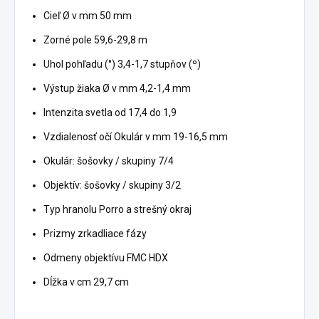
Cieľ Ø v mm 50 mm
Zorné pole 59,6-29,8 m
Uhol pohľadu (°) 3,4-1,7 stupňov (º)
Výstup žiaka Ø v mm 4,2-1,4 mm
Intenzita svetla od 17,4 do 1,9
Vzdialenosť očí Okulár v mm 19-16,5 mm
Okulár: šošovky / skupiny 7/4
Objektív: šošovky / skupiny 3/2
Typ hranolu Porro a strešný okraj
Prizmy zrkadliace fázy
Odmeny objektívu FMC HDX
Dĺžka v cm 29,7 cm