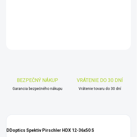
−
+
Pridať do košíka
DETAILNÉ INFORMÁCIE
OPÝTAŤ SA
STRÁŽIŤ
Uložiť
BEZPEČNÝ NÁKUP
VRÁTENIE DO 30 DNÍ
Garancia bezpečného nákupu
Vrátenie tovaru do 30 dní
DDoptics Spektiv Pirschler HDX 12-36x50 S