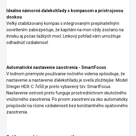
Ideálne námorné ďalekohľady s kompasom a prístrojovou
doskou
Veľký stabilizovaný kompas s integrovaným prepínateľným
osvetlením zabezpečuje, že kapitáni na mori vždy zostanú na
ihrisku aj počas ťažkých morí. Linkový pohľad vám umožňuje
odhadnúť vzdialenosť.
Automatické nastavenie zaostrenia - SmartFocus
V lodnom priemysle používanie nočného videnia spôsobuje, že
nastavenie a nastavenie ďalekohľadu je oveľa zložitejšie. Model
Steiger HDX-C 7x50 je preto vybavený tzv. SmartFocus.
Nastavenie ostrosti preto funguje prostredníctvom skutočného
vnútorného zaostrenia. Po prvom zaostrení sa oko automaticky
prispôsobí na rôzne vzdialenosti bez konštantného opätovného
zaostrenia.