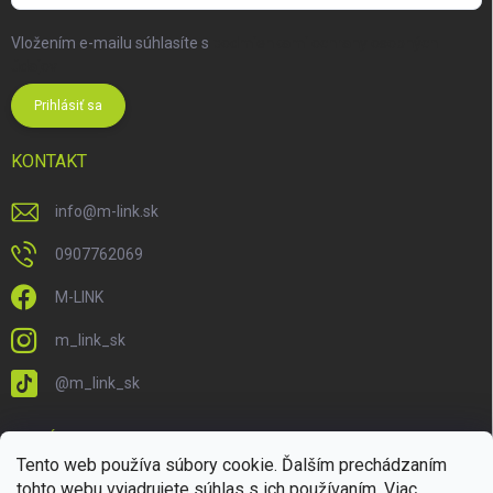
Vložením e-mailu súhlasíte s
podmienkami ochrany osobných
údajov
Prihlásiť sa
KONTAKT
info
@
m-link.sk
0907762069
M-LINK
m_link_sk
@m_link_sk
PRIJÍMAME ONLINE PLATBY
Tento web používa súbory cookie. Ďalším prechádzaním
tohto webu vyjadrujete súhlas s ich používaním. Viac