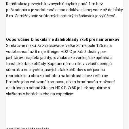
Konštrukcia pevných kovových úchytiek padá 1 m bez
poškodenia a je vodotesná alebo odoláva slanej vode až do hĺbky
8 m. Zamlžovanie vnútorných optických šošoviek je vylúčené.
Odporúčané binokulárne ďalekohlady 7x50 pre námorníkov
S relatívne nízku 7x zväčšovacie veľké zorné pole 126 m, a
vodotesnosť až 8 m je Steiger HDX C je 7x50 ideálny pre
jachtárov, majiteľa jachty, rovnako ako vonkajšia kapitána a
turistické ďalekohľady. Kapitáni námorníkov zvlášť oceňujú
súmrak a noc týchto jasných ďalekohľadov s ich jasnou
reprodukciou obrazu bohatou na kontrast a bez reflexov.
Pretože jeho vstavané kompasu, nízka hmotnosť a možnosť
odstránenia odhad Steiger HDX C 7x50 je tiež populárne s
vložkami v horách alebo na expedície.