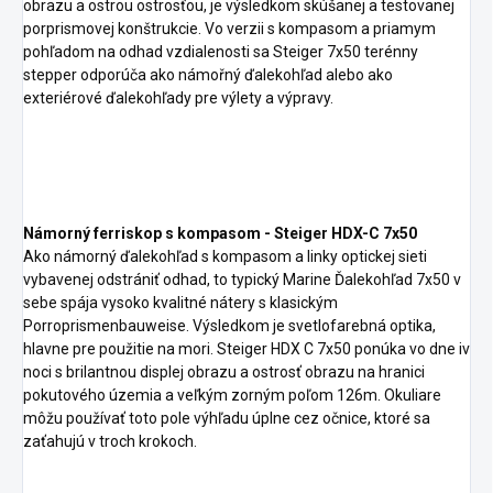
obrazu a ostrou ostrosťou, je výsledkom skúšanej a testovanej
porprismovej konštrukcie. Vo verzii s kompasom a priamym
pohľadom na odhad vzdialenosti sa Steiger 7x50 terénny
stepper odporúča ako námořný ďalekohľad alebo ako
exteriérové ďalekohľady pre výlety a výpravy.
Námorný ferriskop s kompasom - Steiger HDX-C 7x50
Ako námorný ďalekohľad s kompasom a linky optickej sieti
vybavenej odstrániť odhad, to typický Marine Ďalekohľad 7x50 v
sebe spája vysoko kvalitné nátery s klasickým
Porroprismenbauweise. Výsledkom je svetlofarebná optika,
hlavne pre použitie na mori. Steiger HDX C 7x50 ponúka vo dne iv
noci s brilantnou displej obrazu a ostrosť obrazu na hranici
pokutového územia a veľkým zorným poľom 126m. Okuliare
môžu používať toto pole výhľadu úplne cez očnice, ktoré sa
zaťahujú v troch krokoch.