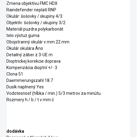
Zmena objektívu FMC HDX
Raindefender neplatí RNP
Okulár: šošovky / skupiny 4/3
Objektív: šošovky / skupiny 3/2
Materiál puzdra polykarbonát
telo výstuž guma
Obojstranný okulár v mm 22 mm
Okulár okulára Áno
Detailný záber z 3-UE m
Dioptrickej korekcie doprava
Kompenzácia dioptrií +/- 3
Clona 51
Daemmerungszahl 18.7
Dusík naplnený Yes
Vodotesnosť (hĺbka / min.) 5/3 metrov za minútu.
Rozmery h / b / t v mm č
dodávka