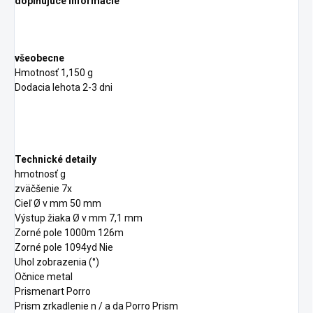
doplňujúce informácie
všeobecne
Hmotnosť 1,150 g
Dodacia lehota 2-3 dni
Technické detaily
hmotnosť g
zväčšenie 7x
Cieľ Ø v mm 50 mm
Výstup žiaka Ø v mm 7,1 mm
Zorné pole 1000m 126m
Zorné pole 1094yd Nie
Uhol zobrazenia (°)
Očnice metal
Prismenart Porro
Prism zrkadlenie n / a da Porro Prism