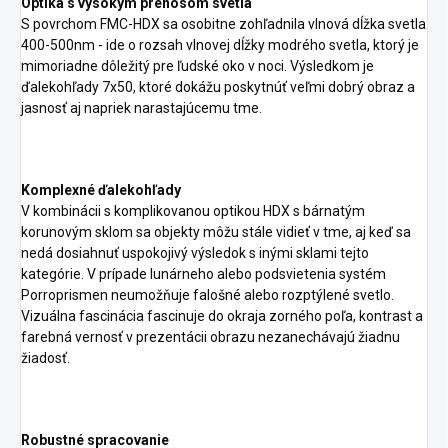
Optika s vysokým prenosom svetla
S povrchom FMC-HDX sa osobitne zohľadnila vlnová dĺžka svetla
400-500nm - ide o rozsah vlnovej dĺžky modrého svetla, ktorý je
mimoriadne dôležitý pre ľudské oko v noci. Výsledkom je
ďalekohľady 7x50, ktoré dokážu poskytnúť veľmi dobrý obraz a
jasnosť aj napriek narastajúcemu tme.
Komplexné ďalekohľady
V kombinácii s komplikovanou optikou HDX s bárnatým
korunovým sklom sa objekty môžu stále vidieť v tme, aj keď sa
nedá dosiahnuť uspokojivý výsledok s inými sklami tejto
kategórie. V prípade lunárneho alebo podsvietenia systém
Porroprismen neumožňuje falošné alebo rozptýlené svetlo.
Vizuálna fascinácia fascinuje do okraja zorného poľa, kontrast a
farebná vernosť v prezentácii obrazu nezanechávajú žiadnu
žiadosť.
Robustné spracovanie