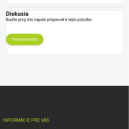
Diskusia
Buďte prvý, kto napíše príspevok k tejto položke.
Pridať komentár
Z
á
p
ä
t
i
INFORMÁCIE PRE VÁS
e