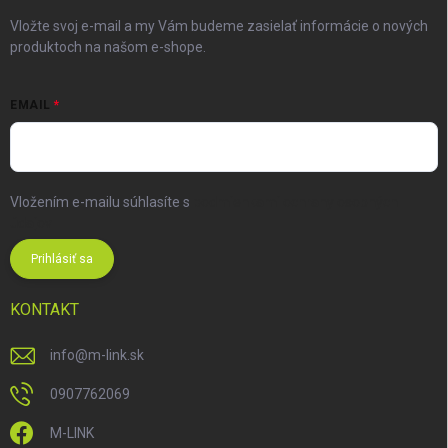
Vložte svoj e-mail a my Vám budeme zasielať informácie o nových
produktoch na našom e-shope.
EMAIL
Vložením e-mailu súhlasíte s
podmienkami ochrany osobných
údajov
Prihlásiť sa
KONTAKT
info
@
m-link.sk
0907762069
M-LINK