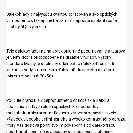
Ďalekohľady s najvyššou kvalitou spracovania ako optických
komponentov, tak aj mechanizmov, naprostá spoľahlivosť a
osobitý štýlový dizajn.
Telo ďalekohľadu má na dotyk príjemné pogumovanie a tvarovo
je veľmi dobre prispôsobené na držanie v rukách. Vysoký
štandard kvality je doplnený odolnosťou ďalekohľadu proti
vniknutiu vody a naplnením ďalekohľadu suchým dusíkom
(okrem modelu 8-20x50).
Použitie hranolu z vícepropustného optické skla Bak4, a
opatrenia všetkých plôch optických komponentov
multistrukturálními antireflexnými vrstvami prinieslo skvelý
výsledok v podobe veľmi jasného a vysoko kontrastného obrazu,
ktorý Vás doslova pohltí svojím pôvabom a od ďalekohľadu
neodtrhnete oči. Točne a posuny gumené očnice uľahčujú