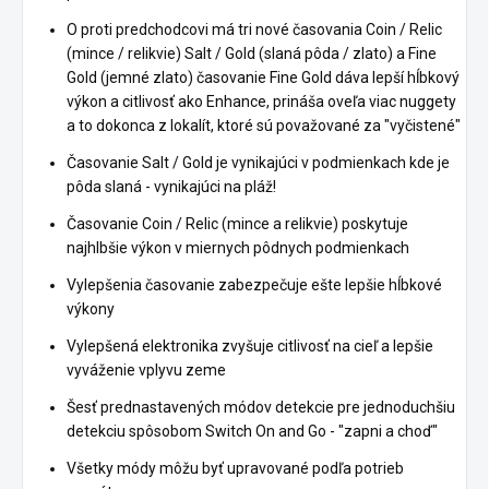
O proti predchodcovi má tri nové časovania Coin / Relic
(mince / relikvie) Salt / Gold (slaná pôda / zlato) a Fine
Gold (jemné zlato) časovanie Fine Gold dáva lepší hĺbkový
výkon a citlivosť ako Enhance, prináša oveľa viac nuggety
a to dokonca z lokalít, ktoré sú považované za "vyčistené"
Časovanie Salt / Gold je vynikajúci v podmienkach kde je
pôda slaná - vynikajúci na pláž!
Časovanie Coin / Relic (mince a relikvie) poskytuje
najhlbšie výkon v miernych pôdnych podmienkach
Vylepšenia časovanie zabezpečuje ešte lepšie hĺbkové
výkony
Vylepšená elektronika zvyšuje citlivosť na cieľ a lepšie
vyváženie vplyvu zeme
Šesť prednastavených módov detekcie pre jednoduchšiu
detekciu spôsobom Switch On and Go - "zapni a choď"
Všetky módy môžu byť upravované podľa potrieb