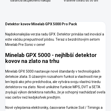
Garancia bezpečného nákupu
Vrátenie tovaru do 30 dní
Detektor kovov Minelab GPX 5000 Pro Pack
Najdokonalejšia verzia radu GPX. Detektor prináša rad inovácií a
ešte väčšiu priepustnosť pôdou. Teraz s bezdrôtovým setom
Minelab Pre Sonic v cene!
Minelab GPX 5000 - nejhlbší detektor
kovov na zlato na trhu
Minelab GPX 5000 nastavuje nové štandardy v technológiách
detekcie zlata. S úžasným rozsahom funkcií a vlastností nie je
len lepši ako jeho predchodca, ale vytvára svoju vlastnú triedu
detektorov na zlato. Nové unikátne funkcie MPS, DVT a SETA
zvyšujú výkon detektora natoľko, že je schopný nachádzať oveľa
viac cieľov než kedykoľvek predtým.
Nové vylepšenia elektroniky, časovanie funkcie Soil / Timings a