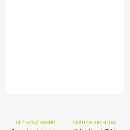
DORUČIŤ DO:
11.8.2026
−
+
Pridať do košíka
Detektor kovov Minelab GPX 5000 Pro Pack najdokonalejšia
verzia radu GPX. Detektor prináša rad inovácií a ešte väčšiu
priepustnosť pôdou. Teraz s bezdrôtovým setom Minelab Pre
Sonic v cene!
DETAILNÉ INFORMÁCIE
OPÝTAŤ SA
STRÁŽIŤ
Uložiť
BEZPEČNÝ NÁKUP
VRÁTENIE DO 30 DNÍ