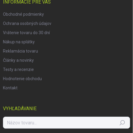
i
INFORMÁCIE PRE VÁS
e
Obchodné podmienky
Ochrana osobných údajov
Vrátenie tovaru do 30 dní
Nákup na splátky
Reklamácia tovaru
Články a novinky
Testy a recenzie
Hodnotenie obchodu
Kontakt
VYHĽADÁVANIE
Hľadať