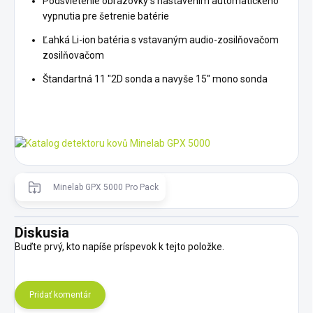
Podsvietenie obrazovky s nastavením automatického
vypnutia pre šetrenie batérie
Ľahká Li-ion batéria s vstavaným audio-zosilňovačom
zosilňovačom
Štandartná 11 "2D sonda a navyše 15" mono sonda
Minelab GPX 5000 Pro Pack
Diskusia
Buďte prvý, kto napíše príspevok k tejto položke.
Pridať komentár