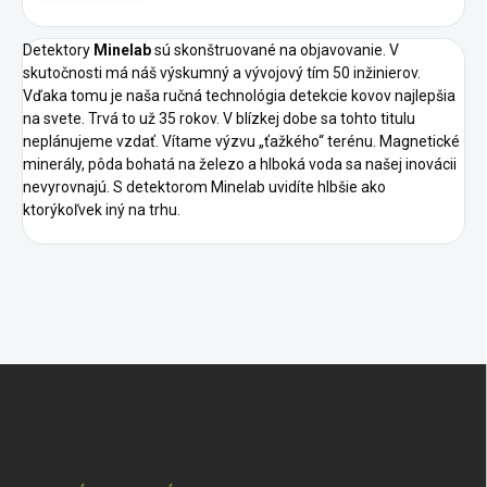
Detektory
Minelab
sú skonštruované na objavovanie. V
skutočnosti má náš výskumný a vývojový tím 50 inžinierov.
Vďaka tomu je naša ručná technológia detekcie kovov najlepšia
na svete. Trvá to už 35 rokov. V blízkej dobe sa tohto titulu
neplánujeme vzdať. Vítame výzvu „ťažkého“ terénu. Magnetické
minerály, pôda bohatá na železo a hlboká voda sa našej inovácii
nevyrovnajú. S detektorom Minelab uvidíte hlbšie ako
ktorýkoľvek iný na trhu.
Z
á
p
ä
t