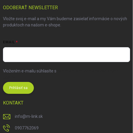
ODOBERAŤ NEWSLETTER
Vložte svoj e-mail a my Vám budeme zasielať informácie o nových
produktoch na našom e-shope.
EMAIL
Vložením e-mailu súhlasíte s
podmienkami ochrany osobných
údajov
Prihlásiť sa
KONTAKT
info
@
m-link.sk
0907762069