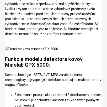
vyhľadávanie relikvií a šperkov, ktorí má najväčšie nároky na
kvalitu a výkon detektora a chce vyhľadávať predmety oveľa
hlbšie než ktokoľvek pred ním. Jednoduchý pre začiatočníka i
profesionála - prostredníctvom šiestich prednastavených
vyhľadávacích módov stačí detektor zapnúť a začať hľadať. Ak
hľadáte zlato, potrebujete to najlepšie. Ak hľadáte ten najlepší
detektor, nemusíte sa už pozerať po žiadnom inom!
Funkcia modelu detektora kovov
Minelab GPX 5000:
Nové technológie - SETA, DVT, MPS zaručí, že tento
technologicky najvyspelejšie detektor bude aj na malé predmety
reagovať lepšie
8 časovanie pracuje akoby ste mali 8 detektorov v jednom,
čo umožňuje nachádzať viac nálezov v rôznych pôdnych
podmienkach