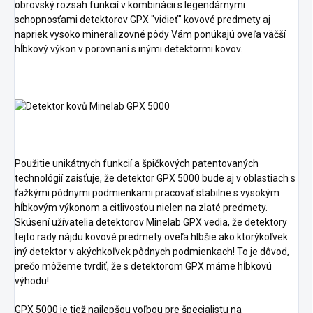
obrovský rozsah funkcií v kombinácii s legendárnymi
schopnosťami detektorov GPX "vidieť" kovové predmety aj
napriek vysoko mineralizovné pôdy Vám ponúkajú oveľa väčší
hĺbkový výkon v porovnaní s inými detektormi kovov.
Použitie unikátnych funkcií a špičkových patentovaných
technológií zaisťuje, že detektor GPX 5000 bude aj v oblastiach s
ťažkými pôdnymi podmienkami pracovať stabilne s vysokým
hĺbkovým výkonom a citlivosťou nielen na zlaté predmety.
Skúsení užívatelia detektorov Minelab GPX vedia, že detektory
tejto rady nájdu kovové predmety oveľa hlbšie ako ktorýkoľvek
iný detektor v akýchkoľvek pôdnych podmienkach! To je dôvod,
prečo môžeme tvrdiť, že s detektorom GPX máme hĺbkovú
výhodu!
GPX 5000 je tiež najlepšou voľbou pre špecialistu na