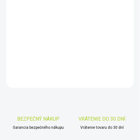
DORUČIŤ DO:
10.8.2026
−
+
Pridať do košíka
Detektor plynu WÖHLER GS 300 - zobrazenie koncentrácie plynu
(pre zemný plyn a LPG, voliteľne druhy plynu)
DETAILNÉ INFORMÁCIE
OPÝTAŤ SA
STRÁŽIŤ
Uložiť
BEZPEČNÝ NÁKUP
VRÁTENIE DO 30 DNÍ
Garancia bezpečného nákupu
Vrátenie tovaru do 30 dní