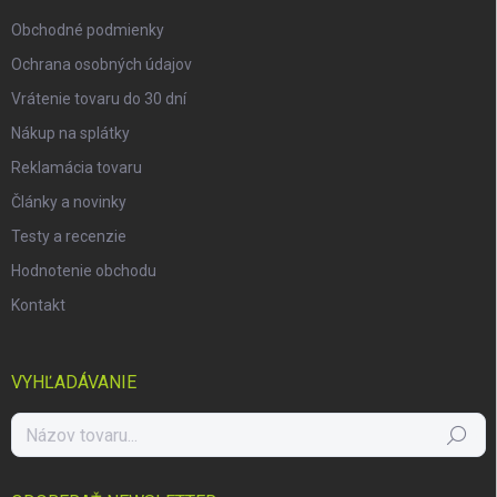
e
Obchodné podmienky
Ochrana osobných údajov
Vrátenie tovaru do 30 dní
Nákup na splátky
Reklamácia tovaru
Články a novinky
Testy a recenzie
Hodnotenie obchodu
Kontakt
VYHĽADÁVANIE
Hľadať