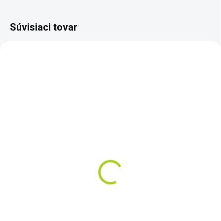
Súvisiaci tovar
TIP
SKLADOM
RIDGID micro CD-100
Detektor horľavých
plynov
€125
Do košíka
Detektor horľavých plynov