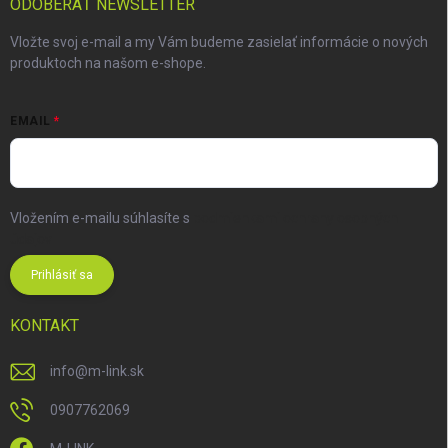
ODOBERAŤ NEWSLETTER
Vložte svoj e-mail a my Vám budeme zasielať informácie o nových
produktoch na našom e-shope.
EMAIL
Vložením e-mailu súhlasíte s
podmienkami ochrany osobných
údajov
Prihlásiť sa
KONTAKT
info
@
m-link.sk
0907762069