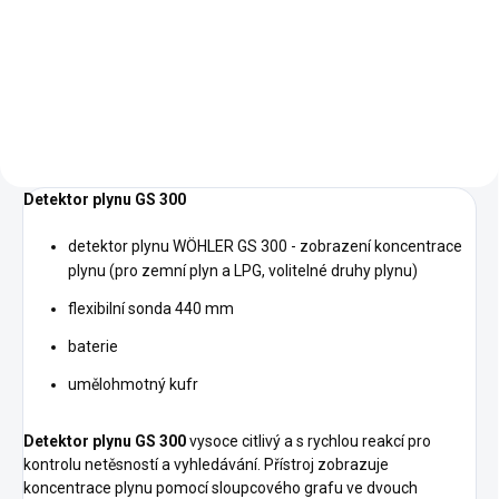
RIDGID micro CD-100 ®
poskytuje jednoduchý a rýchly
odpočet pre zistenie prítomnosti
horľavých plynov.
Detektor plynu GS 300
detektor plynu WÖHLER GS 300 - zobrazení koncentrace
plynu (pro zemní plyn a LPG, volitelné druhy plynu)
flexibilní sonda 440 mm
baterie
umělohmotný kufr
Detektor plynu GS 300
vysoce citlivý a s rychlou reakcí pro
kontrolu netěsností a vyhledávání. Přístroj zobrazuje
koncentrace plynu pomocí sloupcového grafu ve dvouch