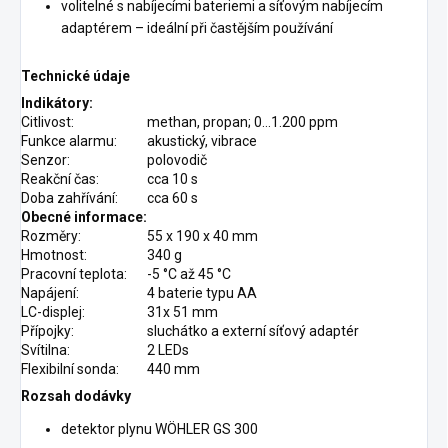
volitelné s nabíjecími bateriemi a síťovým nabíjecím
adaptérem – ideální při častějším používání
Technické údaje
Indikátory:
Citlivost:
methan, propan; 0...1.200 ppm
Funkce alarmu:
akustický, vibrace
Senzor:
polovodič
Reakční čas:
cca 10 s
Doba zahřívání:
cca 60 s
Obecné informace:
Rozměry:
55 x 190 x 40 mm
Hmotnost:
340 g
Pracovní teplota:
-5 °C až 45 °C
Napájení:
4 baterie typu AA
LC-displej:
31x 51 mm
Přípojky:
sluchátko a externí síťový adaptér
Svítilna:
2 LEDs
Flexibilní sonda:
440 mm
Rozsah dodávky
detektor plynu WÖHLER GS 300