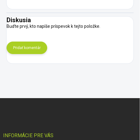
Diskusia
Buďte prvý, kto napíše príspevok k tejto položke.
Pridať komentár
Z
á
p
ä
t
i
INFORMÁCIE PRE VÁS