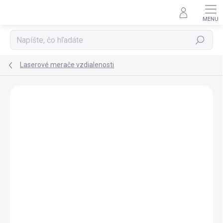
Prejsť
na
obsah
Hľadať
Laserové merače vzdialenosti
Podrobnosti hodnotenia
Neohodnotené
ZNAČKA:
DELTA OPTICAL
TIP