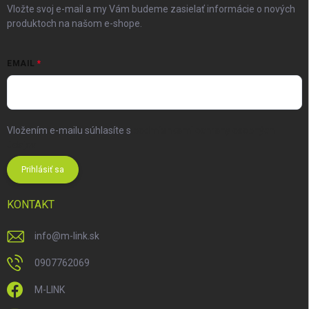
Vložte svoj e-mail a my Vám budeme zasielať informácie o nových
produktoch na našom e-shope.
EMAIL
Vložením e-mailu súhlasíte s
podmienkami ochrany osobných
údajov
Prihlásiť sa
KONTAKT
info
@
m-link.sk
0907762069
M-LINK