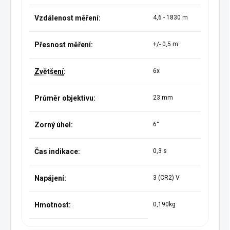
Vzdálenost měření:
4,6 - 1830 m
Přesnost měření:
+/- 0,5 m
Zvětšení
:
6x
Průměr objektivu:
23 mm
Zorný úhel:
6°
Čas indikace:
0,3 s
Napájení:
3 (CR2) V
Hmotnost:
0,190kg