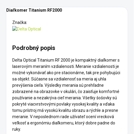
Diaľkomer Titanium RF2000
Značka:
Podrobný popis
Delta Optical Titanium RF 2000 je kompaktný diaľkomer s
laserovým meraním vzdialenosti. Meranie vzdialenosti je
možné vykonávať ako pre stacionárne, tak pre pohybujúci
sa objekt. Súčasne sa vzdialenosť sa meria aj uhla
prevýšenia cieľa. Výsledky merania sú prehľadne
zobrazené na obrazovke v okulári, čo zaisťuje komfortné
používanie a nezakrýva cieľ merania. Všetky šošovky sú
pokryté viacvrstvovými povlaky vysokej kvality a vďaka
tomu prístroj má vysokú kvalitu obrazu a rýchle a presne
meranie. V neposlednom rade užívateľ ocení vrecková
veľkosť a ergonómiu diaľkomeru, ktorý dobre padne do
ruky.