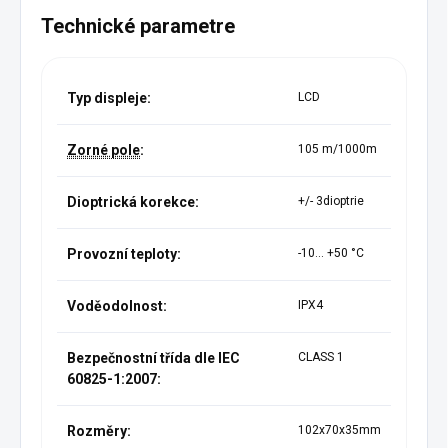
Technické parametre
Typ displeje:
LCD
Zorné pole
:
105 m/1000m
Dioptrická korekce:
+/- 3dioptrie
Provozní teploty:
-10... +50 °C
Voděodolnost:
IPX4
Bezpečnostní třída dle IEC
CLASS 1
60825-1:2007:
Rozměry:
102x70x35mm