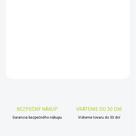
DORUČIŤ DO:
10.8.2026
−
+
Pridať do košíka
Titanium RF2000
DETAILNÉ INFORMÁCIE
OPÝTAŤ SA
STRÁŽIŤ
Uložiť
BEZPEČNÝ NÁKUP
VRÁTENIE DO 30 DNÍ
Garancia bezpečného nákupu
Vrátenie tovaru do 30 dní