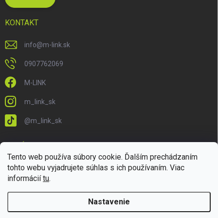
KONTAKT
info
@
m-link.sk
0907762069
M-LINK
m_link_sk
@m_link_sk
PRIJÍMAME ONLINE PLATBY
Tento web používa súbory cookie. Ďalším prechádzaním
tohto webu vyjadrujete súhlas s ich používaním. Viac
informácií
tu
.
Nastavenie