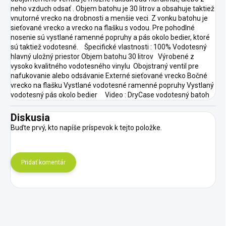
neho vzduch odsať . Objem batohu je 30 litrov a obsahuje taktiež
vnutorné vrecko na drobnosti a menšie veci. Z vonku batohu je
sieťované vrecko a vrecko na flašku s vodou. Pre pohodlné
nosenie sú vystlané ramenné popruhy a pás okolo bedier, ktoré
sú taktiež vodotesné. Špecifické vlastnosti : 100% Vodotesný
hlavný uložný priestor Objem batohu 30 litrov Výrobené z
vysoko kvalitného vodotesného vinylu Obojstraný ventil pre
nafukovanie alebo odsávanie Externé sieťované vrecko Bočné
vrecko na flašku Vystlané vodotesné ramenné popruhy Vystlaný
vodotesný pás okolo bedier Video : DryCase vodotesný batoh
Diskusia
Buďte prvý, kto napíše príspevok k tejto položke.
Pridať komentár