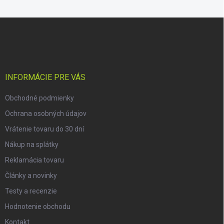
Z
á
p
ä
t
i
INFORMÁCIE PRE VÁS
e
Obchodné podmienky
Ochrana osobných údajov
Vrátenie tovaru do 30 dní
Nákup na splátky
Reklamácia tovaru
Články a novinky
Testy a recenzie
Hodnotenie obchodu
Kontakt