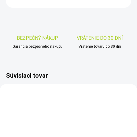
OPÝTAŤ SA
STRÁŽIŤ
Uložiť
BEZPEČNÝ NÁKUP
VRÁTENIE DO 30 DNÍ
Garancia bezpečného nákupu
Vrátenie tovaru do 30 dní
Súvisiaci tovar
ZADARMO