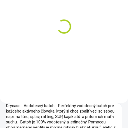
SKLADOM
Jobe Leona 10.6
Inflatable Paddle Board
Package 10'6'' (320 cm)
€599
Do košíka
Tento SUP má vysokú kvalitu,
ktorú môžete očakávať, ale za
atraktívnejšiu cenu! Doska má
všetky technické aspekty, ako je
výplet na vrchu a konštrukcia X-
Foundation pre ľahší...
Drycase - Vodotesný batoh Perfektný vodotesný batoh pre
každého aktívneho človeka, ktorý si chce zbaliť veci so sebou
napr. na túru, splav, rafting, SUP, kajak atd. a pritom ich mať v
suchu. Batoh je 100% vodotesný a jedinečný. Pomocou
obojsmerného ventilu je možne ruksak buď nafúknuť, alebo z