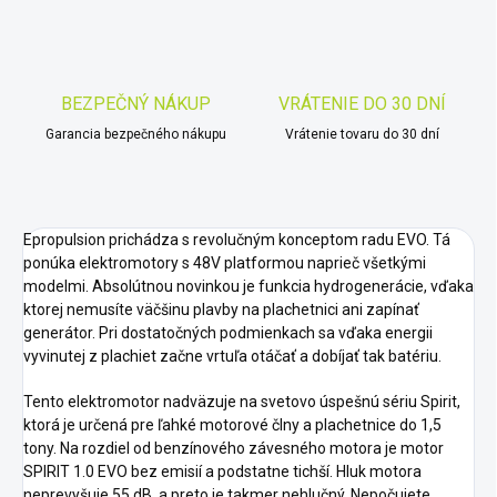
BEZPEČNÝ NÁKUP
VRÁTENIE DO 30 DNÍ
Garancia bezpečného nákupu
Vrátenie tovaru do 30 dní
Epropulsion prichádza s revolučným konceptom radu EVO.
Tá
ponúka elektromotory s 48V platformou naprieč všetkými
modelmi.
Absolútnou novinkou je funkcia hydrogenerácie, vďaka
ktorej nemusíte väčšinu plavby na plachetnici ani zapínať
generátor.
Pri dostatočných podmienkach sa vďaka energii
vyvinutej z plachiet začne vrtuľa otáčať a dobíjať tak batériu.
Tento elektromotor nadväzuje na svetovo úspešnú sériu Spirit,
ktorá je určená pre ľahké motorové člny a plachetnice do 1,5
tony.
Na rozdiel od benzínového závesného motora je motor
SPIRIT 1.0 EVO bez emisií a podstatne tichší.
Hluk motora
neprevyšuje 55 dB, a preto je takmer nehlučný.
Nepočujete