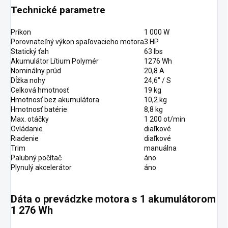
Technické parametre
Príkon
1 000 W
Porovnateľný výkon spaľovacieho motora
3 HP
Statický ťah
63 Ibs
Akumulátor Lítium Polymér
1276 Wh
Nominálny prúd
20,8 A
Dĺžka nohy
24,6″ / S
Celková hmotnosť
19 kg
Hmotnosť bez akumulátora
10,2 kg
Hmotnosť batérie
8,8 kg
Max.
otáčky
1 200 ot/min
Ovládanie
diaľkové
Riadenie
diaľkové
Trim
manuálna
Palubný počítač
áno
Plynulý akcelerátor
áno
Dáta o prevádzke motora s 1 akumulátorom
1 276 Wh