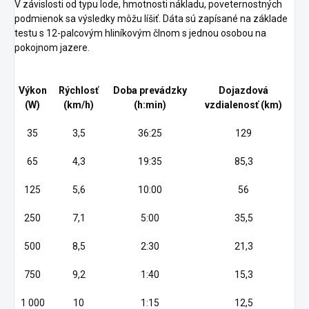
V závislosti od typu lode, hmotnosti nákladu, poveternostných
podmienok sa výsledky môžu líšiť.
Dáta sú zapísané na základe
testu s 12-palcovým hliníkovým člnom s jednou osobou na
pokojnom jazere.
Výkon
Rýchlosť
Doba prevádzky
Dojazdová
(W)
(km/h)
(h:min)
vzdialenosť (km)
35
3,5
36:25
129
65
4,3
19:35
85,3
125
5,6
10:00
56
250
7,1
5:00
35,5
500
8,5
2:30
21,3
750
9,2
1:40
15,3
1 000
10
1:15
12,5