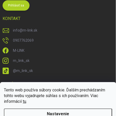
Prihlásiť sa
KONTAKT
info
@
m-link.sk
0907762069
M-LINK
m_link_sk
@m_link_sk
PRIJÍMAME ONLINE PLATBY
Tento web používa súbory cookie. Ďalším prechádzaním
tohto webu vyjadrujete súhlas s ich používaním. Viac
informácií
tu
.
Nastavenie