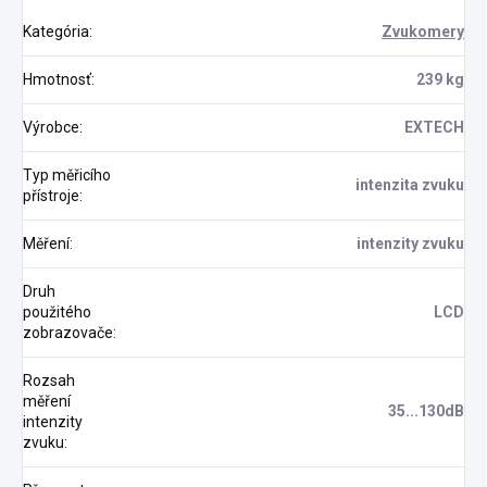
Kategória
:
Zvukomery
Hmotnosť
:
239 kg
Výrobce
:
EXTECH
Typ měřicího
intenzita zvuku
přístroje
:
Měření
:
intenzity zvuku
Druh
použitého
LCD
zobrazovače
:
Rozsah
měření
35...130dB
intenzity
zvuku
: