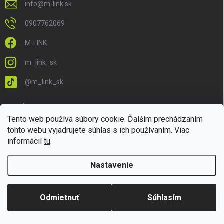
info
@
m-link.sk
0907762069
M-LINK
m_link_sk
@m_link_sk
PRIJÍMAME ONLINE PLATBY
Tento web používa súbory cookie. Ďalším prechádzaním
tohto webu vyjadrujete súhlas s ich používaním. Viac
informácií
tu
.
Nastavenie
Copyright 2026
M-LINK.sk
. Všetky práva vyhradené.
Upraviť nastavenie
cookies
Odmietnuť
Súhlasím
Vytvoril Shoptet