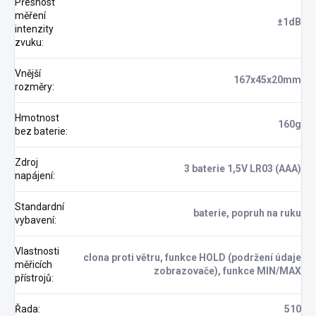
Přesnost
měření
±1dB
intenzity
zvuku
:
Vnější
167x45x20mm
rozměry
:
Hmotnost
160g
bez baterie
:
Zdroj
3 baterie 1,5V LR03 (AAA)
napájení
:
Standardní
baterie, popruh na ruku
vybavení
:
Vlastnosti
clona proti větru, funkce HOLD (podržení údaje
měřicích
zobrazovače), funkce MIN/MAX
přístrojů
:
Řada
:
510