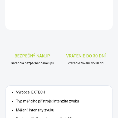
Měřicí přístroj: intenzita zvuku; LCD; Měř.inten.zvuku: 35÷130dB
DETAILNÉ INFORMÁCIE
OPÝTAŤ SA
STRÁŽIŤ
Uložiť
BEZPEČNÝ NÁKUP
VRÁTENIE DO 30 DNÍ
Garancia bezpečného nákupu
Vrátenie tovaru do 30 dní
Výrobce: EXTECH
Typ měřicího přístroje: intenzita zvuku
Měření: intenzity zvuku