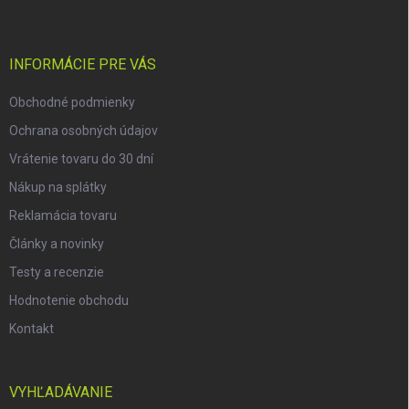
p
ä
t
i
INFORMÁCIE PRE VÁS
e
Obchodné podmienky
Ochrana osobných údajov
Vrátenie tovaru do 30 dní
Nákup na splátky
Reklamácia tovaru
Články a novinky
Testy a recenzie
Hodnotenie obchodu
Kontakt
VYHĽADÁVANIE