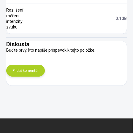
Rozlišení
měření
0.1dB
intenzity
zvuku
:
Diskusia
Buďte prvý, kto napíše príspevok k tejto položke.
Pridať komentár
Z
á