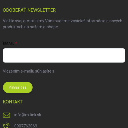
ODOBERAŤ NEWSLETTER
Vložte svoj e-mail a my Vám budeme zasielať informácie o nových
produktoch na našom e-shope.
EMAIL
Vložením e-mailu súhlasíte s
podmienkami ochrany osobných
údajov
Prihlásiť sa
KONTAKT
info
@
m-link.sk
0907762069