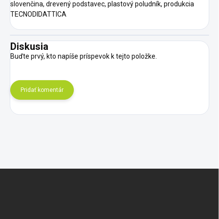
slovenčina, drevený podstavec, plastový poludník, produkcia
TECNODIDATTICA
Diskusia
Buďte prvý, kto napíše príspevok k tejto položke.
Pridať komentár
Z
á
p
ä
t