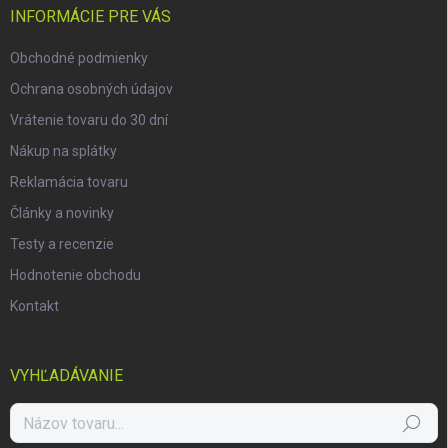
i
INFORMÁCIE PRE VÁS
e
Obchodné podmienky
Ochrana osobných údajov
Vrátenie tovaru do 30 dní
Nákup na splátky
Reklamácia tovaru
Články a novinky
Testy a recenzie
Hodnotenie obchodu
Kontakt
VYHĽADÁVANIE
Hľadať