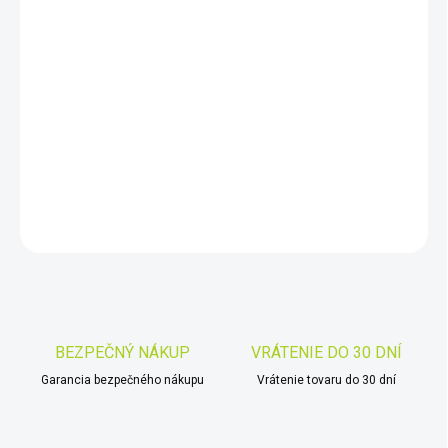
11.8.2026
−
+
Pridať do košíka
Svietiaci
glóbus o priemere 40 cm, kartografia fyzicko/politická,
slovenčina
DETAILNÉ INFORMÁCIE
OPÝTAŤ SA
STRÁŽIŤ
Uložiť
BEZPEČNÝ NÁKUP
VRÁTENIE DO 30 DNÍ
Garancia bezpečného nákupu
Vrátenie tovaru do 30 dní