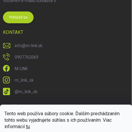
Vložením e-mailu súhlasíte s
podmienkami ochrany osobných
údajov
Prihlásiť sa
KONTAKT
info
@
m-link.sk
0907762069
M-LINK
m_link_sk
@m_link_sk
PRIJÍMAME ONLINE PLATBY
Tento web používa súbory cookie. Ďalším prechádzaním
tohto webu vyjadrujete súhlas s ich používaním. Viac
informácií
tu
.