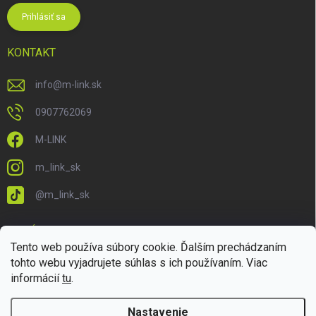
Prihlásiť sa
KONTAKT
info
@
m-link.sk
0907762069
M-LINK
m_link_sk
@m_link_sk
PRIJÍMAME ONLINE PLATBY
Tento web používa súbory cookie. Ďalším prechádzaním
tohto webu vyjadrujete súhlas s ich používaním. Viac
informácií
tu
.
Nastavenie