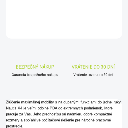
−
+
Pridať do košíka
DETAILNÉ INFORMÁCIE
OPÝTAŤ SA
STRÁŽIŤ
Uložiť
BEZPEČNÝ NÁKUP
VRÁTENIE DO 30 DNÍ
Garancia bezpečného nákupu
Vrátenie tovaru do 30 dní
Zlúčenie maximálnej mobility s na dupanými funkciami do jednej ruky.
Nautiz X4 je veľmi odolné PDA do extrémnych podmienok, ktoré
pracuje za Vás. Jeho prednosťou sú nadmieru dobré kompaktné
rozmery a spoľahlivé počítačové riešenie pre náročné pracovné
prostredie.