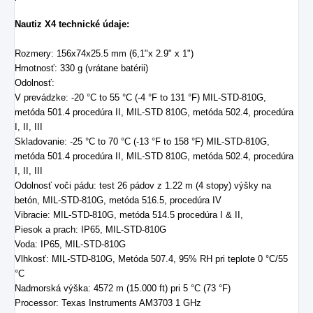
Nautiz X4 technické údaje:
Rozmery: 156x74x25.5 mm (6,1"x 2.9" x 1")
Hmotnosť: 330 g (vrátane batérii)
Odolnosť:
V prevádzke: -20 °C to 55 °C (-4 °F to 131 °F) MIL-STD-810G,
metóda 501.4 procedúra II, MIL-STD 810G, metóda 502.4, procedúra
I, II, III
Skladovanie: -25 °C to 70 °C (-13 °F to 158 °F) MIL-STD-810G,
metóda 501.4 procedúra II, MIL-STD 810G, metóda 502.4, procedúra
I, II, III
Odolnosť voči pádu: test 26 pádov z 1.22 m (4 stopy) výšky na
betón, MIL-STD-810G, metóda 516.5, procedúra IV
Vibracie: MIL-STD-810G, metóda 514.5 procedúra I & II,
Piesok a prach: IP65, MIL-STD-810G
Voda: IP65, MIL-STD-810G
Vlhkosť: MIL-STD-810G, Metóda 507.4, 95% RH pri teplote 0 °C/55
°C
Nadmorská výška: 4572 m (15.000 ft) pri 5 °C (73 °F)
Processor: Texas Instruments AM3703 1 GHz